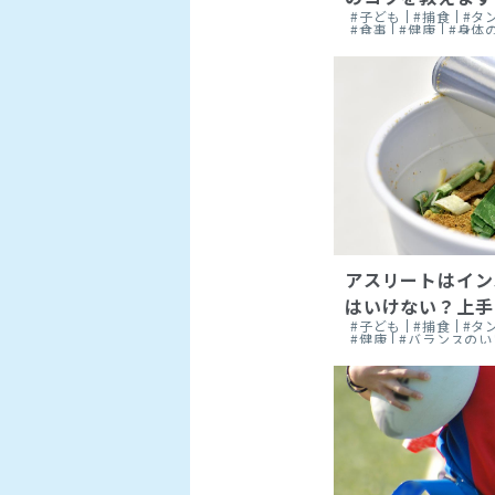
#子ども
#捕食
#タ
#食事
#健康
#身体
#スポーツ
アスリートはイン
はいけない？上手
#子ども
#捕食
#タ
#健康
#バランスのい