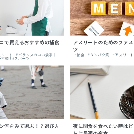
ニで買えるおすすめの補食
アスリートのためのファス
ツ
スリート
#バランスのいい食事
#捕食
#タンパク質
#アスリー
の不調
#スポーツ
ン何をみて選ぶ！？選び方
夜に間食を食べたい時はど
トに最適の夜食