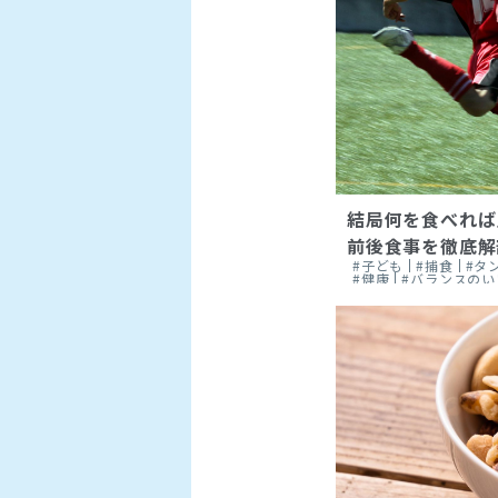
結局何を食べれば
前後食事を徹底解剖
#子ども
#捕食
#タ
#健康
#バランスのい