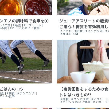
ンモノの調味料で食事を①
ジュニアアスリートの糖質
ンパク質
#過食
#アスリート
ご用心！糖質を有効利用し
の不調
#バランスのいい食事
#子ども
#捕食
#タンパク質
#
#身体の不調
ごはんのコツ
【疲労回復をするための食
捕食
#朝食
#ランニング
トにはつきもの!?
スのいい食事
#捕食
#タンパク質
#アスリー
#バランスのいい食事
#スポーツ