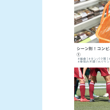
シーン別！コンビ
①
#捕食
#タンパク質
#身体の不調
#バラ