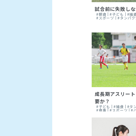
試合前に失敗しな
#朝食
#子ども
#捕
#スポーツ
#タンパク
成長期アスリート
要か？
#子ども
#捕食
#タ
#食事
#スポーツ
#