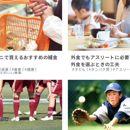
ニで買えるおすすめの補食
外食でもアスリートに必要
外食を選ぶときの工夫
#過食
#食事
#健康
#子ども
#タンパク質
#アスリ
ンスのいい食事