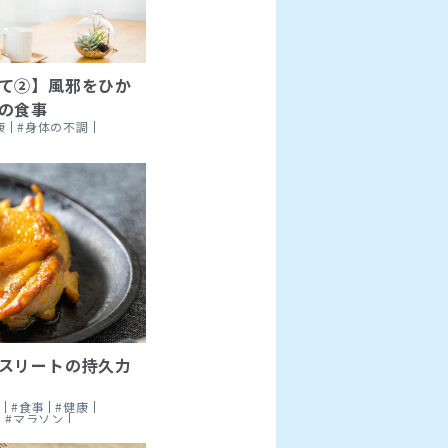
て②】風邪をひか
の食事
康
#身体の不調
スリートの持久力
ト
#食事
#健康
#マラソン