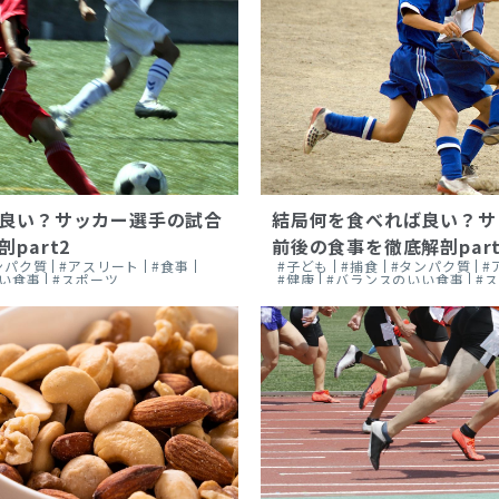
良い？サッカー選手の試合
結局何を食べれば良い？サ
part2
前後の食事を徹底解剖part
ンパク質
#アスリート
#食事
#子ども
#捕食
#タンパク質
#
い食事
#スポーツ
#健康
#バランスのいい食事
#