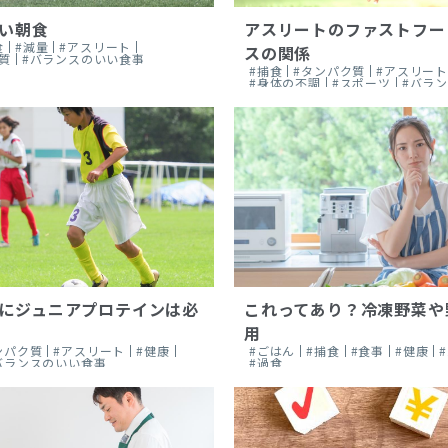
い朝食
アスリートのファストフー
食
#減量
#アスリート
スの関係
質
#バランスのいい食事
#捕食
#タンパク質
#アスリー
#身体の不調
#スポーツ
#バラ
にジュニアプロテインは必
これってあり？冷凍野菜や
用
ンパク質
#アスリート
#健康
#ごはん
#捕食
#食事
#健康
バランスのいい食事
#過食