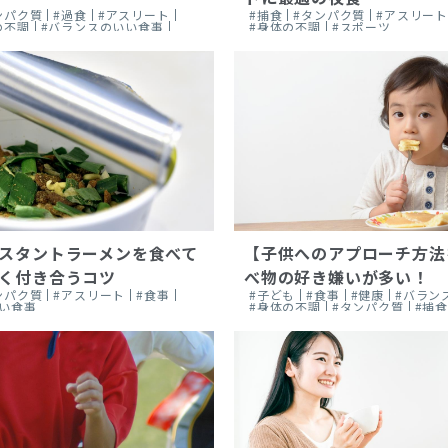
ンパク質
#過食
#アスリート
#捕食
#タンパク質
#アスリー
の不調
#バランスのいい食事
#身体の不調
#スポーツ
スタントラーメンを食べて
【子供へのアプローチ方法
く付き合うコツ
べ物の好き嫌いが多い！
ンパク質
#アスリート
#食事
#子ども
#食事
#健康
#バラン
い食事
#身体の不調
#タンパク質
#捕