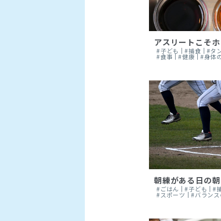
アスリートこそホ
#子ども
#捕食
#タ
#食事
#健康
#身体
朝練がある日の朝
#ごはん
#子ども
#
#スポーツ
#バラン