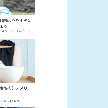
制限はやりすぎに
よう
アスリート
#スポーツ
事術②】アスリー
ト
#健康
#食事