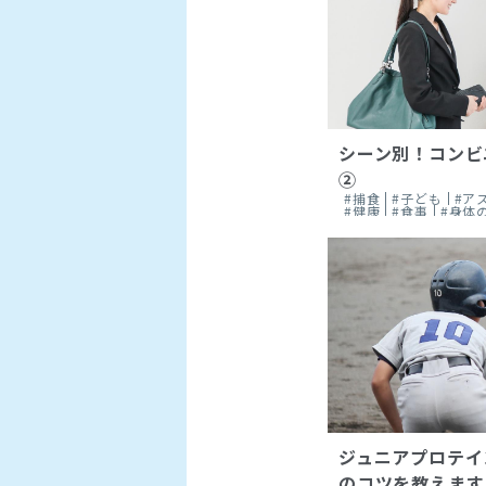
シーン別！コンビ
②
#捕食
#子ども
#ア
#健康
#食事
#身体
ジュニアプロテイ
のコツを教えます