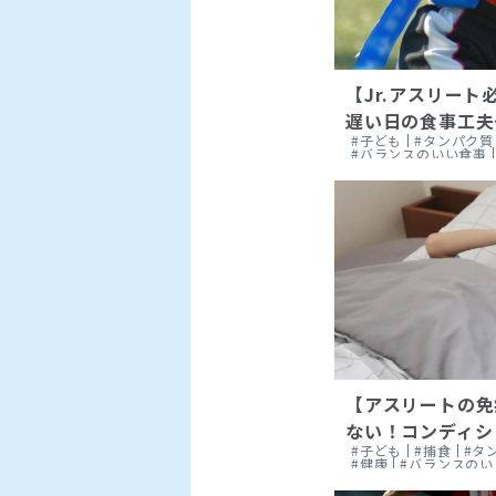
【Jr.アスリー
遅い日の食事工夫～
#子ども
#タンパク質
#バランスのいい食事
【アスリートの免
ない！コンディショ
#子ども
#捕食
#タ
#健康
#バランスのい