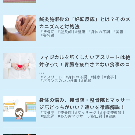
鍼灸施術後の「好転反応」とは？そのメ
カニズムと対処法
#接骨院
#鍼灸師
#健康
#身体の不調
#美容
#美容鍼
フィジカルを強くしたいアスリートは絶
対守って！胃腸を疲れさせない食事のコ
...
#アスリート
#身体の不調
#健康
#食事
#バランスのいい食事
#胃腸
身体の悩み、接骨院・整骨院とマッサー
ジ店どっちがいい？違いを徹底解説！
#接骨院
#整骨院
#マッサージ
#柔道整復師
#鍼灸師
#あん摩マッサージ指圧師
#健康