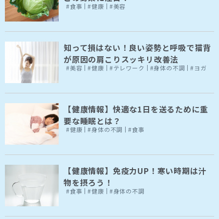
#食事
#健康
#美容
知って損はない！良い姿勢と呼吸で猫背
が原因の肩こりスッキリ改善法
#美容
#健康
#テレワーク
#身体の不調
#ヨガ
【健康情報】快適な1日を送るために重
要な睡眠とは？
#健康
#身体の不調
#食事
【健康情報】免疫力UP！寒い時期は汁
物を摂ろう！
#食事
#健康
#身体の不調