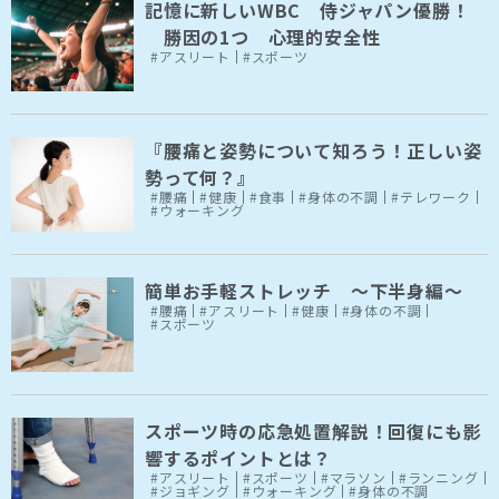
記憶に新しいWBC 侍ジャパン優勝！
勝因の1つ 心理的安全性
#アスリート
#スポーツ
『腰痛と姿勢について知ろう！正しい姿
勢って何？』
#腰痛
#健康
#食事
#身体の不調
#テレワーク
#ウォーキング
簡単お手軽ストレッチ 〜下半身編〜
#腰痛
#アスリート
#健康
#身体の不調
#スポーツ
スポーツ時の応急処置解説！回復にも影
響するポイントとは？
#アスリート
#スポーツ
#マラソン
#ランニング
#ジョギング
#ウォーキング
#身体の不調