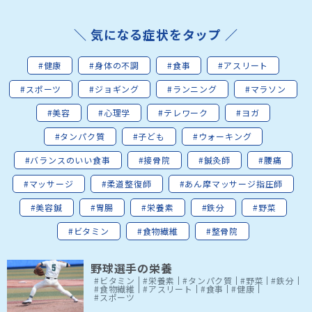
＼ 気になる症状をタップ ／
#健康
#身体の不調
#食事
#アスリート
#スポーツ
#ジョギング
#ランニング
#マラソン
#美容
#心理学
#テレワーク
#ヨガ
#タンパク質
#子ども
#ウォーキング
#バランスのいい食事
#接骨院
#鍼灸師
#腰痛
#マッサージ
#柔道整復師
#あん摩マッサージ指圧師
#美容鍼
#胃腸
#栄養素
#鉄分
#野菜
#ビタミン
#食物繊維
#整骨院
野球選手の栄養
#ビタミン
#栄養素
#タンパク質
#野菜
#鉄分
#食物繊維
#アスリート
#食事
#健康
#スポーツ