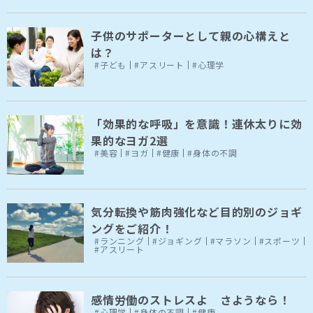
子供のサポーターとして親の心構えと
は？
#子ども
#アスリート
#心理学
「効果的な呼吸」を意識！連休太りに効
果的なヨガ2選
#美容
#ヨガ
#健康
#身体の不調
気分転換や筋肉強化など目的別のジョギ
ングをご紹介！
#ランニング
#ジョギング
#マラソン
#スポーツ
#アスリート
感情労働のストレスよ さようなら！
#心理学
#身体の不調
#健康