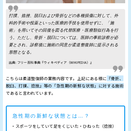
打撲、捻挫、脱臼および骨折などの各種損傷に対して、外
科的手術や投薬といった医療的手技を使用せずに、「施
術」を用いてその回復を図る代替医療・医療類似行為を行
う。ただし、骨折・脱臼については、医師の事前診察が必
要とされ、診察後に施術の同意が柔道整復師に提示される
形態となる。
出典:
フリー百科事典『ウィキペディア（WIKIPEDIA）』
こちらは柔道整復師の業務内容です。上記にある様に
『骨折、
脱臼、打撲、捻挫』等の「急性期の新鮮な状態」に対する施術
であると言われています。
急性期の新鮮な状態とは…？
スポーツをしていて足をくじいた・ひねった（捻挫）