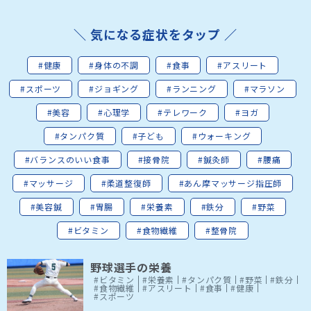
＼ 気になる症状をタップ ／
#健康
#身体の不調
#食事
#アスリート
#スポーツ
#ジョギング
#ランニング
#マラソン
#美容
#心理学
#テレワーク
#ヨガ
#タンパク質
#子ども
#ウォーキング
#バランスのいい食事
#接骨院
#鍼灸師
#腰痛
#マッサージ
#柔道整復師
#あん摩マッサージ指圧師
#美容鍼
#胃腸
#栄養素
#鉄分
#野菜
#ビタミン
#食物繊維
#整骨院
野球選手の栄養
#ビタミン
#栄養素
#タンパク質
#野菜
#鉄分
#食物繊維
#アスリート
#食事
#健康
#スポーツ