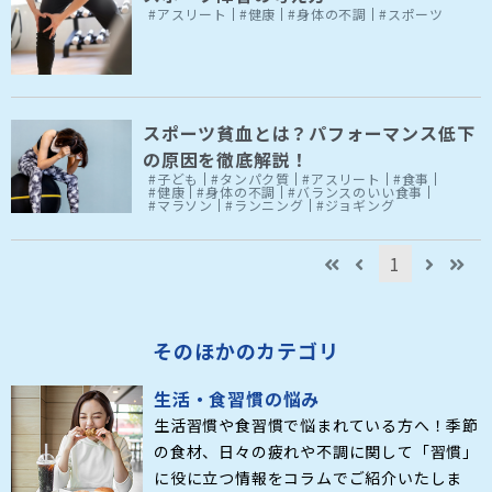
#アスリート
#健康
#身体の不調
#スポーツ
スポーツ貧血とは？パフォーマンス低下
の原因を徹底解説！
#子ども
#タンパク質
#アスリート
#食事
#健康
#身体の不調
#バランスのいい食事
#マラソン
#ランニング
#ジョギング
1
そのほかのカテゴリ
生活・食習慣の悩み
生活習慣や食習慣で悩まれている方へ！季節
の食材、日々の疲れや不調に関して「習慣」
に役に立つ情報をコラムでご紹介いたしま