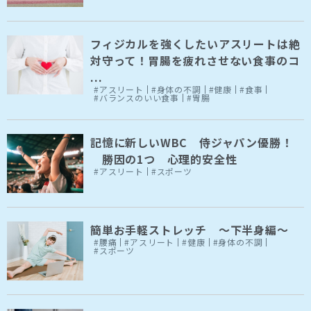
フィジカルを強くしたいアスリートは絶
対守って！胃腸を疲れさせない食事のコ
...
#アスリート
#身体の不調
#健康
#食事
#バランスのいい食事
#胃腸
記憶に新しいWBC 侍ジャパン優勝！
勝因の1つ 心理的安全性
#アスリート
#スポーツ
簡単お手軽ストレッチ 〜下半身編〜
#腰痛
#アスリート
#健康
#身体の不調
#スポーツ