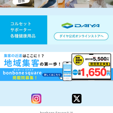
bonbone Squareとは