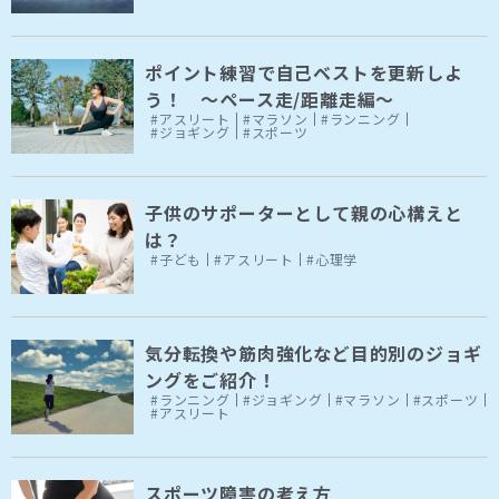
ポイント練習で自己ベストを更新しよ
う！ ～ペース走/距離走編～
#アスリート
#マラソン
#ランニング
#ジョギング
#スポーツ
子供のサポーターとして親の心構えと
は？
#子ども
#アスリート
#心理学
気分転換や筋肉強化など目的別のジョギ
ングをご紹介！
#ランニング
#ジョギング
#マラソン
#スポーツ
#アスリート
スポーツ障害の考え方