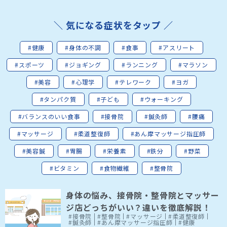
＼ 気になる症状をタップ ／
#健康
#身体の不調
#食事
#アスリート
#スポーツ
#ジョギング
#ランニング
#マラソン
#美容
#心理学
#テレワーク
#ヨガ
#タンパク質
#子ども
#ウォーキング
#バランスのいい食事
#接骨院
#鍼灸師
#腰痛
#マッサージ
#柔道整復師
#あん摩マッサージ指圧師
#美容鍼
#胃腸
#栄養素
#鉄分
#野菜
#ビタミン
#食物繊維
#整骨院
身体の悩み、接骨院・整骨院とマッサー
ジ店どっちがいい？違いを徹底解説！
#接骨院
#整骨院
#マッサージ
#柔道整復師
#鍼灸師
#あん摩マッサージ指圧師
#健康