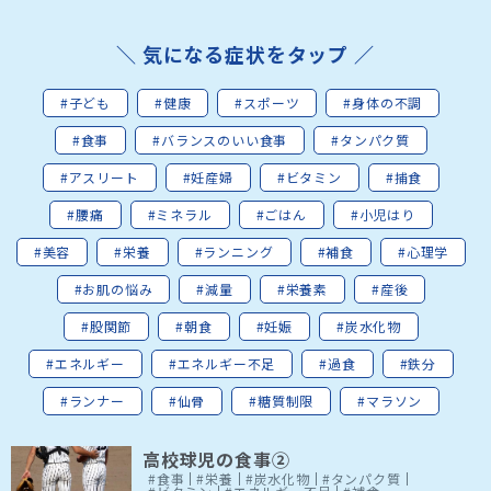
＼ 気になる症状をタップ ／
#子ども
#健康
#スポーツ
#身体の不調
#食事
#バランスのいい食事
#タンパク質
#アスリート
#妊産婦
#ビタミン
#捕食
#腰痛
#ミネラル
#ごはん
#小児はり
#美容
#栄養
#ランニング
#補食
#心理学
#お肌の悩み
#減量
#栄養素
#産後
#股関節
#朝食
#妊娠
#炭水化物
#エネルギー
#エネルギー不足
#過食
#鉄分
#ランナー
#仙骨
#糖質制限
#マラソン
高校球児の食事②
#食事
#栄養
#炭水化物
#タンパク質