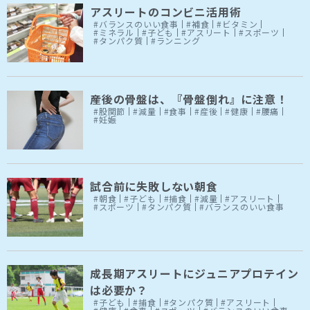
アスリートのコンビニ活用術
#バランスのいい食事
#補食
#ビタミン
#ミネラル
#子ども
#アスリート
#スポーツ
#タンパク質
#ランニング
産後の骨盤は、『骨盤倒れ』に注意！
#股関節
#減量
#食事
#産後
#健康
#腰痛
#妊娠
試合前に失敗しない朝食
#朝食
#子ども
#捕食
#減量
#アスリート
#スポーツ
#タンパク質
#バランスのいい食事
成長期アスリートにジュニアプロテイン
は必要か？
#子ども
#捕食
#タンパク質
#アスリート