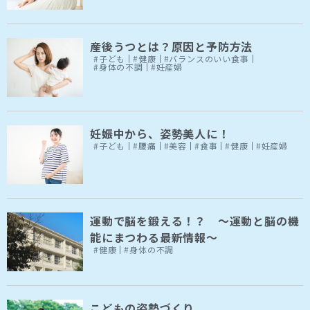
産後うつとは？原因と予防方法
#子ども
#健康
#バランスのいい食事
#身体の不調
#妊産婦
妊娠中から、姿勢美人に！
#子ども
#腰痛
#美容
#食事
#健康
#妊産婦
運動で脳を鍛える！？ ～運動と脳の機
能にまつわる最新情報～
#健康
#身体の不調
こどもの姿勢づくり