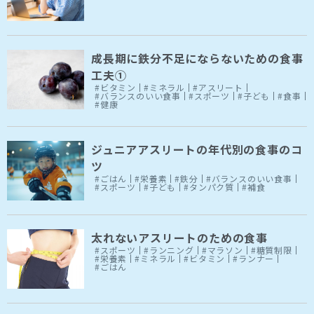
成長期に鉄分不足にならないための食事
工夫①
#ビタミン
#ミネラル
#アスリート
#バランスのいい食事
#スポーツ
#子ども
#食事
#健康
ジュニアアスリートの年代別の食事のコ
ツ
#ごはん
#栄養素
#鉄分
#バランスのいい食事
#スポーツ
#子ども
#タンパク質
#補食
太れないアスリートのための食事
#スポーツ
#ランニング
#マラソン
#糖質制限
#栄養素
#ミネラル
#ビタミン
#ランナー
#ごはん