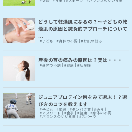
#健康
#食事
#スポーツ
#バランスのいい食事
どうして乾燥肌になるの？～子どもの乾
燥肌の原因と鍼灸的アプローチについて
...
#子ども
#身体の不調
#お肌の悩み
産後の首の痛みの原因は？実は・・・
#身体の不調
#健康
#妊産婦
ジュニアプロテイン何をみて選ぶ！？選
び方のコツを教えます
#子ども
#捕食
#タンパク質
#過食
#アスリート
#食事
#健康
#身体の不調
#バランスのいい食事
#スポーツ