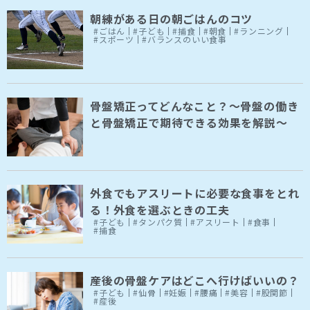
朝練がある日の朝ごはんのコツ
#ごはん
#子ども
#捕食
#朝食
#ランニング
#スポーツ
#バランスのいい食事
骨盤矯正ってどんなこと？～骨盤の働き
と骨盤矯正で期待できる効果を解説～
外食でもアスリートに必要な食事をとれ
る！外食を選ぶときの工夫
#子ども
#タンパク質
#アスリート
#食事
#捕食
産後の骨盤ケアはどこへ行けばいいの？
#子ども
#仙骨
#妊娠
#腰痛
#美容
#股関節
#産後