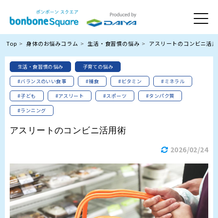
Top
身体のお悩みコラム
生活・食習慣の悩み
アスリートのコンビニ活用
生活・食習慣の悩み
子育ての悩み
#バランスのいい食事
#補食
#ビタミン
#ミネラル
#子ども
#アスリート
#スポーツ
#タンパク質
#ランニング
アスリートのコンビニ活用術
2026/02/24