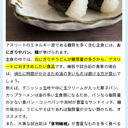
アスリートのエネルギー源である糖質を多く含む主食には、
お
にぎりやパン、麺
が挙げられます。
主食の中では、
おにぎりやうどんが糖質量の多さから、アスリ
ートにおすすめしたい食品
です。練習や試合前の食事の場合
は、
消化に時間がかかるため油の多いものは避ける方が良い
で
しょう。
例えば、デニッシュ生地や中に生クリームが入った菓子パン、
カップラーメンは油の多い主食類になるため、パンなら脂質量
の少ない食パン・コッペパンや具材が豊富なサンドイッチ、麺
の場合は、うどんやそばであれば脂質量が少ない類のため、オ
ススメです。
また、大事な試合前は
「食物繊維」
が豊富なものを多く食べる