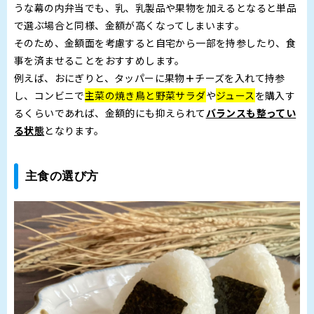
うな幕の内弁当でも、乳、乳製品や果物を加えるとなると単品
で選ぶ場合と同様、金額が高くなってしまいます。
そのため、金額面を考慮すると自宅から一部を持参したり、食
事を済ませることをおすすめします。
例えば、おにぎりと、タッパーに果物
＋
チーズを入れて持参
し、コンビニで
主菜の焼き鳥と野菜サラダ
や
ジュース
を購入す
るくらいであれば、金額的にも抑えられて
バランスも整ってい
る状態
となります。
主食の選び方