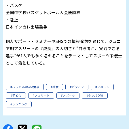
・バスケ
全国中学校バスケットボール大会優勝校
・陸上
日本インカレ出場選手
個人サポート・セミナーやSNSでの情報発信を通じて、ジュニ
ア期アスリートの『成長』の大切さと”自ら考え、実践できる
選手”が1人でも多く増えることをテーマとしてスポーツ栄養士
として活動している。
#バランスのいい食事
#補食
#ビタミン
#ミネラル
#子ども
#アスリート
#スポーツ
#タンパク質
#ランニング