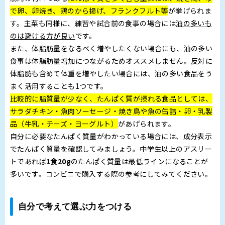
で卵、卵焼き、鶏のから揚げ、フランクフルト等
が挙げられま
す。主菜も同様に、練習や試合前の食事の場合には
油の多いも
のは避ける方が良い
です。
また、体脂肪量をなるべく増やしたくない場合にも、油の多い
食事は体脂肪量増加につながるためオススメしません。反対に
体脂肪も含めて体重を増やしたい場合には、油の多い食品をう
まく活用することも1つです。
比較的に脂質量が少なく、たんぱく質が摂れる食品としては、
サラダチキン・魚肉ソーセージ・焼き鳥や魚の缶詰・卵・乳製
品（牛乳・チーズ・ヨーグルト）
があげられます。
自分に必要なたんぱく質量がわかっている場合には、成分表示
でたんぱく質量を確認してみましょう。中学生以上のアスリー
トであれば
1食20g
のたんぱく質量は最低ラインになることが
多いです。コンビニで購入する際の参考にしてみてください。
自分で考えて選ぶ力をつける