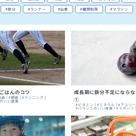
#鉄分
#ランナー
#仙骨
#糖質制限
#マラソン
ごはんのコツ
成長期に鉄分不足にならな
捕食
#朝食
#ランニング
①
スのいい食事
#ビタミン
#ミネラル
#アスリ
#バランスのいい食事
#スポーツ
#健康