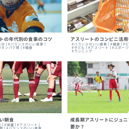
トの年代別の食事のコツ
アスリートのコンビニ活用
鉄分
#バランスのいい食事
#バランスのいい食事
#補食
#
#タンパク質
#補食
#子ども
#アスリート
#スポー
#ランニング
い朝食
成長期アスリートにジュニ
食
#減量
#アスリート
要か？
質
#バランスのいい食事