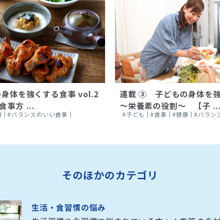
身体を強くする食事 vol.2
連載 ③ 子どもの身体を強く
事方 ...
～栄養素の役割～ 【子 ..
康
#バランスのいい食事
#子ども
#食事
#健康
#バラン
そのほかのカテゴリ
生活・食習慣の悩み