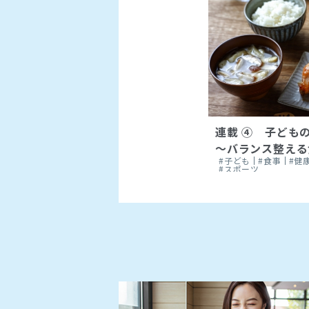
連載 ④ 子どもの
～バランス整える食
#子ども
#食事
#健
#スポーツ