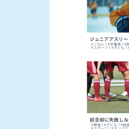
ジュニアアスリー
#ごはん
#栄養素
#
#スポーツ
#子ども
試合前に失敗しな
#朝食
#子ども
#捕
#スポーツ
#タンパク