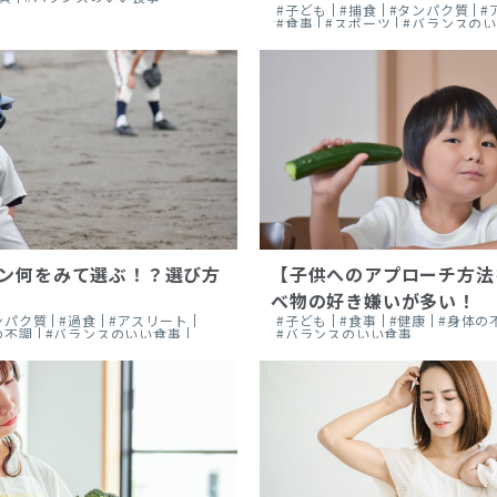
#子ども
#捕食
#タンパク質
#
#食事
#スポーツ
#バランスの
ン何をみて選ぶ！？選び方
【子供へのアプローチ方法
べ物の好き嫌いが多い！
ンパク質
#過食
#アスリート
#子ども
#食事
#健康
#身体の
の不調
#バランスのいい食事
#バランスのいい食事