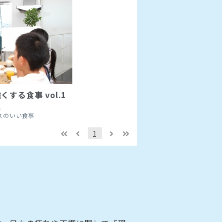
する食事 vol.1
.
スのいい食事
1