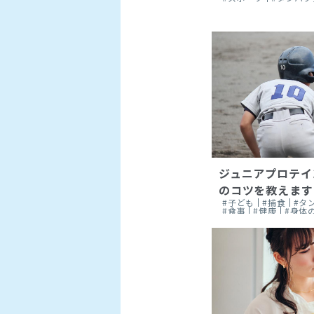
ジュニアプロテイ
のコツを教えます
#子ども
#捕食
#タ
#食事
#健康
#身体
#スポーツ