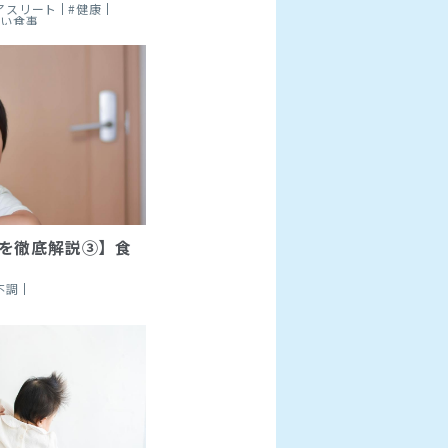
アスリート
#健康
いい食事
を徹底解説③】食
不調