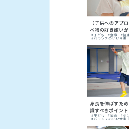
【子供へのアプロ
べ物の好き嫌いが
#子ども
#食事
#健
#バランスのいい食事
身長を伸ばすため
識すべきポイント
#子ども
#捕食
#タ
#バランスのいい食事