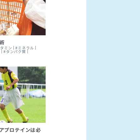
術
ビタミン
#ミネラル
ツ
#タンパク質
アプロテインは必