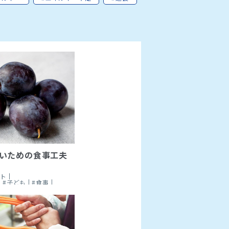
いための食事工夫
ート
#子ども
#食事