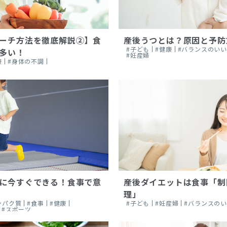
ーチ方法を徹底解説②】食
産後うつとは？原因と予防
#子ども
#健康
#バランスのい
多い！
#妊産婦
康
#身体の不調
に今すぐできる！食事で意
産後ダイエットは食事「制
理」
ンパク質
#食事
#健康
#子ども
#妊産婦
#バランスの
#スポーツ