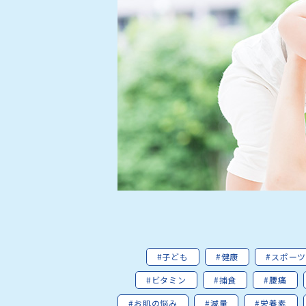
#子ども
#健康
#スポー
#ビタミン
#捕食
#腰痛
#お肌の悩み
#減量
#栄養素