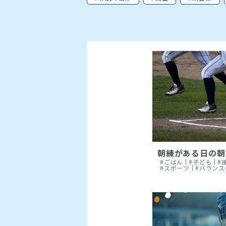
朝練がある日の朝
#ごはん
#子ども
#
#スポーツ
#バラン