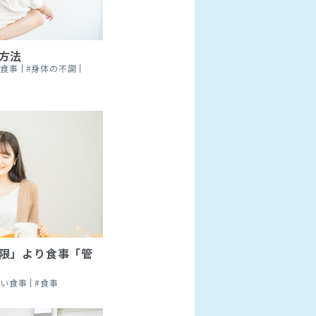
方法
い食事
#身体の不調
限」より食事「管
いい食事
#食事