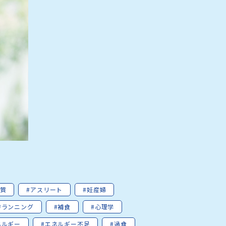
ク質
#アスリート
#妊産婦
#ランニング
#補食
#心理学
ネルギー
#エネルギー不足
#過食