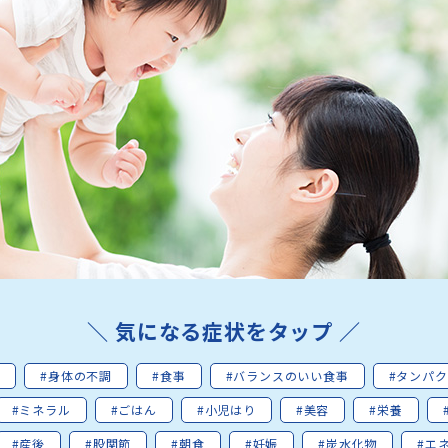
＼ 気になる症状をタップ ／
ツ
#身体の不調
#食事
#バランスのいい食事
#タンパ
#ミネラル
#ごはん
#小児はり
#美容
#栄養
#産後
#股関節
#朝食
#妊娠
#炭水化物
#エ