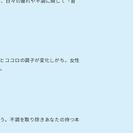
材、日々の疲れや不調に関して「習
。
体とココロの調子が変化しがち。女性
す。
ょう。不調を取り除きあなたの持つ本