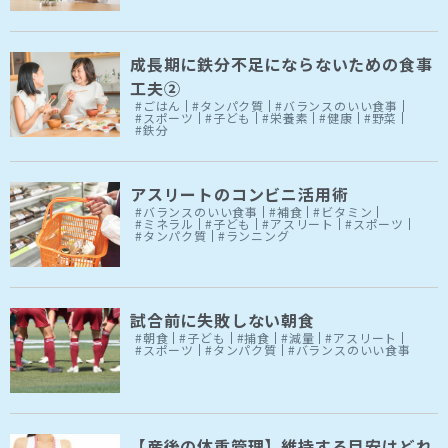
成長期に鉄分不足にならないための食事
工夫②
#ごはん
#タンパク質
#バランスのいい食事
#スポーツ
#子ども
#栄養素
#健康
#野菜
#鉄分
アスリートのコンビニ活用術
#バランスのいい食事
#補食
#ビタミン
#ミネラル
#子ども
#アスリート
#スポーツ
#タンパク質
#ランニング
試合前に失敗しない朝食
#朝食
#子ども
#捕食
#減量
#アスリート
#スポーツ
#タンパク質
#バランスのいい食事
【産後の体重管理】維持する目安はどれ