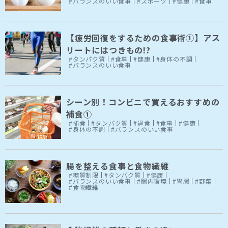
#バランスのいい食事
#スポーツ
#健康
#食事
【疲労回復をするための食事術①】アス
リートにはつきもの!?
#タンパク質
#食事
#健康
#身体の不調
#バランスのいい食事
シーン別！コンビニで買えるおすすめの
補食①
#捕食
#タンパク質
#過食
#食事
#健康
#身体の不調
#バランスのいい食事
腸を整える食事と食物繊維
#糖質制限
#タンパク質
#健康
#バランスのいい食事
#腸内環境
#胃腸
#野菜
#食物繊維