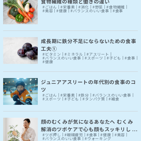
食物繊維の種類と働きの違い
#ごはん
#栄養素
#消化
#野菜
#食物繊維
#美容
#健康
#バランスのいい食事
#食事
成長期に鉄分不足にならないための食事
工夫①
#ビタミン
#ミネラル
#アスリート
#バランスのいい食事
#スポーツ
#子ども
#食事
#健康
ジュニアアスリートの年代別の食事のコ
ツ
#ごはん
#栄養素
#鉄分
#バランスのいい食事
#スポーツ
#子ども
#タンパク質
#補食
顔のむくみが気になるあなたへ むくみ
解消のツボケアで心も顔もスッキリし ...
#ツボ押し
#眼精疲労
#食事
#健康
#美容
#バランスのいい食事
#ウォーキング