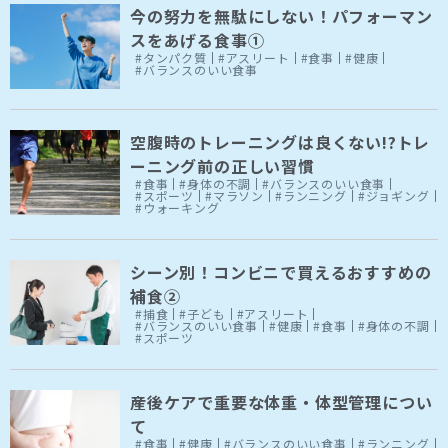
今の努力を無駄にしない！パフォーマン
スをあげる食事①
#タンパク質
#アスリート
#食事
#健康
#バランスのいい食事
空腹時のトレーニングは良くない!?トレ
ーニング前の正しい習慣
#食事
#身体の不調
#バランスのいい食事
#スポーツ
#マラソン
#ランニング
#ジョギング
#ウォーキング
シーン別！コンビニで買えるおすすめの
補食②
#捕食
#子ども
#アスリート
#バランスのいい食事
#健康
#食事
#身体の不調
#スポーツ
産後ケアで重要な体重・体型管理につい
て
#食事
#健康
#バランスのいい食事
#ランニング