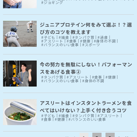
#ジョギング
ジュニアプロテイン何をみて選ぶ！？選
び方のコツを教えます
#子ども
#捕食
#タンパク質
#過食
#アスリート
#食事
#健康
#身体の不調
#バランスのいい食事
#スポーツ
今の努力を無駄にしない！パフォーマン
スをあげる食事②
#タンパク質
#アスリート
#食事
#健康
#バランスのいい食事
#身体の不調
アスリートはインスタントラーメンを食
べてはいけない？上手く付き合うコツ
#子ども
#捕食
#タンパク質
#アスリート
#食事
#健康
#バランスのいい食事