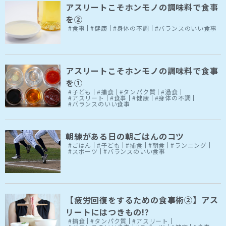
アスリートこそホンモノの調味料で食事
を②
#食事
#健康
#身体の不調
#バランスのいい食事
アスリートこそホンモノの調味料で食事
を①
#子ども
#捕食
#タンパク質
#過食
#アスリート
#食事
#健康
#身体の不調
#バランスのいい食事
朝練がある日の朝ごはんのコツ
#ごはん
#子ども
#捕食
#朝食
#ランニング
#スポーツ
#バランスのいい食事
【疲労回復をするための食事術②】アス
リートにはつきもの!?
#捕食
#タンパク質
#アスリート