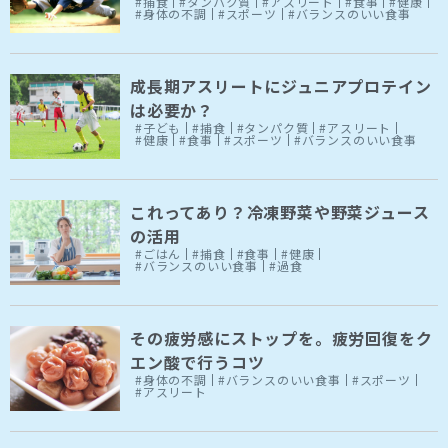
#捕食
#タンパク質
#アスリート
#食事
#健康
#身体の不調
#スポーツ
#バランスのいい食事
成長期アスリートにジュニアプロテイン
は必要か？
#子ども
#捕食
#タンパク質
#アスリート
#健康
#食事
#スポーツ
#バランスのいい食事
これってあり？冷凍野菜や野菜ジュース
の活用
#ごはん
#捕食
#食事
#健康
#バランスのいい食事
#過食
その疲労感にストップを。疲労回復をク
エン酸で行うコツ
#身体の不調
#バランスのいい食事
#スポーツ
#アスリート