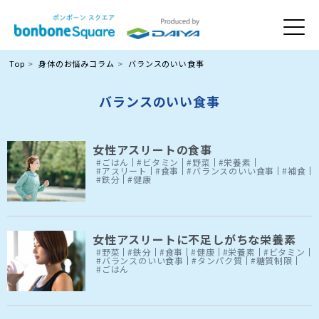
Top
身体のお悩みコラム
バランスのいい食事
バランスのいい食事
女性アスリートの食事
#ごはん
#ビタミン
#野菜
#栄養素
#アスリート
#食事
#バランスのいい食事
#補食
#鉄分
#健康
女性アスリートに不足しがちな栄養素
#野菜
#鉄分
#食事
#健康
#栄養素
#ビタミン
#バランスのいい食事
#タンパク質
#糖質制限
#ごはん