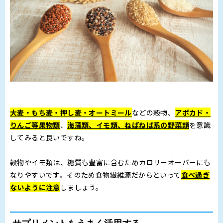
大麦・もち麦・押し麦・オートミール
などの穀物、
アボカド・
りんご等果物類
、
海藻類、イモ類、ねばねば系の野菜類
を意識
してみると良いですね。
穀物やイモ類は、糖質も豊富に含むためカロリーオーバーにも
なりやすいです。そのため食物繊維源だからといって
食べ過ぎ
ないように注意
しましょう。