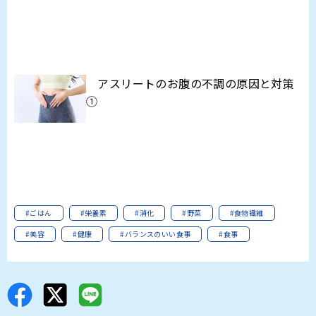
アスリートのお腹の不調の原因と対策
①
#ごはん
#栄養素
#消化
#野菜
#食物繊維
#美容
#健康
#バランスのいい食事
#食事