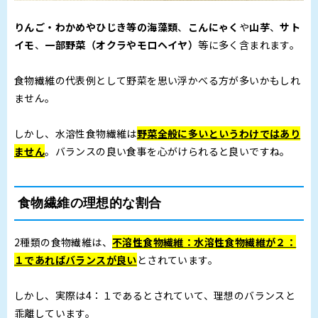
りんご・わかめやひじき等の海藻類
、
こんにゃく
や
山芋
、
サト
イモ
、
一部野菜（オクラやモロヘイヤ）
等に多く含まれます。
食物繊維の代表例として野菜を思い浮かべる方が多いかもしれ
ません。
しかし、水溶性食物繊維は
野菜全般に多いというわけではあり
ません
。バランスの良い食事を心がけられると良いですね。
食物繊維の理想的な割合
2種類の食物繊維は、
不溶性食物繊維：水溶性食物繊維が２：
１であればバランスが良い
とされています。
しかし、実際は4：１であるとされていて、理想のバランスと
乖離しています。