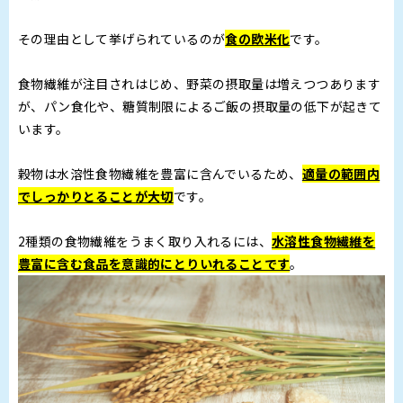
その理由として挙げられているのが
食の欧米化
です。
食物繊維が注目されはじめ、野菜の摂取量は増えつつあります
が、パン食化や、糖質制限によるご飯の摂取量の低下が起きて
います。
穀物は水溶性食物繊維を豊富に含んでいるため、
適量の範囲内
でしっかりとることが大切
です。
2種類の食物繊維をうまく取り入れるには、
水溶性食物繊維を
豊富に含む食品を意識的にとりいれることです
。