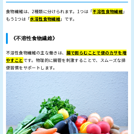
食物繊維は、2種類に分けられます。1つは「
不溶性食物繊維
」
もう1つは「
水溶性食物繊維
」です。
《不溶性食物繊維》
不溶性食物繊維の主な働きは、
腸で膨らむことで便のカサを増
やすこと
です。物理的に腸管を刺激することで、スムーズな排
便習慣をサポートします。