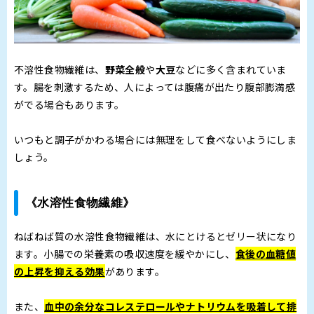
不溶性食物繊維は、
野菜全般
や
大豆
などに多く含まれていま
す。腸を刺激するため、人によっては腹痛が出たり腹部膨満感
がでる場合もあります。
いつもと調子がかわる場合には無理をして食べないようにしま
しょう。
《水溶性食物繊維》
ねばねば質の水溶性食物繊維は、水にとけるとゼリー状になり
ます。小腸での栄養素の吸収速度を緩やかにし、
食後の血糖値
の上昇を抑える効果
があります。
また、
血中の余分なコレステロールやナトリウムを吸着して排