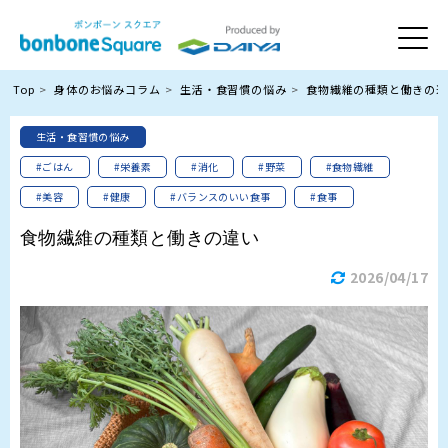
Top
身体のお悩みコラム
生活・食習慣の悩み
食物繊維の種類と働きの違
生活・食習慣の悩み
#ごはん
#栄養素
#消化
#野菜
#食物繊維
#美容
#健康
#バランスのいい食事
#食事
食物繊維の種類と働きの違い
2026/04/17