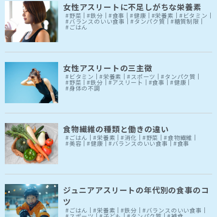
女性アスリートに不足しがちな栄養素
#野菜
#鉄分
#食事
#健康
#栄養素
#ビタミン
#バランスのいい食事
#タンパク質
#糖質制限
#ごはん
女性アスリートの三主徴
#ビタミン
#栄養素
#スポーツ
#タンパク質
#野菜
#鉄分
#アスリート
#食事
#健康
#身体の不調
食物繊維の種類と働きの違い
#ごはん
#栄養素
#消化
#野菜
#食物繊維
#美容
#健康
#バランスのいい食事
#食事
ジュニアアスリートの年代別の食事のコ
ツ
#ごはん
#栄養素
#鉄分
#バランスのいい食事
#スポーツ
#子ども
#タンパク質
#補食