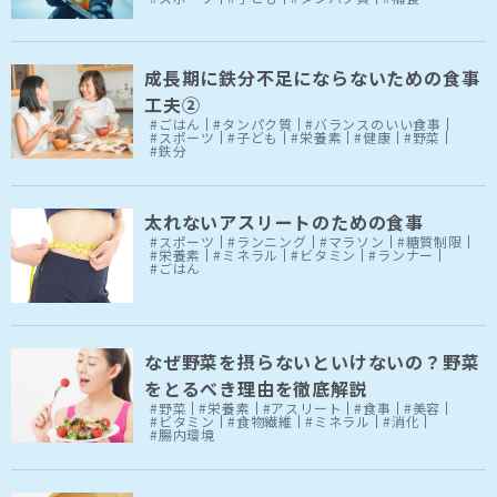
成長期に鉄分不足にならないための食事
工夫②
#ごはん
#タンパク質
#バランスのいい食事
#スポーツ
#子ども
#栄養素
#健康
#野菜
#鉄分
太れないアスリートのための食事
#スポーツ
#ランニング
#マラソン
#糖質制限
#栄養素
#ミネラル
#ビタミン
#ランナー
#ごはん
なぜ野菜を摂らないといけないの？野菜
をとるべき理由を徹底解説
#野菜
#栄養素
#アスリート
#食事
#美容
#ビタミン
#食物繊維
#ミネラル
#消化
#腸内環境