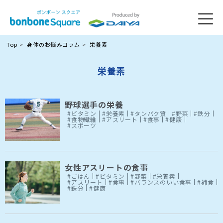
Top
身体のお悩みコラム
栄養素
栄養素
野球選手の栄養
#ビタミン
#栄養素
#タンパク質
#野菜
#鉄分
#食物繊維
#アスリート
#食事
#健康
#スポーツ
女性アスリートの食事
#ごはん
#ビタミン
#野菜
#栄養素
#アスリート
#食事
#バランスのいい食事
#補食
#鉄分
#健康