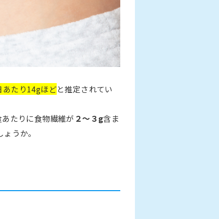
日あたり14gほど
と推定されてい
食あたりに食物繊維が
２～３g
含ま
しょうか。