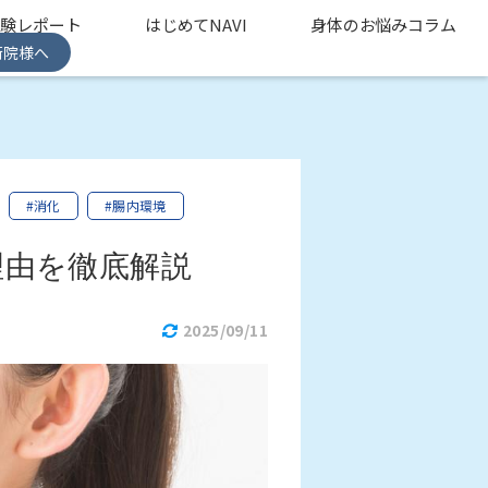
体験レポート
はじめてNAVI
身体のお悩みコラム
術院様へ
#消化
#腸内環境
理由を徹底解説
2025/09/11