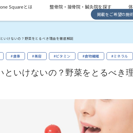
one Squareとは
整骨院・接骨院・鍼灸院を探す
掲載をご希望の施
いといけないの？野菜をとるべき理由を徹底解説
#食事
#美容
#ビタミン
#食物繊維
#ミネラル
いといけないの？野菜をとるべき