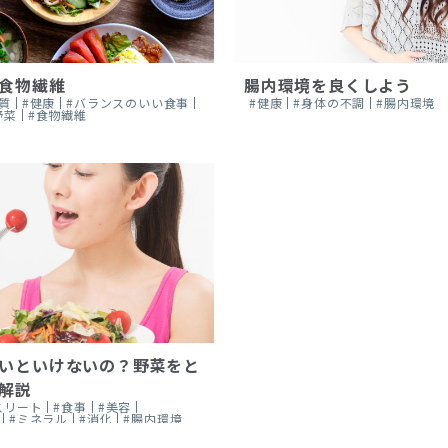
食物繊維
腸内環境を良くしよう
質
#健康
#バランスのいい食事
#健康
#身体の不調
#腸内環境
野菜
#食物繊維
いといけないの？野菜をと
解説
スリート
#食事
#美容
#ミネラル
#消化
#腸内環境