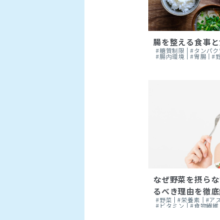
腸を整える食事と
#糖質制限
#タンパク
#腸内環境
#胃腸
#
なぜ野菜を摂らな
るべき理由を徹底
#野菜
#栄養素
#ア
#ビタミン
#食物繊維