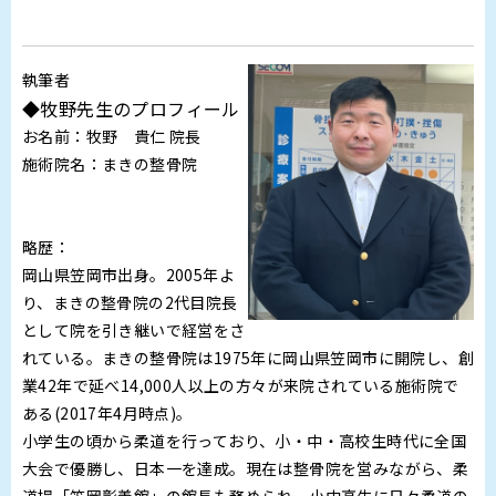
執筆者
◆牧野先生のプロフィール
お名前：牧野 貴仁 院長
施術院名：まきの整骨院
略歴：
岡山県笠岡市出身。2005年よ
り、まきの整骨院の2代目院長
として院を引き継いで経営をさ
れている。まきの整骨院は1975年に岡山県笠岡市に開院し、創
業42年で延べ14,000人以上の方々が来院されている施術院で
ある(2017年4月時点)。
小学生の頃から柔道を行っており、小・中・高校生時代に全国
大会で優勝し、日本一を達成。現在は整骨院を営みながら、柔
道場「笠岡彰善館」の館長も務められ、小中高生に日々柔道の