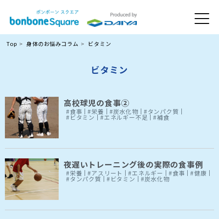
Top
身体のお悩みコラム
ビタミン
ビタミン
高校球児の食事②
#食事
#栄養
#炭水化物
#タンパク質
#ビタミン
#エネルギー不足
#補食
夜遅いトレーニング後の実際の食事例
#栄養
#アスリート
#エネルギー
#食事
#健康
#タンパク質
#ビタミン
#炭水化物