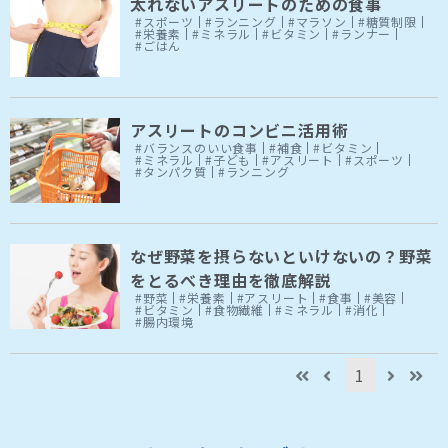
太れないアスリートのための食事
#スポーツ
#ランニング
#マラソン
#糖質制限
#栄養素
#ミネラル
#ビタミン
#ランナー
#ごはん
アスリートのコンビニ活用術
#バランスのいい食事
#補食
#ビタミン
#ミネラル
#子ども
#アスリート
#スポーツ
#タンパク質
#ランニング
なぜ野菜を摂らないといけないの？野菜
をとるべき理由を徹底解説
#野菜
#栄養素
#アスリート
#食事
#美容
#ビタミン
#食物繊維
#ミネラル
#消化
#腸内環境
1