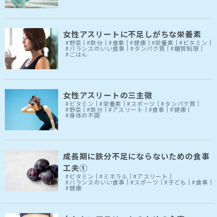
女性アスリートに不足しがちな栄養素
#野菜
#鉄分
#食事
#健康
#栄養素
#ビタミン
#バランスのいい食事
#タンパク質
#糖質制限
#ごはん
女性アスリートの三主徴
#ビタミン
#栄養素
#スポーツ
#タンパク質
#野菜
#鉄分
#アスリート
#食事
#健康
#身体の不調
成長期に鉄分不足にならないための食事
工夫①
#ビタミン
#ミネラル
#アスリート
#バランスのいい食事
#スポーツ
#子ども
#食事
#健康