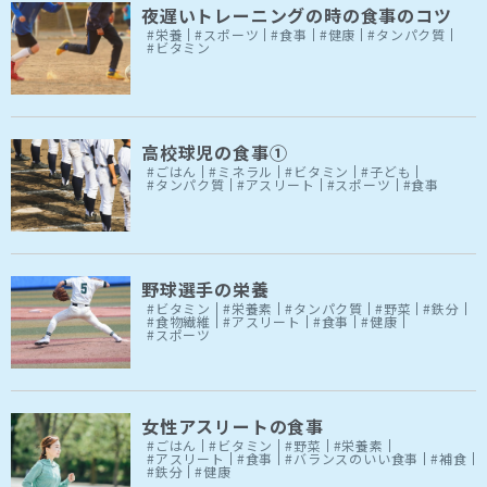
夜遅いトレーニングの時の食事のコツ
#栄養
#スポーツ
#食事
#健康
#タンパク質
#ビタミン
高校球児の食事①
#ごはん
#ミネラル
#ビタミン
#子ども
#タンパク質
#アスリート
#スポーツ
#食事
野球選手の栄養
#ビタミン
#栄養素
#タンパク質
#野菜
#鉄分
#食物繊維
#アスリート
#食事
#健康
#スポーツ
女性アスリートの食事
#ごはん
#ビタミン
#野菜
#栄養素
#アスリート
#食事
#バランスのいい食事
#補食
#鉄分
#健康