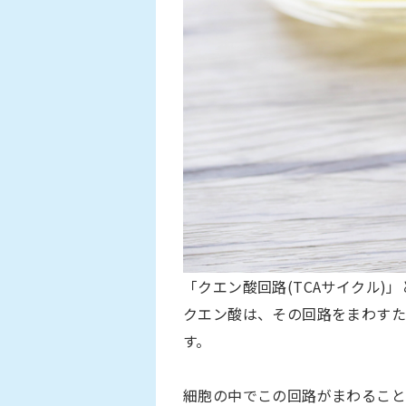
「クエン酸回路(TCAサイクル)
クエン酸は、その回路をまわすた
す。
細胞の中でこの回路がまわること