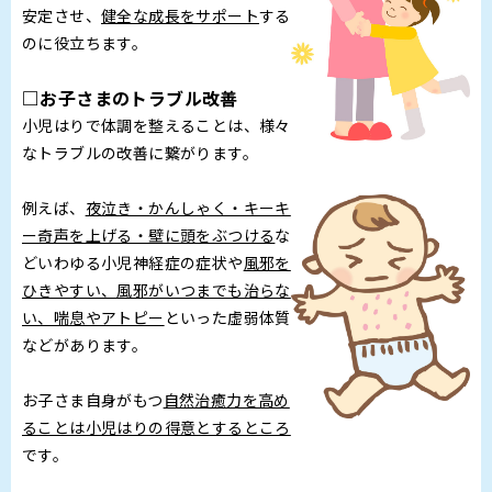
安定させ、
健全な成長をサポート
する
のに役立ちます。
□お子さまのトラブル改善
小児はりで体調を整えることは、様々
なトラブルの改善に繋がります。
例えば、
夜泣き・かんしゃく・キーキ
ー奇声を上げる・壁に頭をぶつける
な
どいわゆる小児神経症の症状や
風邪を
ひきやすい、風邪がいつまでも治らな
い、喘息やアトピー
といった虚弱体質
などがあります。
お子さま自身がもつ
自然治癒力を高め
ることは小児はりの得意とするところ
です。