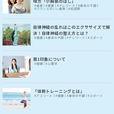
味方「小胸筋のばし」
#食事
#健康
#テレワーク
#身体の不調
#バランスのいい食事
#妊産婦
自律神経の乱れはこのエクササイズで解
決！自律神経の整え方とは？
#健康
#身体の不調
#テレワーク
#スポーツ
第1印象について
#健康
#心理学
「体幹トレーニングとは」
#アスリート
#健康
#身体の不調
#スポーツ