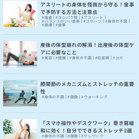
アスリートの身体を怪我から守る！食事
で予防する方法と注意点
#捕食
#タンパク質
#アスリート
#バランスのいい食事
#スポーツ
#身体の不調
#健康
#食事
産後の体型崩れの解消！出産後の体型ケ
アに必要なこと
#美容
#健康
#身体の不調
#妊産婦
#ヨガ
膝関節のメカニズムとストレッチの重要
性
#身体の不調
#健康
#ウォーキング
「スマホ操作やデスクワーク」巻き肩緩
和に効く！自分でできるストレッチ2選
#身体の不調
#健康
#テレワーク