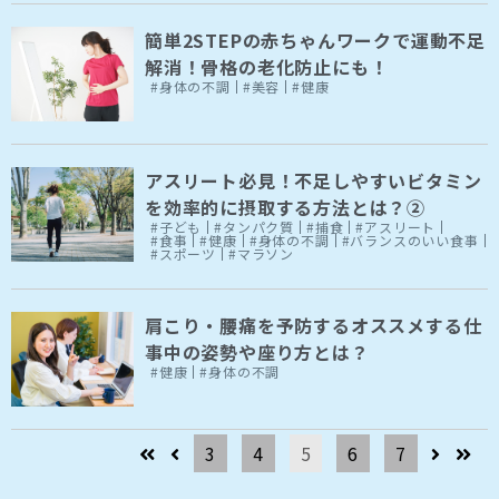
簡単2STEPの赤ちゃんワークで運動不足
解消！骨格の老化防止にも！
#身体の不調
#美容
#健康
アスリート必見！不足しやすいビタミン
を効率的に摂取する方法とは？②
#子ども
#タンパク質
#捕食
#アスリート
#食事
#健康
#身体の不調
#バランスのいい食事
#スポーツ
#マラソン
肩こり・腰痛を予防するオススメする仕
事中の姿勢や座り方とは？
#健康
#身体の不調
3
4
5
6
7