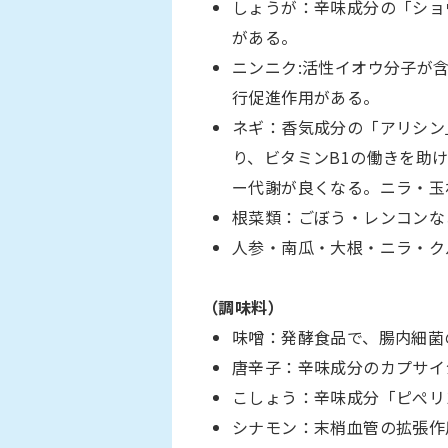
しょうが：辛味成分の「ショ
がある。
ニンニク:活性イオウ分子が
行促進作用がある。
ネギ：香気成分の「アリシン
り、ビタミンB1の働きを助
ー代謝が良くなる。ニラ・玉
根菜類：ごぼう・レンコンな
人参・南瓜・大根・ニラ・ク
（調味料）
味噌：発酵食品で、腸内細菌
唐辛子：辛味成分のカプサイ
こしょう：辛味成分「ピぺリ
シナモン：末梢血管の拡張作