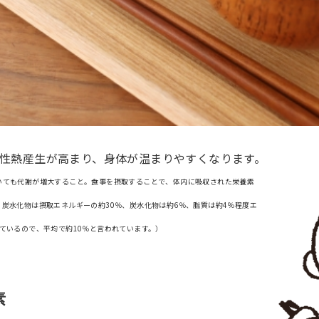
性熱産生が高まり、身体が温まりやすくなります。
いても代謝が増大すること。食事を摂取することで、体内に吸収された栄養素
炭水化物は摂取エネルギーの約30％、炭水化物は約6％、脂質は約4％程度エ
ているので、平均で約10％と言われています。）
素