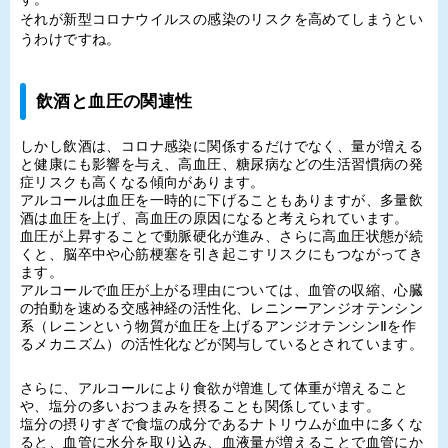
それが新型コロナウイルスの感染のリスクを高めてしまうとい
うわけですね。
飲酒と血圧の関連性
しかし飲酒は、コロナ感染に関係するだけでなく、量が増える
と健康にも影響を与え、高血圧、糖尿病などの生活習慣病の発
症リスクも高くなる傾向があります。
アルコールは血圧を一時的に下げることもありますが、多量飲
酒は血圧を上げ、高血圧の原因になると考えられています。
血圧が上昇することで動脈硬化が進み、さらに高血圧状態が続
くと、脳卒中や心筋梗塞を引き起こすリスクにもつながってき
ます。
アルコールで血圧が上がる理由については、血管の収縮、心臓
の拍動を速める交感神経の活性化、レニンーアンジオテンシン
系（レニンという物質が血圧を上げるアンジオテンシン
Ⅱ
を作
るメカニズム）の活性化などが関与しているとされています。
さらに、アルコールにより食欲が増進して体重が増えること
や、塩分の多いおつまみを摂ることも関係しています。
塩分の摂りすぎで食塩の成分であるナトリウムが血中に多くな
ると、血管に水分を取り込み、血液量が増えることで血管にか