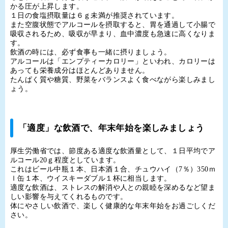
かる圧が上昇します。
１日の食塩摂取量は６ｇ未満が推奨されています。
また空腹状態でアルコールを摂取すると、胃を通過して小腸で
吸収されるため、吸収が早まり、血中濃度も急速に高くなりま
す。
飲酒の時には、必ず食事も一緒に摂りましょう。
アルコールは「エンプティーカロリー」といわれ、カロリーは
あっても栄養成分はほとんどありません。
たんぱく質や糖質、野菜をバランスよく食べながら楽しみまし
ょう。
「適度」な飲酒で、年末年始を楽しみましょう
厚生労働省では、節度ある適度な飲酒量として、１日平均でア
ルコール
20
ｇ程度としています。
これはビール中瓶１本、日本酒１合、チュウハイ（
7
％）
350
ｍ
ｌ缶１本、ウイスキーダブル１杯に相当します。
適度な飲酒は、ストレスの解消や人との親睦を深めるなど望ま
しい影響を与えてくれるものです。
体にやさしい飲酒で、楽しく健康的な年末年始をお過ごしくだ
さい。