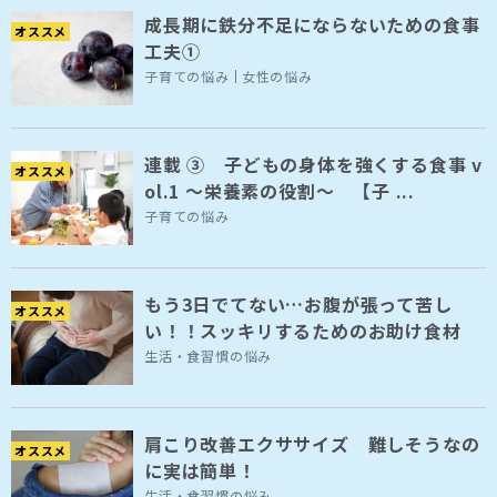
成長期に鉄分不足にならないための食事
オススメ
工夫①
子育ての悩み
女性の悩み
連載 ③ 子どもの身体を強くする食事 v
オススメ
ol.1 ～栄養素の役割～ 【子 ...
子育ての悩み
もう3日でてない…お腹が張って苦し
オススメ
い！！スッキリするためのお助け食材
生活・食習慣の悩み
肩こり改善エクササイズ 難しそうなの
オススメ
に実は簡単！
生活・食習慣の悩み