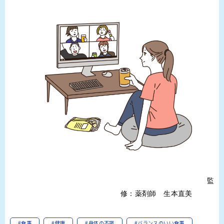
監
修：薬剤師 生本直美
#食事
#健康
#身体の不調
#バランスのいい食事