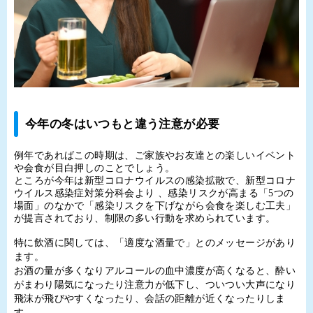
今年の冬はいつもと違う注意が必要
例年であればこの時期は、ご家族やお友達との楽しいイベント
や会食が目白押しのことでしょう。
ところが今年は新型コロナウイルスの感染拡散で、新型コロナ
ウイルス感染症対策分科会より 、感染リスクが高まる「
5
つの
場面」のなかで「感染リスクを下げながら会食を楽しむ工夫」
が提言されており、制限の多い行動を求められています。
特に飲酒に関しては、「適度な酒量で」とのメッセージがあり
ます。
お酒の量が多くなりアルコールの血中濃度が高くなると、酔い
がまわり陽気になったり注意力が低下し、ついつい大声になり
飛沫が飛びやすくなったり、会話の距離が近くなったりしま
す。