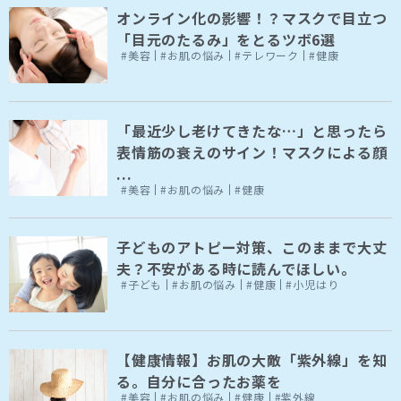
オンライン化の影響！？マスクで目立つ
「目元のたるみ」をとるツボ6選
#美容
#お肌の悩み
#テレワーク
#健康
「最近少し老けてきたな…」と思ったら
表情筋の衰えのサイン！マスクによる顔
...
#美容
#お肌の悩み
#健康
子どものアトピー対策、このままで大丈
夫？不安がある時に読んでほしい。
#子ども
#お肌の悩み
#健康
#小児はり
【健康情報】お肌の大敵「紫外線」を知
る。自分に合ったお薬を
#美容
#お肌の悩み
#健康
#紫外線