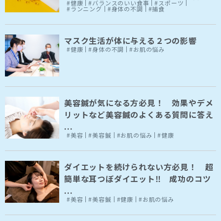
#健康
#バランスのいい食事
#スポーツ
#ランニング
#身体の不調
#捕食
マスク生活が体に与える２つの影響
#健康
#身体の不調
#お肌の悩み
美容鍼が気になる方必見！ 効果やデメ
リットなど美容鍼のよくある質問に答え
...
#美容
#美容鍼
#お肌の悩み
#健康
ダイエットを続けられない方必見！ 超
簡単な耳つぼダイエット‼ 成功のコツ
...
#美容
#美容鍼
#健康
#お肌の悩み