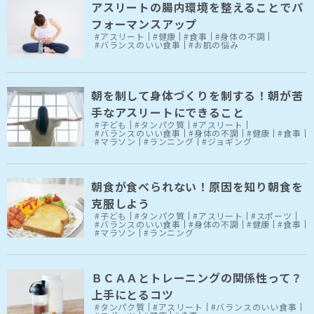
アスリートの腸内環境を整えることでパ
フォーマンスアップ
#アスリート
#健康
#食事
#身体の不調
#バランスのいい食事
#お肌の悩み
朝を制して身体づくりを制する！朝が苦
手なアスリートにできること
#子ども
#タンパク質
#アスリート
#バランスのいい食事
#身体の不調
#健康
#食事
#マラソン
#ランニング
#ジョギング
朝食が食べられない！原因を知り朝食を
克服しよう
#子ども
#タンパク質
#アスリート
#スポーツ
#バランスのいい食事
#身体の不調
#健康
#食事
#マラソン
#ランニング
ＢＣＡＡとトレーニングの関係性って？
上手にとるコツ
#タンパク質
#アスリート
#バランスのいい食事