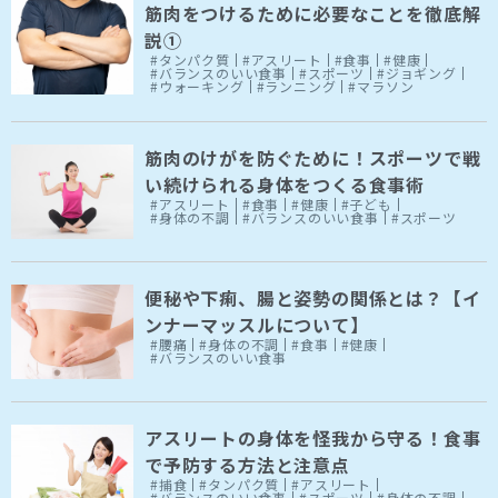
筋肉をつけるために必要なことを徹底解
説①
#タンパク質
#アスリート
#食事
#健康
#バランスのいい食事
#スポーツ
#ジョギング
#ウォーキング
#ランニング
#マラソン
筋肉のけがを防ぐために！スポーツで戦
い続けられる身体をつくる食事術
#アスリート
#食事
#健康
#子ども
#身体の不調
#バランスのいい食事
#スポーツ
便秘や下痢、腸と姿勢の関係とは？【イ
ンナーマッスルについて】
#腰痛
#身体の不調
#食事
#健康
#バランスのいい食事
アスリートの身体を怪我から守る！食事
で予防する方法と注意点
#捕食
#タンパク質
#アスリート
#バランスのいい食事
#スポーツ
#身体の不調