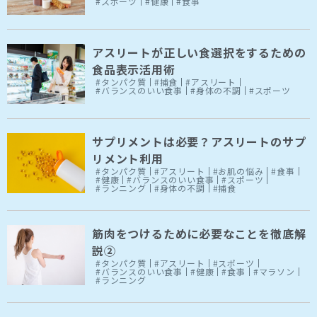
#スポーツ
#健康
#食事
アスリートが正しい食選択をするための
食品表示活用術
#タンパク質
#捕食
#アスリート
#バランスのいい食事
#身体の不調
#スポーツ
サプリメントは必要？アスリートのサプ
リメント利用
#タンパク質
#アスリート
#お肌の悩み
#食事
#健康
#バランスのいい食事
#スポーツ
#ランニング
#身体の不調
#捕食
筋肉をつけるために必要なことを徹底解
説②
#タンパク質
#アスリート
#スポーツ
#バランスのいい食事
#健康
#食事
#マラソン
#ランニング