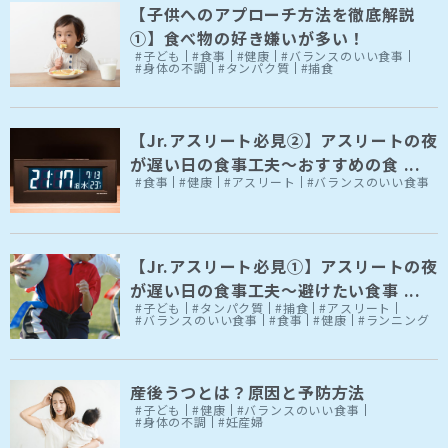
【子供へのアプローチ方法を徹底解説
①】食べ物の好き嫌いが多い！
#子ども
#食事
#健康
#バランスのいい食事
#身体の不調
#タンパク質
#捕食
【Jr.アスリート必見②】アスリートの夜
が遅い日の食事工夫～おすすめの食 ...
#食事
#健康
#アスリート
#バランスのいい食事
【Jr.アスリート必見①】アスリートの夜
が遅い日の食事工夫～避けたい食事 ...
#子ども
#タンパク質
#捕食
#アスリート
#バランスのいい食事
#食事
#健康
#ランニング
産後うつとは？原因と予防方法
#子ども
#健康
#バランスのいい食事
#身体の不調
#妊産婦