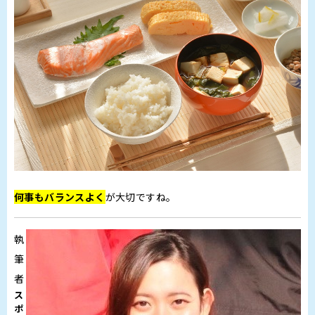
何事もバランスよく
が大切ですね。
執
筆
者
ス
ポ