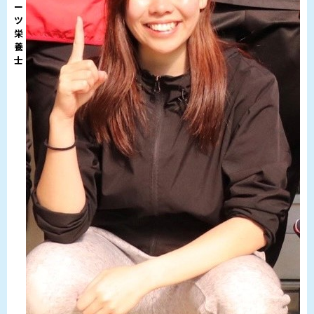
ー
ツ
栄
養
士