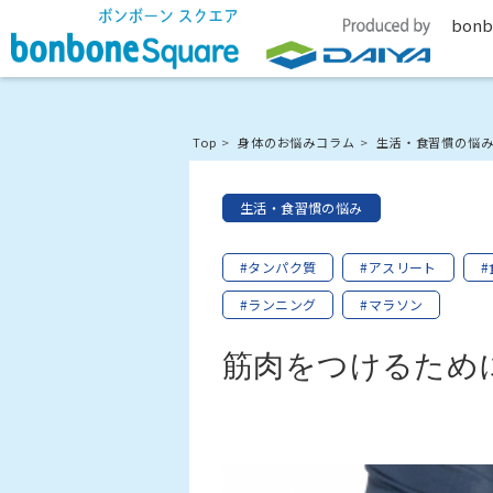
bonb
Top
身体のお悩みコラム
生活・食習慣の悩
生活・食習慣の悩み
#タンパク質
#アスリート
#
#ランニング
#マラソン
筋肉をつけるため