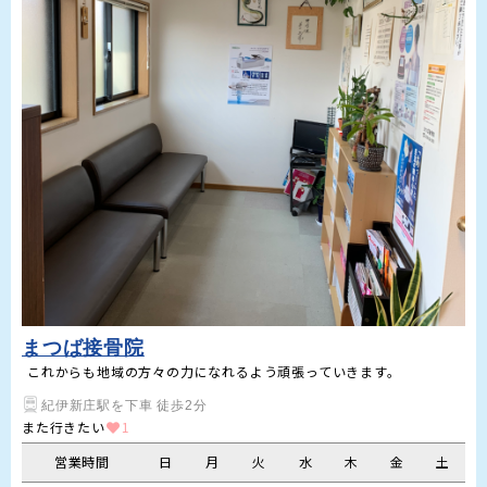
まつば接骨院
これからも地域の方々の力になれるよう頑張っていきます。
紀伊新庄駅を下車 徒歩2分
また行きたい
1
営業時間
日
月
火
水
木
金
土