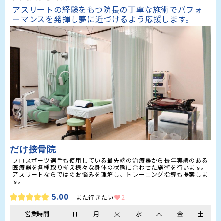
アスリートの経験をもつ院長の丁寧な施術でパフォ
ーマンスを発揮し夢に近づけるよう応援します。
だけ接骨院
プロスポーツ選手も使用している最先端の治療器から長年実績のある
医療器を各種取り揃え様々な身体の状態に合わせた施術を行います。
アスリートならではのお悩みを理解し、トレーニング指導も提案しま
す。
5.00
また行きたい
2
営業時間
日
月
火
水
木
金
土