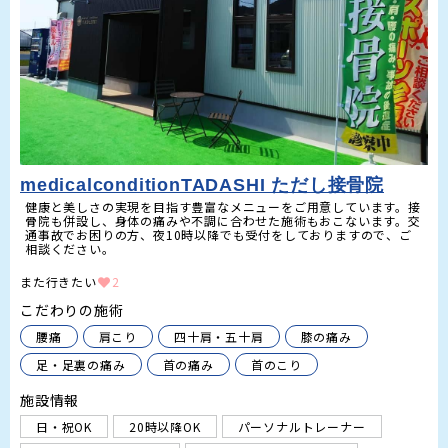
medicalconditionTADASHI ただし接骨院
健康と美しさの実現を目指す豊富なメニューをご用意しています。接
骨院も併設し、身体の痛みや不調に合わせた施術もおこないます。交
通事故でお困りの方、夜10時以降でも受付をしておりますので、ご
相談ください。
また行きたい
2
こだわりの施術
腰痛
肩こり
四十肩・五十肩
膝の痛み
足・足裏の痛み
首の痛み
首のこり
施設情報
日・祝OK
20時以降OK
パーソナルトレーナー