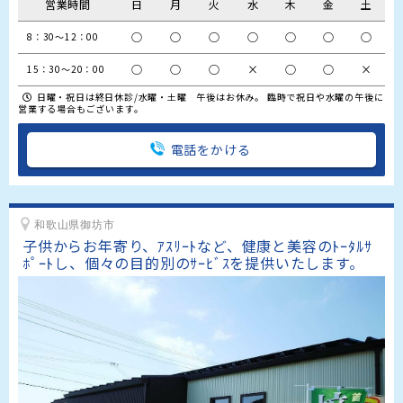
営業時間
日
月
火
水
木
金
土
○
○
○
○
○
○
○
8：30～12：00
○
○
○
×
○
○
×
15：30～20：00
日曜・祝日は終日休診/水曜・土曜 午後はお休み。 臨時で祝日や水曜の午後に
営業する場合もございます。
電話をかける
和歌山県御坊市
子供からお年寄り、ｱｽﾘｰﾄなど、健康と美容のﾄｰﾀﾙｻ
ﾎﾟｰﾄし、個々の目的別のｻｰﾋﾞｽを提供いたします。