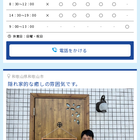
×
○
○
○
○
○
‐
8：30～12：00
×
○
○
○
○
○
‐
14：30～19：00
‐
‐
‐
‐
‐
‐
○
9：00～13：00
休業日：日曜・祝日
電話をかける
和歌山県和歌山市