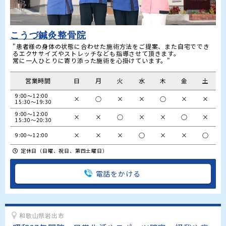
こうづ鍼灸整骨院
"患者様の身体の状態に合わせた施術方法をご提案、また自宅ででき
るエクササイズやストレッチなども指導させて頂きます。

営業時間
日
月
火
水
木
金
土
9:00〜12:00

×
○
×
×
○
×
×
15:30〜19:30
9:00〜12:00

×
×
○
×
×
○
×
15:30〜20:30
×
×
×
○
×
×
○
9:00〜12:00
定休日（日曜、祝日、第四土曜日）
電話をかける
和歌山県岩出市