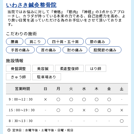
いわさき鍼灸整骨院
当院ではお悩みに対して『骨格』『筋肉』『神経』の3点からアプロ
ーチし、カラダが持っている本来の力である、自己治癒力を高め、よ
り良い日常を送っていただける為のお手伝いをさせて頂いておりま
す。
こだわりの施術
腰痛
肩こり
四十肩・五十肩
膝の痛み
手首の痛み
首の痛み
肘の痛み
股関節の痛み
施設情報
骨盤調整
美容鍼
柔道整復師
はり師
きゅう師
駐車場あり
営業時間
日
月
火
水
木
金
土
×
○
○
○
○
○
‐
‐
○
○
×
○
○
×
15：00～19：30
‐
‐
‐
‐
‐
‐
○
8：30～13：30
定休日：水曜午後・土曜午後・日曜・祝日