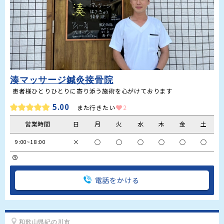
湊マッサージ鍼灸接骨院
5.00
また行きたい
2
営業時間
日
月
火
水
木
金
土
×
○
○
○
○
○
○
9:00~18:00
電話をかける
和歌山県紀の川市