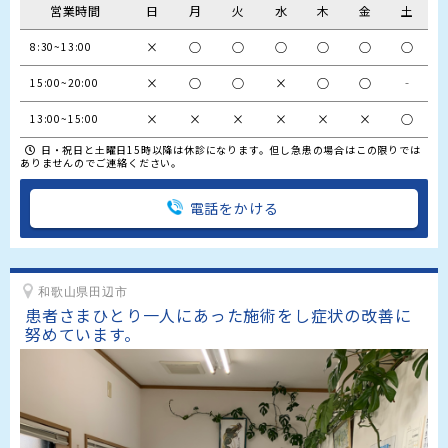
営業時間
日
月
火
水
木
金
土
×
○
○
○
○
○
○
×
○
○
×
○
○
‐
15:00~20:00
×
×
×
×
×
×
○
13:00~15:00
日・祝日と土曜日15時以降は休診になります。但し急患の場合はこの限りでは
ありませんのでご連絡ください。
電話をかける
和歌山県田辺市
患者さまひとり一人にあった施術をし症状の改善に
努めています。