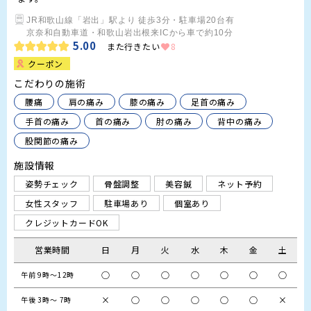
JR和歌山線「岩出」駅より 徒歩3分・駐車場20台有

京奈和自動車道・和歌山岩出根来ICから車で約10分
5.00
また行きたい
8
クーポン
こだわりの施術
腰痛
肩の痛み
膝の痛み
足首の痛み
手首の痛み
首の痛み
肘の痛み
背中の痛み
股関節の痛み
施設情報
姿勢チェック
骨盤調整
美容鍼
ネット予約
女性スタッフ
駐車場あり
個室あり
クレジットカードOK
営業時間
日
月
火
水
木
金
土
○
○
○
○
○
○
○
午前 9時～12時
×
○
○
○
○
○
×
午後 3時～ 7時 