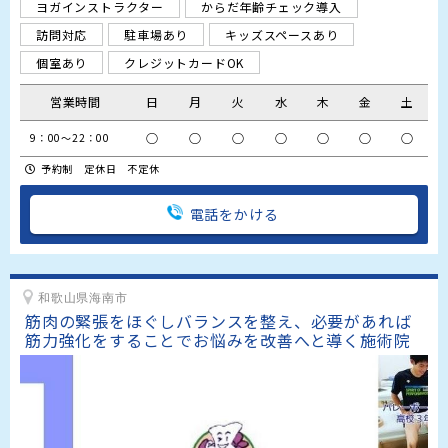
ヨガインストラクター
からだ年齢チェック導入
訪問対応
駐車場あり
キッズスペースあり
個室あり
クレジットカードOK
営業時間
日
月
火
水
木
金
土
○
○
○
○
○
○
○
9：00～22：00
予約制 定休日 不定休
電話をかける
和歌山県海南市
筋肉の緊張をほぐしバランスを整え、必要があれば
筋力強化をすることでお悩みを改善へと導く施術院