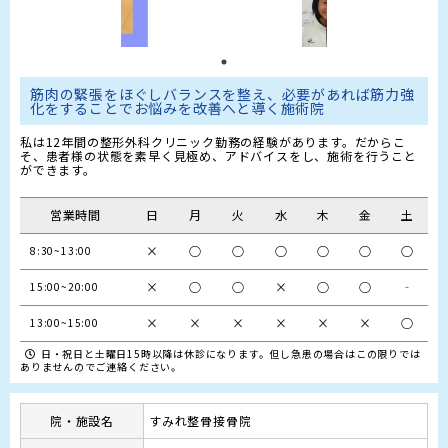
筋肉の緊張をほぐしバランスを整え、必要があれば筋力強
化をすることでお悩みを改善へと導く施術院
私は12年間の整形外科クリニック勤務の経験があります。だからこ
そ、患者様の状態を素早く見極め、アドバイスをし、施術を行うこと
ができます。
営業時間
日
月
火
水
木
金
土
×
○
○
○
○
○
○
×
○
○
×
○
○
‐
15:00~20:00
×
×
×
×
×
×
○
13:00~15:00
日・祝日と土曜日15時以降は休診になります。但し急患の場合はこの限りでは
ありませんのでご連絡ください。
院・施設名
すみれ整骨接骨院