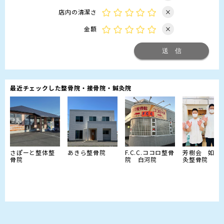
店内の清潔さ
×
金額
×
最近チェックした整骨院・接骨院・鍼灸院
さぽーと整体整
あきら整骨院
F.C.C.ココロ整骨
芳樹会 如是
骨院
院 白河院
灸整骨院