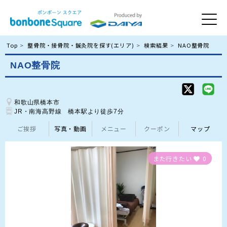
Top
整骨院・接骨院・鍼灸院を探す(エリア)
検索結果
NAO整骨院
NAO整骨院
和歌山県橋本市
JR・南海高野線　橋本駅より徒歩7分
ご挨拶
写真・動画
メニュー
クーポン
マップ
また行きたい
0