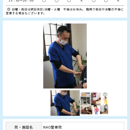
○
○
○
×
○
○
×
15：30～20：00
日曜・祝日は終日休診/水曜・土曜 午後はお休み。 臨時で祝日や水曜の午後に
営業する場合もございます。
院・施設名
NAO整骨院