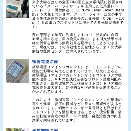
東京大学をはじめ全国78の国公立大学病院に設置され
ている「スーパーライザー」を使用した低用量レベ
ル・レーザー照射療法（LLLT:Low Level Laser Thera
py）を実施しています。スーパーライザーは光の中で
最も生体深達性の高い波長帯の近赤外線（0.6μｍ～1.6
μm）を高出力でスポット状に照射できる光線治療器で
す。

深い患部まで確実に到達しますので、効果的に血流・
血量を増加させ、痛み物質の除去による消炎効果や神
経の興奮を鎮める鎮痛効果を期待することができま
す。現在では、その有効性と安全性から、多くの大学
病院や医療センターに導入されています。
微弱電流治療
微弱電流（マイクロカレント）は、ミトコンドリアの
機能に影響を与えるとされています。研究によると、
微弱電流（マイクロカレント）がミトコンドリアの機
能を改善し、ATPの合成に必要なプロトン濃度勾配を
増加させ、低周波電界の正弦波がミトコンドリア膜の
電位差を最大化し、効率的なATP産生を促進すること
が示されています。

これにより、微弱電流（マイクロカレント）が細胞の
再生や修復、炎症の軽減などに役立つ可能性があると
されています。細胞のエネルギー発電所とも呼ばれる
ミトコンドリアを活性化させることで、疲労回復・痛
みの軽減や炎症の緩和・ATP活性・自然治癒力の向上
効果が期待されています。
子供無料治療