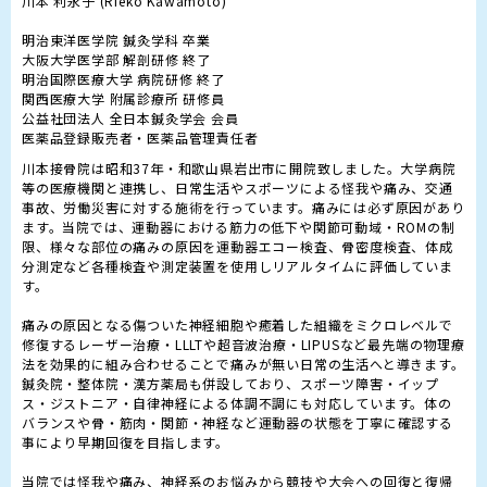
川本 利永子 (Rieko Kawamoto)

明治東洋医学院 鍼灸学科 卒業

大阪大学医学部 解剖研修 終了

明治国際医療大学 病院研修 終了

関西医療大学 附属診療所 研修員

公益社団法人 全日本鍼灸学会 会員

医薬品登録販売者・医薬品管理責任者
川本接骨院は昭和37年・和歌山県岩出市に開院致しました。大学病院
等の医療機関と連携し、日常生活やスポーツによる怪我や痛み、交通
事故、労働災害に対する施術を行っています。痛みには必ず原因があり
ます。当院では、運動器における筋力の低下や関節可動域・ROMの制
限、様々な部位の痛みの原因を運動器エコー検査、骨密度検査、体成
分測定など各種検査や測定装置を使用しリアルタイムに評価していま
す。

痛みの原因となる傷ついた神経細胞や癒着した組織をミクロレベルで
修復するレーザー治療・LLLTや超音波治療・LIPUSなど最先端の物理療
法を効果的に組み合わせることで痛みが無い日常の生活へと導きます。
鍼灸院・整体院・漢方薬局も併設しており、スポーツ障害・イップ
ス・ジストニア・自律神経による体調不調にも対応しています。体の
バランスや骨・筋肉・関節・神経など運動器の状態を丁寧に確認する
事により早期回復を目指します。

当院では怪我や痛み、神経系のお悩みから競技や大会への回復と復帰