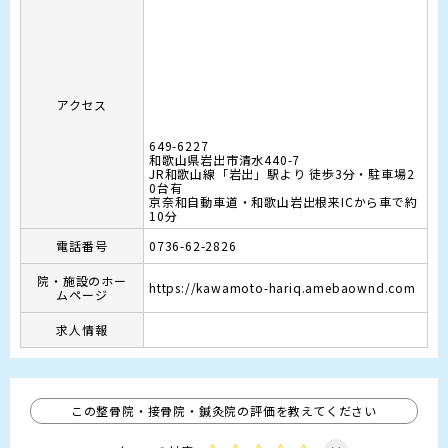
アクセス
649-6227
和歌山県岩出市清水440-7
JR和歌山線「岩出」駅より 徒歩3分・駐車場2
0台有

京奈和自動車道・和歌山岩出根来ICから車で約
10分
電話番号
0736-62-2826
院・施設のホー
https://kawamoto-hariq.amebaownd.com
ムページ
求人情報
この整骨院・接骨院・鍼灸院の評価を教えてください