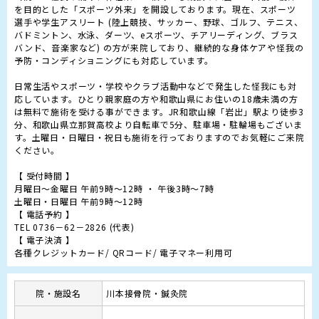
を目的とした「スポーツ外来」を開設しております。現在、スポーツ
選手や学生アスリート (陸上競技、サッカー、野球、ゴルフ、テニス、
バドミントン、水泳、ダーツ、eスポーツ、チアリーディング、ブラス
バンド、音楽家など) の方が来院しており、継続的な身体ケアや怪我の
予防・コンディショニングにも対応しています。

日常生活やスポーツ・学校やクラブ活動中などで発生した怪我にも対
応しています。ひとり親家庭の方や和歌山県にお住いの18歳未満の方
は無料で施術を受ける事ができます。JR和歌山線「岩出」駅より徒歩3
分、和歌山県立那賀高校より自転車で5分、駐車場・駐輪場もございま
す。土曜日・日曜日・祝日も施術を行っておりますのでお気軽にご来院
ください。

【 受付時間 】

月曜日～金曜日 午前9時～12時 ・ 午後3時～7時

土曜日・日曜日 午前9時～12時

【 電話予約 】

TEL 0736－62－2826 (代表)

【 電子決済 】

各種クレジットカード/ QRコード/ 電子マネー利用可
院・施設名
川本接骨院・鍼灸院