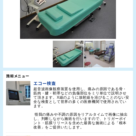
施術メニュー
エコー検査
超音波画像観察装置を使用し、痛みの原因である骨・
筋肉・腱・靭帯などの負傷部位をミリ単位で説明させ
て頂きます。X線のように放射線を浴びることのない安
全な検査として世界の多くの医療機関で使用されてい
ます。 

 怪我の痛みや不調の原因をリアルタイムで画像に抽出
し、判断しながら施術を行いますので、トリガーポイ
ント・筋膜リリースを含めた最善な施術による「根本
改善」をご提供いたします。