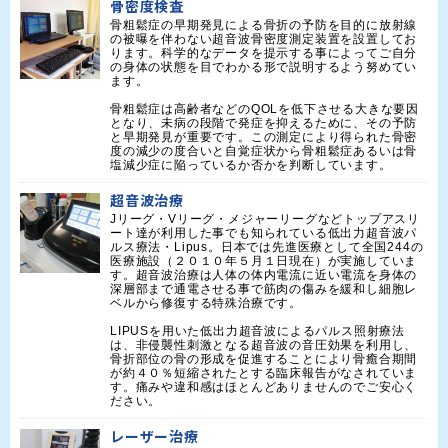
骨密度検査
骨粗鬆症の早期発見による骨折の予防を目的に放射線
の被曝を伴わない超音波骨密度測定装置を設置してお
ります。科学的なデータを提示する事によってご自分
の身体の状態を目でわかる形で説明するよう努めてい
ます。

骨粗鬆症は高齢者などのQOLを低下させる大きな要因
となり、未病の段階で発症を抑えるために、その予防
と早期発見が重要です。この測定により得られた骨密
度の減少の度合いと自覚症状から骨粗鬆症あるいは骨
塩減少症に陥っているか否かを判断しています。
超音波治療
Jリーグ・Vリーグ・メジャーリーグなどトップアスリ
ート達が利用した事でも知られている低出力超音波パ
ルス療法・Lipus。日本では先進医療として全国244の
医療施設（２０１０年５月１日現在）が実施していま
す。超音波治療は人体の体内電流に近い電流を身体の
深層部まで通電させる事で筋肉の傷みを緩和し細胞レ
ベルから修復する特殊治療です。

LIPUSを用いた低出力超音波によるパルス照射療法
は、非侵襲性刺激となる超音波の音圧効果を利用し、
骨折部位の骨の形成を促進することにより骨癒合期間
が約４０％短縮されたとする臨床報告がなされていま
す。痛みや違和感はほとんどありませんのでご安心く
ださい。 
レーザー治療