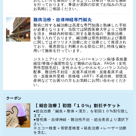
お忙しい方も通院ができるように日曜日・祝日も施術
を行っております。事故が原因の症状でお悩みの方は
お気軽にご相談ください。
難病治療・自律神経専門鍼灸
難病に対する鍼治療は高度な専門知識と熟練した手技
が必要となります。当院では関西医療大学よりご指導
を頂き、神経内科領域に対する最先端の「難病治療」
を取り入れております。鍼治療は痙性斜頸および書痙
に関してはボツリヌス治療に次ぐ治療として推奨され
ており、罹患部位と判断される部位に対し特殊な鍼を
用いて施術を行っています。

ジストニア/イップス/スモン/パーキンソン病/多系統萎
縮症/脊髄小脳変性症など難病のお悩み、FAGA（女性
男性型脱毛症)、女性ホルモンやホルモンバランスの心
配事、難治性不妊症・反復不成功例・反復着床不成
功・反復体外受精・胚移植（ART）不成功例、習慣流
産例などでお困りの方もお気軽にお問い合わせくださ
い。
クーポン
【 総合治療 】初回「１０%」割引チケット
●総合治療「鍼灸＋整体＋漢方」を初回１０%割引致し
ます。

●慢性痛・自律神経・難治性不妊・総合美容より選択下
さい。

※エコー検査＋骨密度検査＋箱灸治療＋レーザー治療
を含む。
