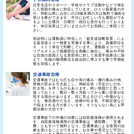
日常生活やスポーツ・学校やクラブ活動中などで発生
した怪我や痛みに対応しています。ひとり親家庭の方
や、和歌山県にお住いの18歳未満の方は無料で施術を
受ける事ができます。平日にお忙しい方も通院ができ
るように土曜日・日曜日・祝日も受付を行っておりま
す。休日加算はございませんのでお気軽にご来院くだ
さい。

初診時には運動器に特化した「超音波診断装置」によ
る超音波エコー検査を実施する事により、負傷部位を
０．１ミリ単位で判断しています。運動器エコーにて
リアルタイムで負傷部位を画像に抽出し、痛みや不快
な症状の原因となる患部等に対して高度手技療法に加
えて、先端の物理療法を総合的に導入する事で早期改
善を目指します。
交通事故治療
交通事故ではむち打ち症や首の痛み・腰の痛みの他、
骨格の歪みを引き起こし、神経症状（手足のしびれ・
吐き気）を伴うものもあります。軽い怪我だと思って
放っておくと、数日～数ヶ月経ってから重い症状が出
現する場合があります。目に見えるひどい外傷がなく
ても、倦怠感やだるさ、頭痛や吐き気、不眠症状など
で悩まされる方が多くいます。そうならない為にも早
期治療が大切です。

交通事故での外傷の治療には自賠責保険が適用されま
す。自賠責保険適用の交通事故は「通院費」「交通
費」ともすべて無料となり、交通事故による怪我の治
療を受けることができます。お仕事や育児など平日に