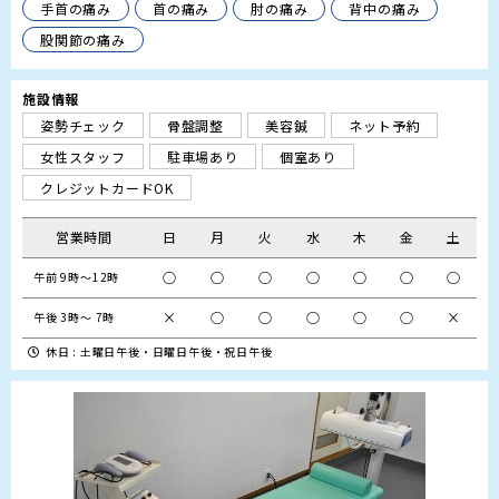
手首の痛み
首の痛み
肘の痛み
背中の痛み
股関節の痛み
施設情報
姿勢チェック
骨盤調整
美容鍼
ネット予約
女性スタッフ
駐車場あり
個室あり
クレジットカードOK
営業時間
日
月
火
水
木
金
土
○
○
○
○
○
○
○
午前 9時～12時
×
○
○
○
○
○
×
午後 3時～ 7時 
休日 : 土曜日午後・日曜日午後・祝日午後