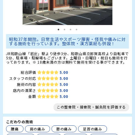
昭和37年開院。日常生活やスポーツ障害・怪我や痛みに対
する施術を行っています。整体院・漢方薬局も併設！
JR和歌山線「岩出」駅より徒歩3分、和歌山県立那賀高校より自転車で
5分、駐車場・駐輪場もございます。土曜日・日曜日・祝日も施術を行
っております。※ 18歳未満の方は無料で施術を受ける事ができます。
総合評価
5.00
スタッフの対応
5.00
施術の内容
5.00
店内の清潔さ
5.00
金額
5.00
この整骨院・接骨院・鍼灸院を評価する
こだわりの施術
腰痛
肩の痛み
膝の痛み
足首の痛み