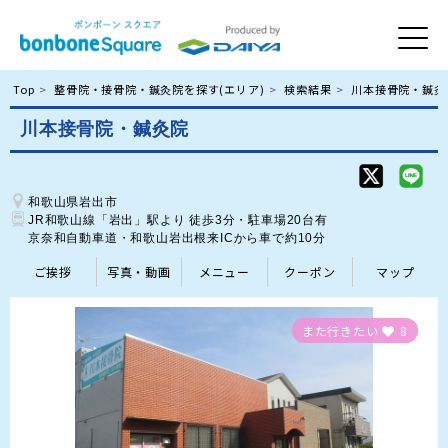
Top
整骨院・接骨院・鍼灸院を探す(エリア)
検索結果
川本接骨院・鍼灸
川本接骨院・鍼灸院
和歌山県岩出市
JR和歌山線「岩出」駅より 徒歩3分・駐車場20台有

京奈和自動車道・和歌山岩出根来ICから車で約10分
ご挨拶
写真・動画
メニュー
クーポン
マップ
また行きたい
8