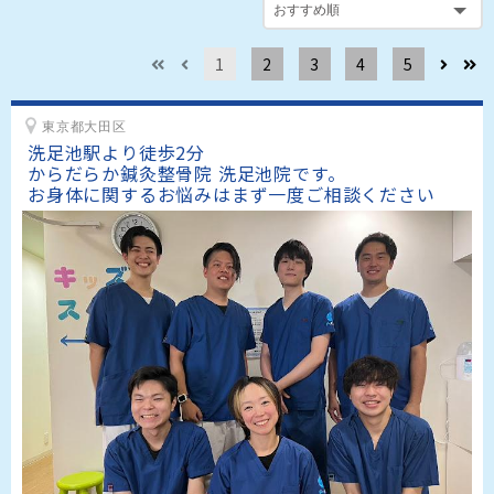
1
2
3
4
5
東京都大田区
洗足池駅より徒歩2分

からだらか鍼灸整骨院 洗足池院です。

お身体に関するお悩みはまず一度ご相談ください