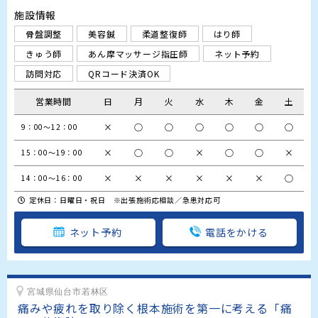
施設情報
骨盤調整
美容鍼
柔道整復師
はり師
きゅう師
あん摩マッサージ指圧師
ネット予約
訪問対応
QRコード決済OK
営業時間
日
月
火
水
木
金
土
×
○
○
○
○
○
○
9：00～12：00
×
○
○
×
○
○
×
15：00～19：00
×
×
×
×
×
×
○
14：00～16：00
定休日：日曜日・祝日 ※出張施術応相談／急患対応可
ネット予約
電話をかける
宮城県仙台市若林区
痛みや疲れを取り除く根本施術を第一に考える「痛