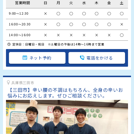
営業時間
日
月
火
水
木
金
土
×
○
○
○
○
○
○
9:00〜12:30
×
○
○
○
○
○
×
16:00〜20:30
×
×
×
×
×
×
○
14:00〜16:00
定休日：日曜日・祝日 ※土曜日の午後は14時～16時まで営業
ネット予約
電話をかける
兵庫県三田市
【三田市】辛い腰の不調はもちろん、全身の辛いお
悩みにお応えします。ぜひご相談ください。