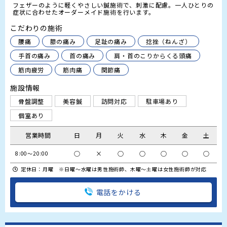
フェザーのように軽くやさしい鍼施術で、刺激に配慮。一人ひとりの
症状に合わせたオーダーメイド施術を行います。
こだわりの施術
腰痛
膝の痛み
足趾の痛み
捻挫（ねんざ）
手首の痛み
首の痛み
肩・首のこりからくる頭痛
筋肉疲労
筋肉痛
関節痛
施設情報
骨盤調整
美容鍼
訪問対応
駐車場あり
個室あり
営業時間
日
月
火
水
木
金
土
○
×
○
○
○
○
○
8:00～20:00
定休日：月曜 ※日曜～水曜は男性施術師、木曜～土曜は女性施術師が対応
電話をかける