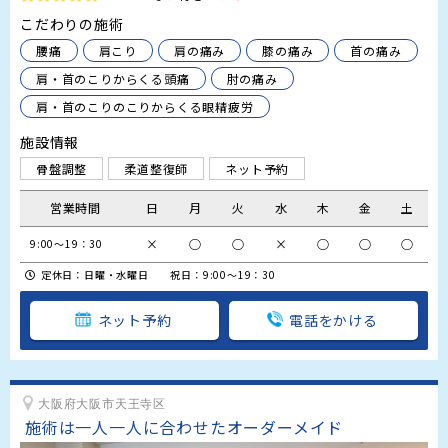
こだわりの施術
腰痛
肩こり
肩の痛み
膝の痛み
首の痛み
肩・首のこりからくる頭痛
肘の痛み
肩・首のこりのこりからくる眼精疲労
施設情報
骨盤調整
柔道整復師
ネット予約
営業時間
日
月
火
水
木
金
土
×
○
○
×
○
○
○
9:00～19：30
定休日：日曜・水曜日 祝日：9:00～19：30
ネット予約
電話をかける
大阪府大阪市天王寺区
施術は一人一人に合わせたオーダーメイド