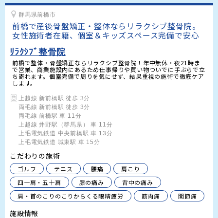
群馬県前橋市
前橋で産後骨盤矯正・整体ならリラクシブ整骨院。
女性施術者在籍、個室＆キッズスペース完備で安心
ﾘﾗｸｼﾌﾞ整骨院
前橋で整体・骨盤矯正ならリラクシブ整骨院！年中無休・夜21時ま
で営業、商業施設内にあるため仕事帰りや買い物ついでに手ぶらで立
ち寄れます。個室完備で周りを気にせず、結果重視の施術で徹底ケア
します。
上越線 新前橋駅 徒歩 3分

両毛線 新前橋駅 徒歩 3分

両毛線 前橋駅 車 11分

上越線 井野駅（群馬県） 車 11分

上毛電気鉄道 中央前橋駅 車 13分

上毛電気鉄道 城東駅 車 15分
こだわりの施術
ゴルフ
テニス
腰痛
肩こり
四十肩・五十肩
膝の痛み
背中の痛み
肩・首のこりのこりからくる眼精疲労
筋肉痛
関節痛
施設情報