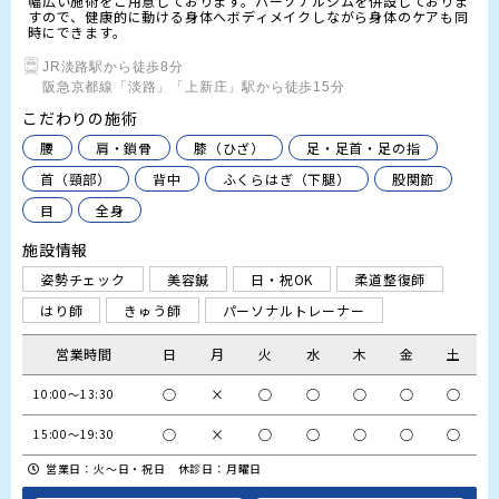
幅広い施術をご用意しております。パーソナルジムを併設しておりま
すので、健康的に動ける身体へボディメイクしながら身体のケアも同
時にできます。
JR淡路駅から徒歩8分

阪急京都線「淡路」「上新庄」駅から徒歩15分
こだわりの施術
腰
肩・鎖骨
膝（ひざ）
足・足首・足の指
首（頸部）
背中
ふくらはぎ（下腿）
股関節
目
全身
施設情報
姿勢チェック
美容鍼
日・祝OK
柔道整復師
はり師
きゅう師
パーソナルトレーナー
営業時間
日
月
火
水
木
金
土
○
×
○
○
○
○
○
10:00～13:30
○
×
○
○
○
○
○
15:00～19:30
営業日：火～日・祝日 休診日：月曜日