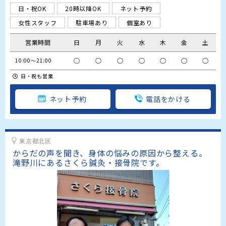
日・祝OK
20時以降OK
ネット予約
女性スタッフ
駐車場あり
個室あり
営業時間
日
月
火
水
木
金
土
○
○
○
○
○
○
○
10:00～21:00
日・祝も営業
ネット予約
電話をかける
東京都北区
からだの声を聞き、身体の悩みの原因から整える。

滝野川にあるさくら鍼灸・接骨院です。