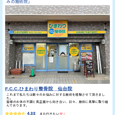
みの施術院」
F.C.C.ひまわり整骨院 仙台院
これまで私たちは数々のお悩みに対する施術を経験させて頂きまし
た。

皆様のお体の不調と真正面から向き合い、日々、施術に真摯に取り組
んでおります。
4.88
また行きたい
4