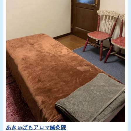
あきゅぱもアロマ鍼灸院