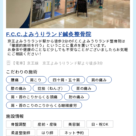
F.C.C.よみうりランド鍼灸整骨院
京王よみうりランド駅から徒歩3分のF.C.C.よみうりランド整骨院は
「徹底的施術を行う」ということに重点を置いています。

お身体や健康のことなど少しでも不安なことがございましたらお気軽
にご相談ください！
【電車】京王線　京王よみうりランド駅より徒歩3分
こだわりの施術
腰痛
肩こり
四十肩・五十肩
肩の痛み
膝の痛み
捻挫（ねんざ）
首の痛み
肩・首のこりからくる頭痛
肘の痛み
肩・首のこりのこりからくる眼精疲労
施設情報
骨盤調整
産前・産後
美容鍼
日・祝OK
柔道整復師
はり師
ネット予約