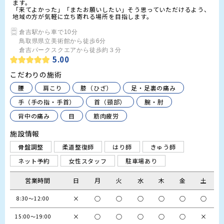
ます。

「来てよかった」「またお願いしたい」そう思っていただけるよう、
地域の方が気軽に立ち寄れる場所を目指します。
倉吉駅から車で10分

鳥取県県立美術館から徒歩6分

倉吉パークスクエアから徒歩約３分
5.00
こだわりの施術
腰
肩こり
膝（ひざ）
足・足裏の痛み
手（手の指・手首）
首（頸部）
腕・肘
背中の痛み
目
筋肉疲労
施設情報
骨盤調整
柔道整復師
はり師
きゅう師
ネット予約
女性スタッフ
駐車場あり
営業時間
日
月
火
水
木
金
土
×
○
○
○
○
○
○
 8:30〜12:00
×
○
○
○
○
○
×
15:00〜19:00