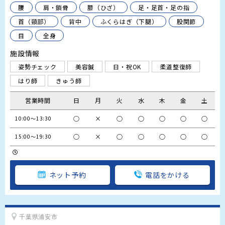
腰
肩・鎖骨
膝（ひざ）
足・足首・足の指
首（頸部）
背中
ふくらはぎ（下腿）
股関節
目
全身
施設情報
姿勢チェック
美容鍼
日・祝OK
柔道整復師
はり師
きゅう師
営業時間
日
月
火
水
木
金
土
○
×
○
○
○
○
○
10:00～13:30
○
×
○
○
○
○
○
15:00～19:30
ネット予約
電話をかける
千葉県浦安市