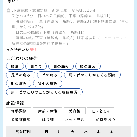
さい！
JR京葉線・武蔵野線「新浦安駅」から徒歩15分

又はバス5分「日の出公民館前」下車（路線名　系統11）

「海風の街」下車（路線名　系統3、系統23）地下鉄東西線「浦安
駅」からバス20分

「日の出公民館」下車（路線名　系統11）

「海風の街」下車（路線名　系統3）駐車場あり（ニューコースト
新浦安の駐車場を無料で使用可）
また行きたい
6
こだわりの施術
腰痛
肩こり
肩の痛み
膝の痛み
足首の痛み
首の痛み
肩・首のこりからくる頭痛
肘の痛み
背中の痛み
肩・首のこりのこりからくる眼精疲労
施設情報
骨盤調整
産前・産後
美容鍼
日・祝OK
柔道整復師
はり師
ネット予約
駐車場あり
営業時間
日
月
火
水
木
金
土