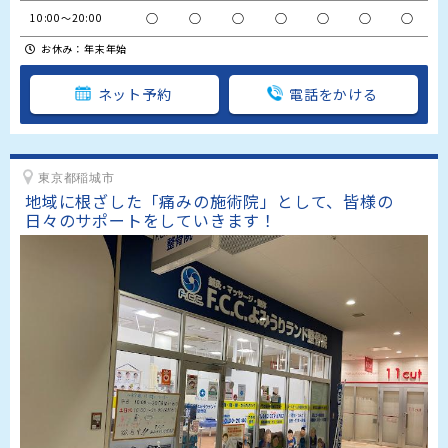
○
○
○
○
○
○
○
10:00～20:00
お休み：年末年始
ネット予約
電話をかける
東京都稲城市
地域に根ざした「痛みの施術院」として、皆様の
日々のサポートをしていきます！