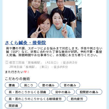
さくら鍼灸・接骨院
肩や腰の不調、スポーツによる悩みまで対応します。手技や刺さない
鍼（SSP）など、状態に合わせた丁寧な施術が好評。予約不要・着替
え完備。隙間時間やお仕事帰りに、お気軽にお立ち寄りください。
都営三田線「新板橋駅」（A1出口）：徒歩約3分

JR埼京線「板橋駅」（東口）：徒歩約6分
また行きたい
4
こだわりの施術
腰痛
肩こり
膝の痛み
首の痛み
肩・首のこりからくる頭痛
背中の痛み
股関節の痛み
肩・首のこりのこりからくる眼精疲労
筋肉疲労
関節痛