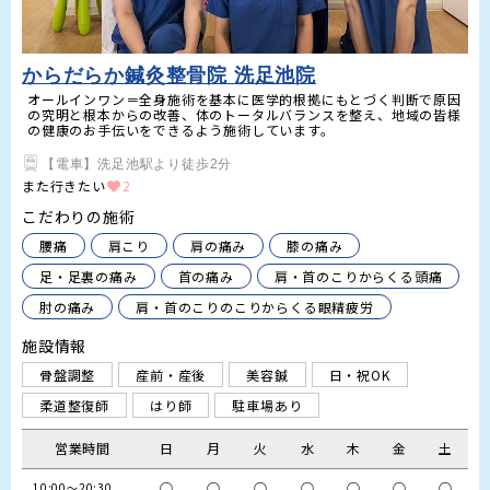
からだらか鍼灸整骨院 洗足池院
オールインワン＝全身施術を基本に医学的根拠にもとづく判断で原因
の究明と根本からの改善、体のトータルバランスを整え、地域の皆様
の健康のお手伝いをできるよう施術しています。
【電車】洗足池駅より徒歩2分
また行きたい
2
こだわりの施術
腰痛
肩こり
肩の痛み
膝の痛み
足・足裏の痛み
首の痛み
肩・首のこりからくる頭痛
肘の痛み
肩・首のこりのこりからくる眼精疲労
施設情報
骨盤調整
産前・産後
美容鍼
日・祝OK
柔道整復師
はり師
駐車場あり
営業時間
日
月
火
水
木
金
土
○
○
○
○
○
○
○
10:00～20:30