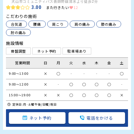
犬山市コミュニティバス善師野線清水より徒歩2分
3.00
また行きたい
12
こだわりの施術
合気道
腰痛
肩こり
肩の痛み
膝の痛み
肘の痛み
施設情報
骨盤調整
ネット予約
駐車場あり
営業時間
日
月
火
水
木
金
土
×
○
‐
‐
‐
‐
○
9:00〜13:00
×
‐
○
○
○
○
‐
9:00〜12:00
×
×
○
○
○
○
×
15:00〜19:00
定休日:月·土曜午後/日曜/祝日
ネット予約
電話をかける