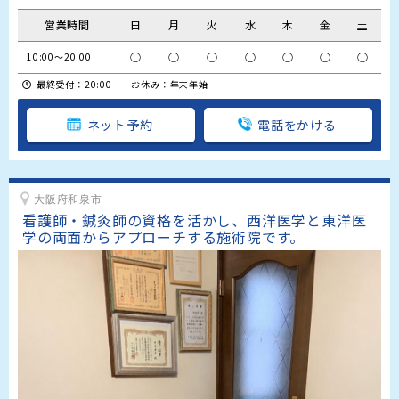
営業時間
日
月
火
水
木
金
土
○
○
○
○
○
○
○
10:00～20:00
最終受付：20:00 お休み：年末年始
ネット予約
電話をかける
大阪府和泉市
看護師・鍼灸師の資格を活かし、西洋医学と東洋医
学の両面からアプローチする施術院です。