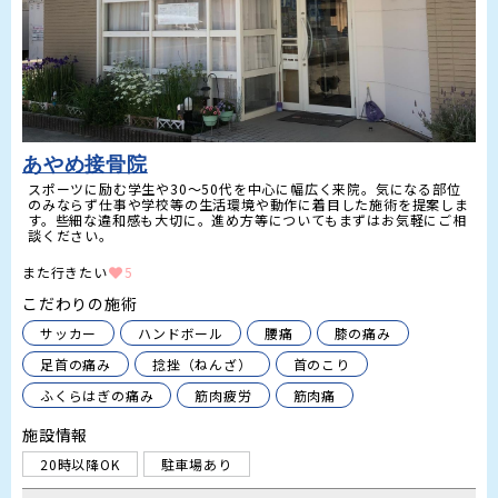
あやめ接骨院
スポーツに励む学生や30〜50代を中心に幅広く来院。気になる部位
のみならず仕事や学校等の生活環境や動作に着目した施術を提案しま
す。些細な違和感も大切に。進め方等についてもまずはお気軽にご相
談ください。
また行きたい
5
こだわりの施術
サッカー
ハンドボール
腰痛
膝の痛み
足首の痛み
捻挫（ねんざ）
首のこり
ふくらはぎの痛み
筋肉疲労
筋肉痛
施設情報
20時以降OK
駐車場あり