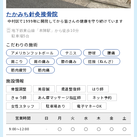
たかみち針灸接骨院
中村区で1999年に開院してから皆さんの健康を守り続けています
地下鉄東山線「本陣駅」から徒歩10分

駐車場5台
こだわりの施術
アメリカンフットボール
テニス
野球
腰痛
肩こり
肩の痛み
膝の痛み
捻挫（ねんざ）
筋肉疲労
筋肉痛
施設情報
骨盤調整
美容鍼
柔道整復師
はり師
きゅう師
あん摩マッサージ指圧師
ネット予約
女性スタッフ
駐車場あり
電子マネーOK
営業時間
日
月
火
水
木
金
土
‐
○
○
○
○
○
○
9:00～12:00