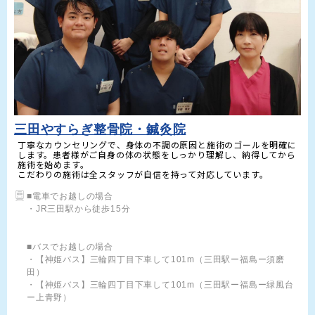
三田やすらぎ整骨院・鍼灸院
丁寧なカウンセリングで、身体の不調の原因と施術のゴールを明確に
します。患者様がご自身の体の状態をしっかり理解し、納得してから
施術を始めます。

こだわりの施術は全スタッフが自信を持って対応しています。
■電車でお越しの場合

・JR三田駅から徒歩15分

■バスでお越しの場合

・【神姫バス】三輪四丁目下車して101m（三田駅ー福島ー須磨
田）

・【神姫バス】三輪四丁目下車して101m（三田駅ー福島ー緑風台
ー上青野）
