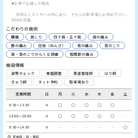
■お車でお越しの場合

・当院はミスミモール内にあり、そちらの駐車場にお停め下さい。
600台完備。
こだわりの施術
腰痛
肩こり
四十肩・五十肩
肩の痛み
膝の痛み
捻挫（ねんざ）
首の痛み
首のこり
肩・首のこりからくる頭痛
股関節の痛み
施設情報
姿勢チェック
骨盤調整
柔道整復師
はり師
きゅう師
ネット予約
駐車場あり
営業時間
日
月
火
水
木
金
土
×
○
○
○
○
○
‐
9:30～13:30
×
○
○
○
○
○
‐
16:00～20:00
×
‐
‐
‐
‐
‐
○
9:30～14:30
定休日：日・祝日