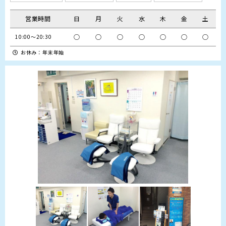
営業時間
日
月
火
水
木
金
土
○
○
○
○
○
○
○
10:00～20:30
お休み：年末年始