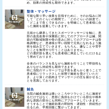
め、効果の持続性も期待できます。
整体・マッサージ
可能な限り早い改善を目指すために、そのお悩みに対
して「どのぐらいの期間で」「どのぐらいの頻度で」
「どこまで良くできるのか」を明確にして患者様に合
った施術を提案していきます。

元祖から継承してきたスポーツマッサージを軸に、患
部の血流改善や深層筋に対してのアプローチは鍼、関
節の可動域制限や骨の歪みに対してのアプローチは骨
格調整など、患者様が早い段階で元気になれるよう施
術を組み立てていきます。もちろん、嫌なことや苦手
なことを無理やり行うことはありません。

どの選択肢を選んでも患者様に満足していただけるよ
う努めております。

全体のバランスを見ながら施術を行うことで即効性も
ありながら持続性も期待できます。

特に当院のマッサージでは手首を柔らかく使うことで
患者様にリラックスした状態で施術を受けていただ
き、より深くの筋肉までマッサージの圧を届かせるこ
とを意識しております。
鍼灸
当院の鍼灸施術は痛いところやツラいところに施術す
るだけではなく、患部に負担をかけている部位や根本
的な原因の部分にも同時にアプローチしていきます。
そうすることで施術効果の即効性・遅効性・持続性が
出るため、早期回復に繋がってきます。
