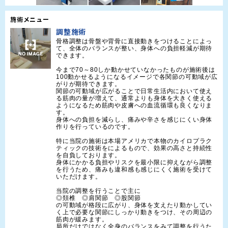
施術メニュー
調整施術
骨格調整は骨盤や背骨に直接動きをつけることによっ
て、全体のバランスが整い、身体への負担軽減が期待
できます。

今まで70～80しか動かせていなかったものが施術後は
100動かせるようになるイメージで各関節の可動域が広
がりが期待できます。

関節の可動域が広がることで日常生活内において使え
る筋肉の量が増えて、通常よりも身体を大きく使える
ようになるため筋肉や皮膚への血流循環も良くなりま
す。

身体への負担を減らし、痛みや辛さを感じにくい身体
作りを行っているのです。

特に当院の施術は本場アメリカで本物のカイロプラク
ティックの技術をによるもので、効果の高さと持続性
を自負しております。

身体にかかる負担やリスクを最小限に抑えながら調整
を行うため、痛みも違和感も感じにくく施術を受けて
いただけます。

当院の調整を行うことで主に

◎頚椎　◎肩関節　◎股関節

の可動域が格段に広がり、身体を支えたり動かしてい
く上で必要な関節にしっかり動きをつけ、その周辺の
筋肉が緩みます。

局所だけではなく全身のバランスをみて調整を行うた