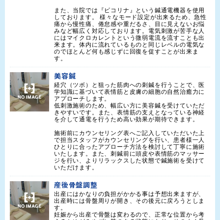
また、当院では『ピコリナ』という鍼通電機器を使用
しております。 様々なモード設定が出来るため、急性
痛から慢性痛、倦怠感や重だるさ、目に見えないお悩
みなど幅広く対応しております。電気刺激が苦手な人
にはマイクロカレントという微弱電流を流すことも出
来ます。体内に流れているものと同じレベルの電気な
のでほとんど何も感じずに回復を促すことが出来ま
す。
美容鍼
経穴（ツボ）と狙った筋肉への刺鍼を行うことで、医
学知識に基づいて表情筋と皮膚の細胞の自然治癒力に
アプローチします。

低刺激施術のため、幅広い方に美容鍼を受けていただ
きやすいです。また、表情筋の支えとなっている神経
を介して通電を行うため高い効果が期待できます。

施術前にカウンセリング表へご記入していただいた上
で担当スタッフがカウンセリングを行い、患者様一人
ひとりに合ったアプローチ方法を検討して丁寧に施術
いたします。また、刺鍼前に頭皮や表情筋のマッサー
ジを行い、よりリラックスした状態で鍼施術を受けて
いただけます。
産後骨盤調整
出産にはかなりの負担がかかる事は予想出来ますが、
出産時には骨盤周りが開き、その後元に戻ろうとしま
す。

妊娠から出産で骨盤は変わるので、正常な位置から考