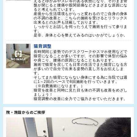
えるとゆがみやズレ等のある状態になり、そのまま骨
盤が閉じると腰痛や股関節痛などさまざまな原因にな
ると考えられています。

産後から生活環境もがらっと変わるのでご自身の身体
の不調の改善と、こちらの施術を受けるとリラックス
出来るとのお声も頂戴しております。

しっかりとお話しを伺ったうえで施術を行って参りま
す。

是非、身体と心を整えてみるのはいかがでしょうか。
猫背調整
長時間同じ姿勢でのデスクワークやスマホ使用などで
猫背になることが多いですが、その影響で体型の悩み
や肩こり、腰痛の原因になることもあります。

施術で猫背を戻しても日常の生活でまた猫背になる方
が多いので自分で出来る姿勢の直し方をお伝えしま
す。

そしてまた猫背にならない身体にする為に当院では週
に1～2回のペースで8回施術を行っていきます。

（※自費施術になります。）

猫背を改善と同時に見た目も体の不調も改善をめざし
ましょう！

猫背調整の改善に全力でご協力させていただきます。
院・施設からのご挨拶