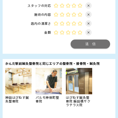
スタッフの対応
×
施術の内容
×
店内の清潔さ
×
金額
×
かんだ駅前鍼灸整骨院と同じエリアの整骨院・接骨院・鍼灸院
神田はぴねす鍼
パルモ神保町整
はぴねす鍼灸整
灸整骨院
骨院
骨院 飯田橋サク
ラテラス院