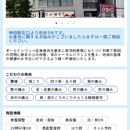
神田駅北口より徒歩3分です。

お身体に関するお悩みがございましたらまずは一度ご相談
ください。
オールインワン＝全身施術を基本に医学的根拠にもとづく判断で原因
の究明と根本からの改善、体のトータルバランスを整え、地域の皆様
の健康のお手伝いができるよう精一杯施術いたします。
こだわりの施術
腰痛
肩こり
四十肩・五十肩
肩の痛み
膝の痛み
足・足裏の痛み
首の痛み
肘の痛み
背中の痛み
肩・首のこりのこりからくる眼精疲労
施設情報
骨盤調整
産前・産後
美容鍼
日・祝OK
20時以降OK
柔道整復師
はり師
ネット予約