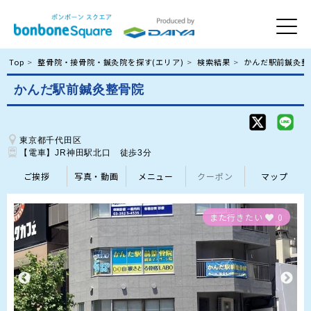
Top
整骨院・接骨院・鍼灸院を探す(エリア)
検索結果
かんだ駅前鍼灸整
かんだ駅前鍼灸整骨院
東京都千代田区
【電車】JR神田駅北口　徒歩3分
ご挨拶
写真・動画
メニュー
クーポン
マップ
また行きたい
0