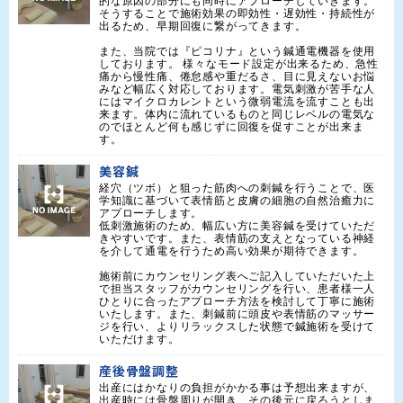
的な原因の部分にも同時にアプローチしていきます。
そうすることで施術効果の即効性・遅効性・持続性が
出るため、早期回復に繋がってきます。

また、当院では『ピコリナ』という鍼通電機器を使用
しております。 様々なモード設定が出来るため、急性
痛から慢性痛、倦怠感や重だるさ、目に見えないお悩
みなど幅広く対応しております。電気刺激が苦手な人
にはマイクロカレントという微弱電流を流すことも出
来ます。体内に流れているものと同じレベルの電気な
のでほとんど何も感じずに回復を促すことが出来ま
す。
美容鍼
経穴（ツボ）と狙った筋肉への刺鍼を行うことで、医
学知識に基づいて表情筋と皮膚の細胞の自然治癒力に
アプローチします。

低刺激施術のため、幅広い方に美容鍼を受けていただ
きやすいです。また、表情筋の支えとなっている神経
を介して通電を行うため高い効果が期待できます。

施術前にカウンセリング表へご記入していただいた上
で担当スタッフがカウンセリングを行い、患者様一人
ひとりに合ったアプローチ方法を検討して丁寧に施術
いたします。また、刺鍼前に頭皮や表情筋のマッサー
ジを行い、よりリラックスした状態で鍼施術を受けて
いただけます。
産後骨盤調整
出産にはかなりの負担がかかる事は予想出来ますが、
出産時には骨盤周りが開き、その後元に戻ろうとしま