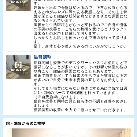
す。

妊娠から出産で骨盤は変わるので、正常な位置から考
えるとゆがみやズレ等のある状態になり、そのまま骨
盤が閉じると腰痛や股関節痛などさまざまな原因にな
ると考えられています。

産後から生活環境もがらっと変わるのでご自身の身体
の不調の改善と、こちらの施術を受けるとリラックス
出来るとのお声も頂戴しております。

しっかりとお話しを伺ったうえで施術を行って参りま
す。

是非、身体と心を整えてみるのはいかがでしょうか。
猫背調整
長時間同じ姿勢でのデスクワークやスマホ使用などで
猫背になることが多いですが、その影響で体型の悩み
や肩こり、腰痛の原因になることもあります。

施術で猫背を戻しても日常の生活でまた猫背になる方
が多いので自分で出来る姿勢の直し方をお伝えしま
す。

そしてまた猫背にならない身体にする為に当院では週
に1～2回のペースで8回施術を行っていきます。

（※自費施術になります。）

猫背を改善と同時に見た目も体の不調も改善をめざし
ましょう！

猫背調整の改善に全力でご協力させていただきます。
院・施設からのご挨拶