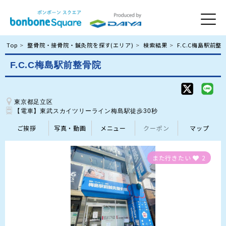
Top
整骨院・接骨院・鍼灸院を探す(エリア)
検索結果
F.C.C梅島駅前整
F.C.C梅島駅前整骨院
東京都足立区
【電車】東武スカイツリーライン梅島駅徒歩30秒
ご挨拶
写真・動画
メニュー
クーポン
マップ
また行きたい
2