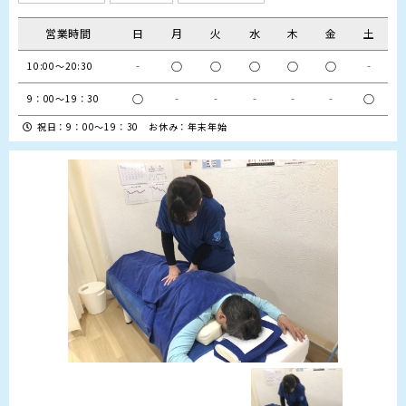
営業時間
日
月
火
水
木
金
土
‐
○
○
○
○
○
‐
10:00～20:30
○
‐
‐
‐
‐
‐
○
9：00～19：30
祝日：9：00～19：30 お休み：年末年始