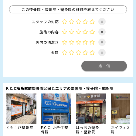
この整骨院・接骨院・鍼灸院の評価を教えてください
スタッフの対応
×
施術の内容
×
店内の清潔さ
×
金額
×
F.C.C梅島駅前整骨院と同じエリアの整骨院・接骨院・鍼灸院
ともしび整骨院
F.C.C. 北千住整
はっちの鍼灸
ネイヴィス整
骨院
院・整骨院
院