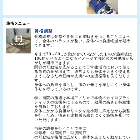
施術メニュー
骨格調整
骨格調整は骨盤や背骨に直接動きをつけることによっ
て、全体のバランスが整い、身体への負担軽減が期待
できます。

今まで70～80しか動かせていなかったものが施術後は
100動かせるようになるイメージで各関節の可動域が広
がりが期待できます。

関節の可動域が広がることで日常生活内において使え
る筋肉の量が増えて、通常よりも身体を大きく使える
ようになるため筋肉や皮膚への血流循環も良くなりま
す。

身体への負担を減らし、痛みや辛さを感じにくい身体
作りを行っているのです。

特に当院の施術は本場アメリカで本物のカイロプラク
ティックの技術をによるもので、効果の高さと持続性
を自負しております。

身体にかかる負担やリスクを最小限に抑えながら調整
を行うため、痛みも違和感も感じにくく施術を受けて
いただけます。

当院の調整を行うことで主に

◎頚椎　◎肩関節　◎股関節

の可動域が格段に広がり、身体を支えたり動かしてい