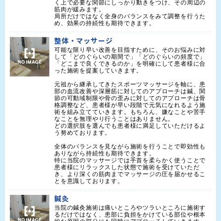
く上で必要な関節にしっかり動きをつけ、その周辺の
筋肉が緩みます。

局所だけではなく全身のバランスをみて調整を行うた
め、効果の持続性も期待できます。
整体・マッサージ
可能な限り早い改善を目指すために、そのお悩みに対
して「どのぐらいの期間で」「どのぐらいの頻度で」
「どこまで良くできるのか」を明確にして患者様に合
った施術を提案していきます。

元祖から継承してきたスポーツマッサージを軸に、患
部の血流改善や深層筋に対してのアプローチは鍼、関
節の可動域制限や骨の歪みに対してのアプローチは骨
格調整など、患者様が早い段階で元気になれるよう施
術を組み立てていきます。もちろん、嫌なことや苦手
なことを無理やり行うことはありません。

どの選択肢を選んでも患者様に満足していただけるよ
う努めております。

全体のバランスを見ながら施術を行うことで即効性も
ありながら持続性も期待できます。

特に当院のマッサージでは手首を柔らかく使うことで
患者様にリラックスした状態で施術を受けていただ
き、より深くの筋肉までマッサージの圧を届かせるこ
とを意識しております。
鍼灸
当院の鍼灸施術は痛いところやツラいところに施術す
るだけではなく、患部に負担をかけている部位や根本