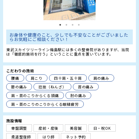
お身体や健康のこと、少しでも不安なことがございました
らお気軽にご相談ください！
東武スカイツリーライン梅島駅には多くの整骨院がありますが、当院
は「徹底的施術を行う」ということに重点を置いています。
こだわりの施術
腰痛
肩こり
四十肩・五十肩
肩の痛み
膝の痛み
捻挫（ねんざ）
首の痛み
肩・首のこりからくる頭痛
肘の痛み
肩・首のこりのこりからくる眼精疲労
施設情報
骨盤調整
産前・産後
美容鍼
日・祝OK
柔道整復師
はり師
ネット予約