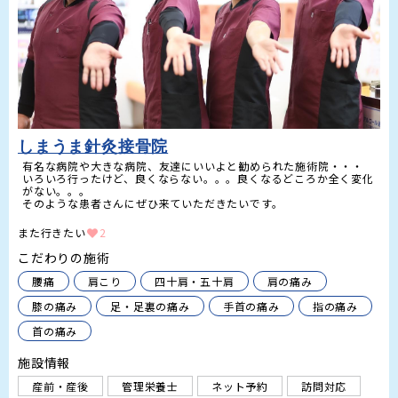
しまうま針灸接骨院
有名な病院や大きな病院、友達にいいよと勧められた施術院・・・

いろいろ行ったけど、良くならない。。。良くなるどころか全く変化
がない。。。

そのような患者さんにぜひ来ていただきたいです。
また行きたい
2
こだわりの施術
腰痛
肩こり
四十肩・五十肩
肩の痛み
膝の痛み
足・足裏の痛み
手首の痛み
指の痛み
首の痛み
施設情報
産前・産後
管理栄養士
ネット予約
訪問対応