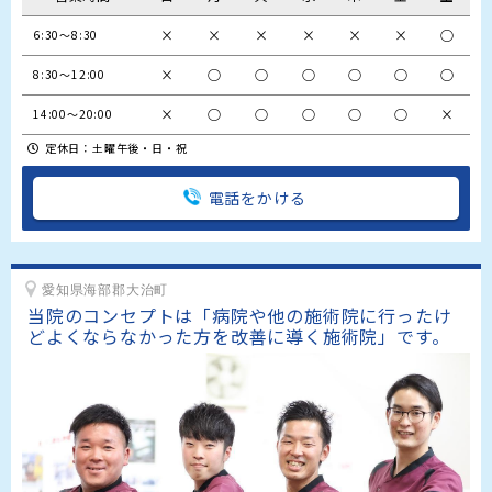
×
×
×
×
×
×
○
6:30～8:30
×
○
○
○
○
○
○
8:30～12:00
×
○
○
○
○
○
×
14:00～20:00
定休日：土曜午後・日・祝
電話をかける
愛知県海部郡大治町
当院のコンセプトは「病院や他の施術院に行ったけ
どよくならなかった方を改善に導く施術院」です。