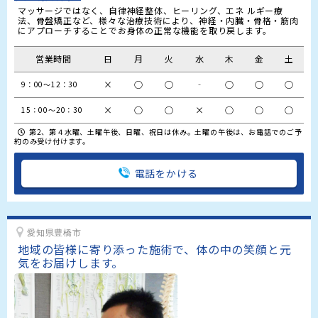
マッサージではなく、自律神経整体、ヒーリング、エネ ルギー療
法、骨盤矯正など、様々な治療技術により、神経・内臓・骨格・筋肉
にアプローチすることでお身体の正常な機能を取り戻します。
営業時間
日
月
火
水
木
金
土
×
○
○
‐
○
○
○
9：00～12：30
×
○
○
×
○
○
○
15：00～20：30
第2、第４水曜、土曜午後、日曜、祝日は休み。土曜の午後は、お電話でのご予
約のみ受け付けます。
電話をかける
愛知県豊橋市
地域の皆様に寄り添った施術で、体の中の笑顔と元
気をお届けします。