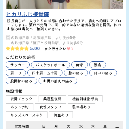
ヒカリふじ接骨院
院長自らが一人ひとりの状態に合わせた手技で、筋肉へ的確にアプロ
ーチします。瀬戸市元町で、画一的ではない適切な施術を提供。体の
お悩みは当院へご相談ください。
名鉄瀬戸線「尾張瀬戸駅」より徒歩5分

名鉄瀬戸線「瀬戸市役所前駅」より徒歩9分
5.00
また行きたい
3
こだわりの施術
サッカー
バスケットボール
野球
腰痛
肩こり
四十肩・五十肩
膝の痛み
背中の痛み
股関節の痛み
お尻の筋肉の痛み
施設情報
姿勢チェック
柔道整復師
機能訓練指導員
ネット予約
女性スタッフ
駐車場あり
キッズスペースあり
個室あり
営業時間
日
月
火
水
木
金
土