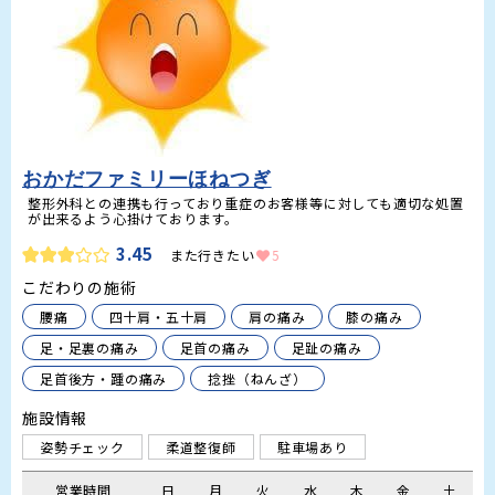
おかだファミリーほねつぎ
整形外科との連携も行っており重症のお客様等に対しても適切な処置
が出来るよう心掛けております。
3.45
また行きたい
5
こだわりの施術
腰痛
四十肩・五十肩
肩の痛み
膝の痛み
足・足裏の痛み
足首の痛み
足趾の痛み
足首後方・踵の痛み
捻挫（ねんざ）
施設情報
姿勢チェック
柔道整復師
駐車場あり
営業時間
日
月
火
水
木
金
土