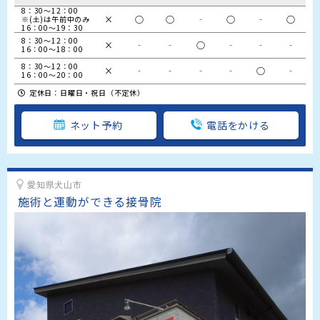
8：30～12：00　

×
○
○
‐
○
‐
○
※(土)は午前中のみ

16：00～19：30
8：30～12：00

×
‐
‐
○
‐
‐
‐
16：00～18：00
8：30～12：00

×
‐
‐
‐
‐
○
‐
16：00～20：00
定休日：日曜日・祝日（不定休）
ネット予約
電話をかける
愛知県犬山市
施術と運動ができる接骨院