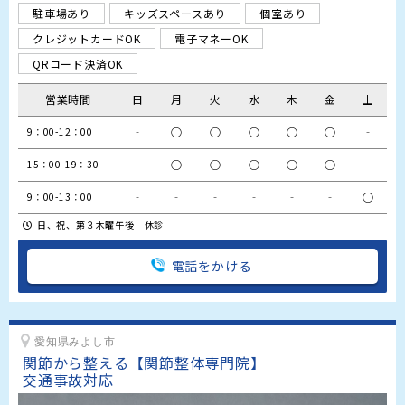
駐車場あり
キッズスペースあり
個室あり
クレジットカードOK
電子マネーOK
QRコード決済OK
営業時間
日
月
火
水
木
金
土
‐
○
○
○
○
○
‐
9：00-12：00
‐
○
○
○
○
○
‐
15：00-19：30
‐
‐
‐
‐
‐
‐
○
9：00-13：00
日、祝、第３木曜午後 休診
電話をかける
愛知県みよし市
関節から整える【関節整体専門院】

交通事故対応