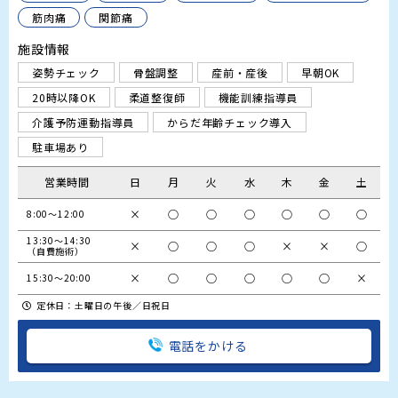
筋肉痛
関節痛
施設情報
姿勢チェック
骨盤調整
産前・産後
早朝OK
20時以降OK
柔道整復師
機能訓練指導員
介護予防運動指導員
からだ年齢チェック導入
駐車場あり
営業時間
日
月
火
水
木
金
土
×
○
○
○
○
○
○
8:00～12:00
13:30～14:30

×
○
○
○
×
×
○
（自費施術）
×
○
○
○
○
○
×
15:30～20:00
定休日：土曜日の午後／日祝日
電話をかける