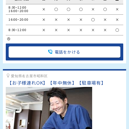
8:30~12:00

×
○
○
○
×
○
×
16:00~20:00
×
×
×
×
○
×
×
16:00~20:00
×
×
×
×
×
×
○
8:30~12:00
電話をかける
愛知県名古屋市昭和区
【お子様連れOK】【年中無休】【駐車場有】