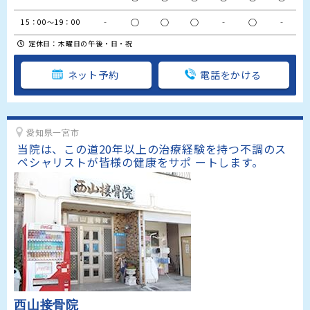
‐
○
○
○
‐
○
‐
15：00～19：00
定休日：木曜日の午後・日・祝
ネット予約
電話をかける
愛知県一宮市
当院は、この道20年以上の治療経験を持つ不調のス
ペシャリストが皆様の健康をサポ ートします。
西山接骨院