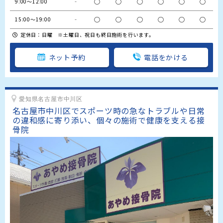
‐
○
○
○
○
○
○
9:00～12:00
‐
○
○
○
○
○
○
15:00～19:00
定休日：日曜 ※土曜日、祝日も終日施術を行います。
ネット予約
電話をかける
愛知県名古屋市中川区
名古屋市中川区でスポーツ時の急なトラブルや日常
の違和感に寄り添い、個々の施術で健康を支える接
骨院 