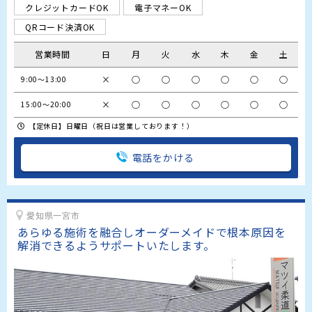
クレジットカードOK
電子マネーOK
QRコード決済OK
営業時間
日
月
火
水
木
金
土
×
○
○
○
○
○
○
9:00～13:00
×
○
○
○
○
○
○
15:00～20:00
【定休日】日曜日（祝日は営業しております！）
電話をかける
愛知県一宮市
あらゆる施術を融合しオーダーメイドで根本原因を
解消できるようサポートいたします。