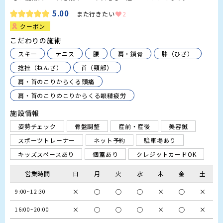
5.00
また行きたい
2
クーポン
こだわりの施術
スキー
テニス
腰
肩・鎖骨
膝（ひざ）
捻挫（ねんざ）
首（頸部）
肩・首のこりからくる頭痛
肩・首のこりのこりからくる眼精疲労
施設情報
姿勢チェック
骨盤調整
産前・産後
美容鍼
スポーツトレーナー
ネット予約
駐車場あり
キッズスペースあり
個室あり
クレジットカードOK
営業時間
日
月
火
水
木
金
土
×
○
○
○
×
○
×
9:00~12:30
×
○
○
○
×
○
×
16:00~20:00