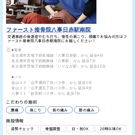
ファースト接骨院八事日赤駅南院
交通事故の後遺症やむち打ち、慢性の肩こり、頭痛でお悩みの方はフ
ァースト接骨院八事日赤駅南院にお越しください！
■電車

名古屋市営地下鉄名城線「八事日赤駅」から 徒歩4分

名古屋市営地下鉄鶴舞線「八事駅」から 徒歩7分

名古屋市営地下鉄鶴舞線「いりなか駅」から 徒歩12分

■バス

金山１２「山手通四丁目バス停」から 徒歩1分

金山１２「山手通五丁目バス停」から 徒歩4分

八事１１「妙見町バス停」から 徒歩7分
こだわりの施術
腰痛
肩こり
肩の痛み
膝の痛み
施設情報
姿勢チェック
骨盤調整
日・祝OK
20時以降OK