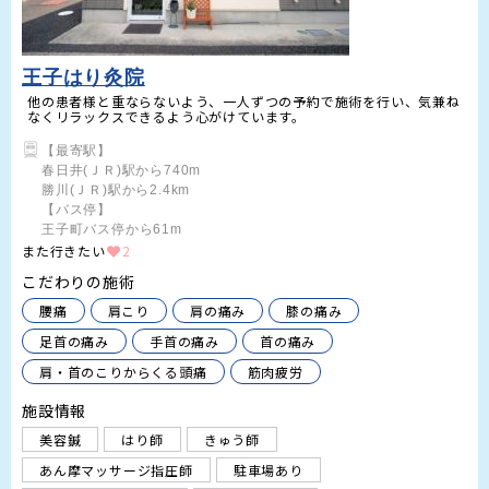
王子はり灸院
他の患者様と重ならないよう、一人ずつの予約で施術を行い、気兼ね
なくリラックスできるよう心がけています。
【最寄駅】

春日井(ＪＲ)駅から740m

勝川(ＪＲ)駅から2.4km

【バス停】

王子町バス停から61m
また行きたい
2
こだわりの施術
腰痛
肩こり
肩の痛み
膝の痛み
足首の痛み
手首の痛み
首の痛み
肩・首のこりからくる頭痛
筋肉疲労
施設情報
美容鍼
はり師
きゅう師
あん摩マッサージ指圧師
駐車場あり