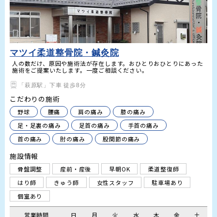
マツイ柔道整骨院・鍼灸院
人の数だけ、原因や施術法が存在します。おひとりおひとりにあった
施術をご提案いたします。一度ご相談ください。
「萩原駅」下車 徒歩8分
こだわりの施術
野球
腰痛
肩の痛み
膝の痛み
足・足裏の痛み
足首の痛み
手首の痛み
首の痛み
肘の痛み
股関節の痛み
施設情報
骨盤調整
産前・産後
早朝OK
柔道整復師
はり師
きゅう師
女性スタッフ
駐車場あり
個室あり
営業時間
日
月
火
水
木
金
土