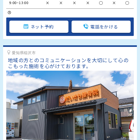
×
×
×
×
○
×
○
9:00~13:00
ネット予約
電話をかける
愛知県稲沢市
地域の方とのコミュニケーションを大切にして心の
こもった施術を心がけております。