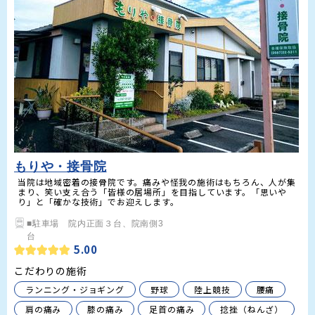
もりや・接骨院
当院は地域密着の接骨院です。痛みや怪我の施術はもちろん、人が集
まり、笑い支え合う「皆様の居場所」を目指しています。「思いや
り」と「確かな技術」でお迎えします。
■駐車場　院内正面３台、院南側3

台
5.00
こだわりの施術
ランニング・ジョギング
野球
陸上競技
腰痛
肩の痛み
膝の痛み
足首の痛み
捻挫（ねんざ）