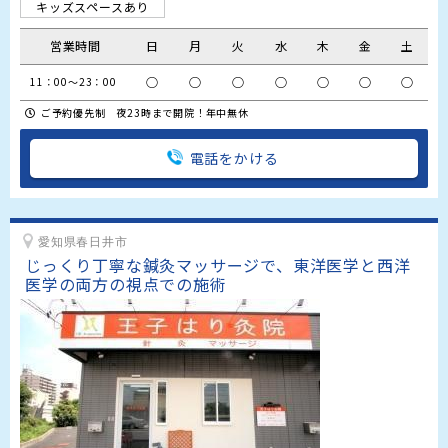
キッズスペースあり
営業時間
日
月
火
水
木
金
土
○
○
○
○
○
○
○
11：00～23：00
ご予約優先制 夜23時まで開院！年中無休
電話をかける
愛知県春日井市
じっくり丁寧な鍼灸マッサージで、東洋医学と西洋
医学の両方の視点での施術