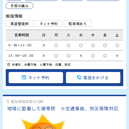
手首の痛み
施設情報
柔道整復師
ネット予約
駐車場あり
営業時間
日
月
火
水
木
金
土
×
○
○
○
○
○
○
9：00～12：00
×
○
○
×
○
○
×
15：00～20：00
休業日：水曜午後、土曜午後、日曜、祝日
ネット予約
電話をかける
愛知県海部郡大治町
地域に密着した接骨院　※交通事故、労災保険対応