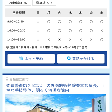
20時以降OK
駐車場あり
営業時間
日
月
火
水
木
金
土
×
○
○
○
○
○
○
9:00〜12:30
×
○
○
○
○
○
×
16:00〜20:30
×
×
×
×
×
×
○
14:00〜16:00
定休日：日曜日・祝日 ※土曜日の午後は14時～16時まで営業
ネット予約
電話をかける
愛知県江南市
柔道整復師２5年以上の外傷施術経験豊富な院長、丁
寧な手技整体、明るく清潔な院内