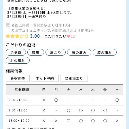
身体と向き合うことをはじめませんか?

【夏季休業のお知らせ】

8月13日(水)～8月16日(土)休業します。

8月18日(月)～通常通り
名鉄広見線・善師野駅より徒歩10分

犬山市コミュニティバス善師野線清水より徒歩2分
3.00
また行きたい
12
こだわりの施術
合気道
腰痛
肩こり
肩の痛み
膝の痛み
肘の痛み
施設情報
骨盤調整
ネット予約
駐車場あり
営業時間
日
月
火
水
木
金
土
×
○
‐
‐
‐
‐
○
9:00〜13:00
×
‐
○
○
○
○
‐
9:00〜12:00
×
×
○
○
○
○
×
15:00〜19:00