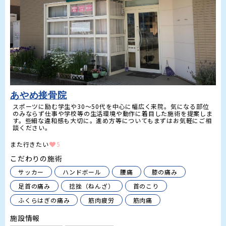
あやめ接骨院
スポーツに励む学生や30〜50代を中心に幅広く来院。気になる部位
のみならず仕事や学校等の生活環境や動作に着目した施術を提案しま
す。些細な違和感も大切に。進め方等についてもまずはお気軽にご相
談ください。
また行きたい
5
こだわりの施術
サッカー
ハンドボール
腰痛
膝の痛み
足首の痛み
捻挫（ねんざ）
首のこり
ふくらはぎの痛み
筋肉疲労
筋肉痛
施設情報