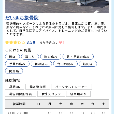
だいきち接骨院
交通事故やスポーツによる身体のトラブル、日常生活の首、肩、腰、
膝など痛みなど、それぞれの原因に対して施術します。また、専門家
として、日常生活でのアドバイス、トレーニングのご提案もさせてい
ただきます。
3.50
また行きたい
5
こだわりの施術
腰痛
肩こり
膝の痛み
足・足裏の痛み
手首の痛み
首の痛み
背中の痛み
筋肉痛
関節痛
施設情報
早朝OK
柔道整復師
パーソナルトレーナー
機能訓練指導員
女性スタッフ
駐車場あり
営業時間
日
月
火
水
木
金
土
‐
○
○
○
○
○
○
9：00～12：00