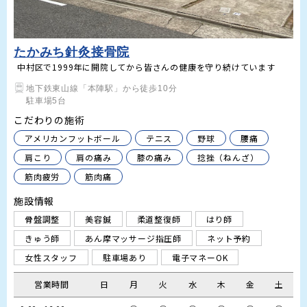
たかみち針灸接骨院
中村区で1999年に開院してから皆さんの健康を守り続けています
地下鉄東山線「本陣駅」から徒歩10分

駐車場5台
こだわりの施術
アメリカンフットボール
テニス
野球
腰痛
肩こり
肩の痛み
膝の痛み
捻挫（ねんざ）
筋肉疲労
筋肉痛
施設情報
骨盤調整
美容鍼
柔道整復師
はり師
きゅう師
あん摩マッサージ指圧師
ネット予約
女性スタッフ
駐車場あり
電子マネーOK
営業時間
日
月
火
水
木
金
土