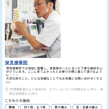
深見接骨院
深見接骨院では地域に密着し、患者様お一人に合った丁寧な施術を心
がけています。ここに来てよかったとお帰りの際に喜んで頂けるよう
に・・・

大切な体のこと。どんな些細なことでもお気軽にお問い合わせくださ
い。
JR豊橋駅西口より徒歩5分、セブンイレブンの交差点から20ｍ、成
田記念病院から30ｍ
こだわりの施術
腰痛
四十肩・五十肩
膝の痛み
足・足裏の痛み