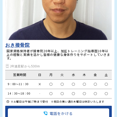
おき接骨院
国家資格保持者が接骨院20年以上、加圧トレーニング指導歴10年以
上の経験と実績を活かし皆様の健康な身体作りをサポートしていきま
JR速星駅から530m
営業時間
日
月
火
水
木
金
土
×
○
○
○
○
○
○
9：00～11：30
‐
○
○
○
○
○
○
14：30～18：00
※土曜日は午後17時まで受付 ※祝日の無い週の木曜日は休診いたします
電話をかける