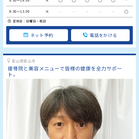
×
○
○
○
○
○
‐
9:30～19:30
×
‐
‐
‐
‐
‐
○
9:30～13:30
定休日：日曜日・祝日
ネット予約
電話をかける
富山県富山市
接骨院と美容メニューで皆様の健康を全力サポー