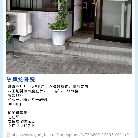
笠尾接骨院
組織間リリース®️を用いた骨盤矯正、骨盤底筋

帝王切開御の腹筋ケアー、ぽっこりお腹、

相談無料

相談➡見積もり➡施術

3000円～

従業員募集

助産師

女性理学療法士

女性セラピスト
https://www.google.com/maps/place/%E3%80%92935-0011+%