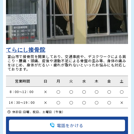
てらにし接骨院
富山市で接骨院を開業しており、交通事故や、デスクワークによる肩
こり・腰痛・頭痛、産後や運動不足による骨盤の歪み等、身体の痛み
をはじめ、身体がだるい・疲れが取れないといったお悩みにも対応し
ております。
営業時間
日
月
火
水
木
金
土
×
○
○
○
○
○
○
 8：00～12：00
×
○
○
○
○
○
×
14：30～19：00
休診日:日曜、祝日、土曜日（午後）
電話をかける