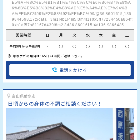
E5%AF%8C%E5%B1%B1%E7%9C%8C%E6%B0%B7%E8%A
6%8B%E5%B8%82%E4%B8%AD%E5%A4%AE%E7%94%B
A%EF%BC%99%E2%88%92%EF%BC%99/@36.8601615,136.
9844598,17z/data=!3m1!4b1!4m5!3m4!1s0x5ff77234456a864f:
0xb1df57b81167d439!8m2!3d36.8601615!4d136.9866485
営業時間
日
月
火
水
木
金
土
‐
○
○
○
○
○
○
午前9時から午後8時
急なケガの場合は365日24時間ご連絡下さい。
電話をかける
富山県射水市
日頃からの身体の不調ご相談ください！