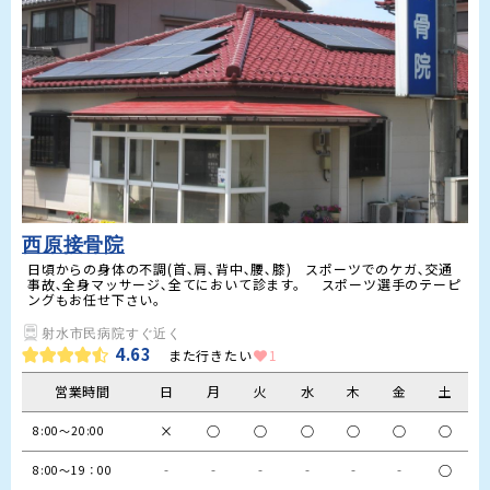
西原接骨院
日頃からの身体の不調(首､肩､背中､腰､膝)　スポーツでのケガ､交通
事故､全身マッサージ､全てにおいて診ます。　スポーツ選手のテーピ
ングもお任せ下さい。
射水市民病院すぐ近く
4.63
また行きたい
1
営業時間
日
月
火
水
木
金
土
×
○
○
○
○
○
○
8:00～20:00　
‐
‐
‐
‐
‐
‐
○
8:00～19：00