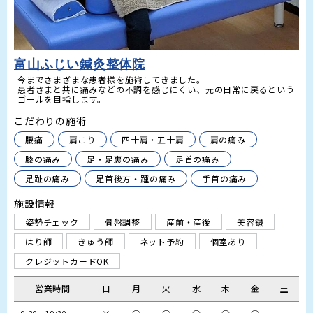
富山ふじい鍼灸整体院
今までさまざまな患者様を施術してきました。

患者さまと共に痛みなどの不調を感じにくい、元の日常に戻るという
こだわりの施術
腰痛
肩こり
四十肩・五十肩
肩の痛み
膝の痛み
足・足裏の痛み
足首の痛み
足趾の痛み
足首後方・踵の痛み
手首の痛み
施設情報
姿勢チェック
骨盤調整
産前・産後
美容鍼
はり師
きゅう師
ネット予約
個室あり
クレジットカードOK
営業時間
日
月
火
水
木
金
土