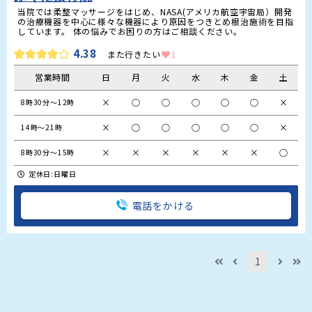
当院では柔整マッサージをはじめ、NASA(アメリカ航空宇宙局）開発
の治療機器を中心に様々な機器により原因をつきとめ根治施術を目指
しています。 体の悩みでお困りの方はご相談ください。
4.38
また行きたい
1
営業時間
日
月
火
水
木
金
土
×
○
○
○
○
○
×
8時30分～12時
×
○
○
○
○
○
×
14時～21時
×
×
×
×
×
×
○
8時30分～15時
定休日:日曜日
電話をかける
1