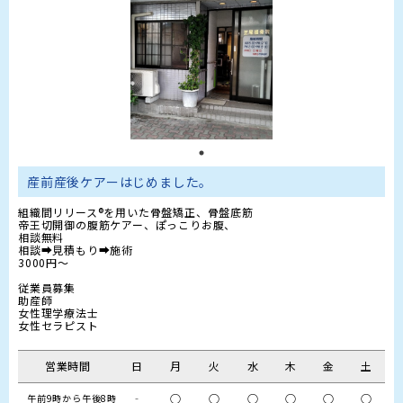
産前産後ケアーはじめました。
組織間リリース®️を用いた骨盤矯正、骨盤底筋

帝王切開御の腹筋ケアー、ぽっこりお腹、

相談無料

相談➡見積もり➡施術

3000円～

従業員募集

助産師

女性理学療法士

女性セラピスト
営業時間
日
月
火
水
木
金
土
‐
○
○
○
○
○
○
午前9時から午後8時