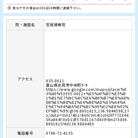
急なケガの場合は365日24時間ご連絡下さい。
院・施設名
笠尾接骨院
アクセス
935-0011
富山県氷見市中央町9-9
https://www.google.com/maps/place/%E
3%80%92935-0011+%E5%AF%8C%E5%B
1%B1%E7%9C%8C%E6%B0%B7%E8%A6%
8B%E5%B8%82%E4%B8%AD%E5%A4%A
E%E7%94%BA%EF%BC%99%E2%88%92%
EF%BC%99/@36.8601615,136.9844598,17
z/data=!3m1!4b1!4m5!3m4!1s0x5ff772344
56a864f:0xb1df57b81167d439!8m2!3d36.
8601615!4d136.9866485
電話番号
0766-72-4135