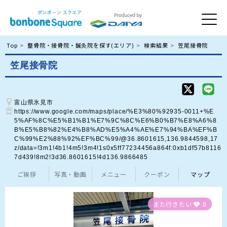
Top
整骨院・接骨院・鍼灸院を探す(エリア)
検索結果
笠尾接骨院
笠尾接骨院
富山県氷見市
https://www.google.com/maps/place/%E3%80%92935-0011+%E
5%AF%8C%E5%B1%B1%E7%9C%8C%E6%B0%B7%E8%A6%8
B%E5%B8%82%E4%B8%AD%E5%A4%AE%E7%94%BA%EF%B
C%99%E2%88%92%EF%BC%99/@36.8601615,136.9844598,17
z/data=!3m1!4b1!4m5!3m4!1s0x5ff77234456a864f:0xb1df57b8116
7d439!8m2!3d36.8601615!4d136.9866485
ご挨拶
写真・動画
メニュー
クーポン
マップ
また行きたい
0