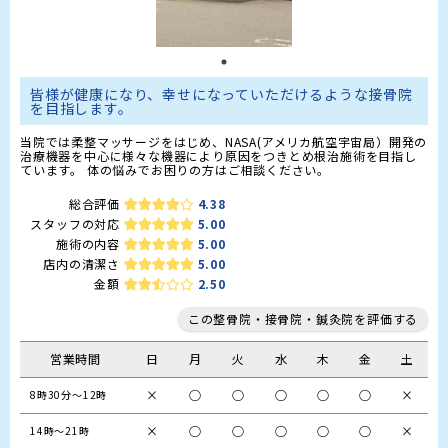
皆様が健康になり、幸せになっていただけるような接骨院
を目指します。
当院では柔整マッサージをはじめ、NASA(アメリカ航空宇宙局）開発の
治療機器を中心に様々な機器により原因をつきとめ根治施術を目指し
ています。 体の悩みでお困りの方はご相談ください。
総合評価
4.38
スタッフの対応
5.00
施術の内容
5.00
店内の清潔さ
5.00
金額
2.50
この整骨院・接骨院・鍼灸院を評価する
営業時間
日
月
火
水
木
金
土
×
○
○
○
○
○
×
8時30分～12時
×
○
○
○
○
○
×
14時～21時