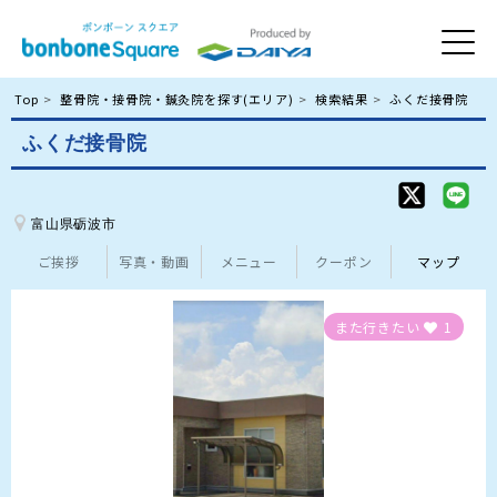
Top
整骨院・接骨院・鍼灸院を探す(エリア)
検索結果
ふくだ接骨院
ふくだ接骨院
富山県砺波市
ご挨拶
写真・動画
メニュー
クーポン
マップ
また行きたい
1