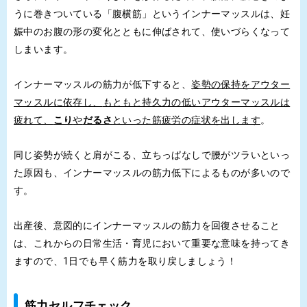
うに巻きついている
「腹横筋」というインナーマッスルは、妊
娠中のお腹の形の変化とともに伸ばされて、使いづらくなって
しまいます。
インナーマッスルの筋力が低下すると、
姿勢の保持をアウター
マッスルに依存し、
もともと持久力の低いアウターマッスルは
疲れて、
こり
や
だるさ
といった筋疲労の症状を出します
。
同じ姿勢が続くと肩がこる、立ちっぱなしで腰がツラいといっ
た原因も、
インナーマッスルの筋力低下によるものが多いので
す。
出産後、意図的にインナーマッスルの筋力を回復させること
は、これからの日常生活・育児において重要な意味を持ってき
ますので、1日でも早く筋力を取り戻しましょう！
筋力セルフチェック