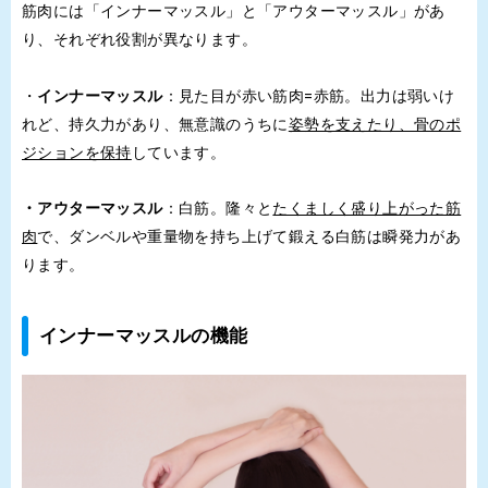
筋肉には「インナーマッスル」と「アウターマッスル」があ
り、それぞれ役割が異なります。
・
インナーマッスル
：見た目が赤い筋肉=赤筋。出力は弱いけ
れど、持久力があり、無意識のうちに
姿勢を支えたり、骨のポ
ジションを保持
しています。
・
アウターマッスル
：
白筋。
隆々と
たくましく盛り上がった筋
肉
で、
ダンベルや重量物を持ち上げて鍛える白筋は瞬発力があ
ります。
インナーマッスルの機能