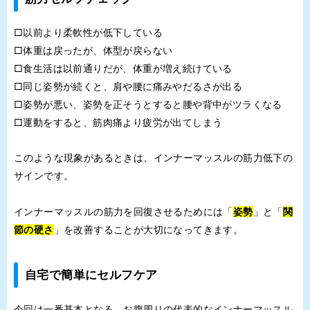
□以前より柔軟性が低下している
□体重は戻ったが、体型が戻らない
□食生活は以前通りだが、体重が増え続けている
□同じ姿勢が続くと、肩や腰に痛みやだるさが出る
□姿勢が悪い、姿勢を正そうとすると腰や背中がツラくなる
□運動をすると、筋肉痛より疲労が出てしまう
このような現象があるときは、インナーマッスルの筋力低下の
サインです。
インナーマッスルの筋力を回復させるためには「
姿勢
」と「
関
節の硬さ
」を改善することが大切になってきます。
自宅で簡単にセルフケア
今回は一番基本となる、お腹周りの代表的なインナーマッスル