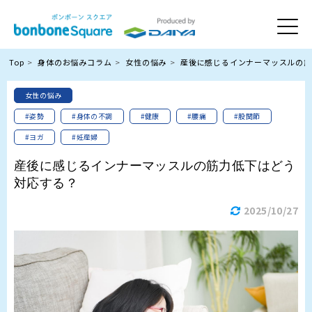
Top
身体のお悩みコラム
女性の悩み
産後に感じるインナーマッスルの筋
女性の悩み
#姿勢
#身体の不調
#健康
#腰痛
#股関節
#ヨガ
#妊産婦
産後に感じるインナーマッスルの筋力低下はどう
対応する？
2025/10/27