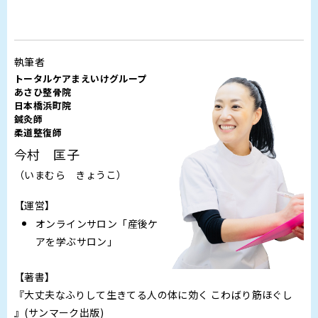
執筆者
トータルケアまえいけグループ
あさひ整骨院
日本橋浜町院
鍼灸師
柔道整復師
今村 匡子
（いまむら きょうこ）
【運営】
オンラインサロン「産後ケ
アを学ぶサロン」
【著書】
『大丈夫なふりして生きてる人の体に効く こわばり筋ほぐし
』(サンマーク出版)