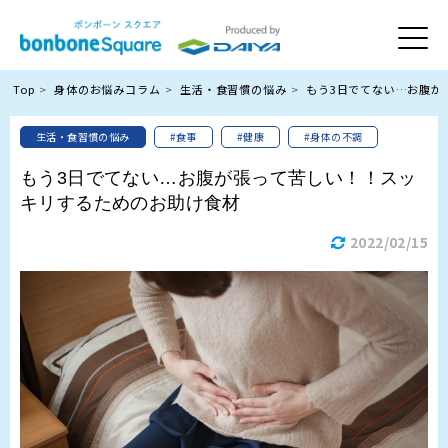
Top
身体のお悩みコラム
生活・食習慣の悩み
もう3日でてない…お腹が
生活・食習慣の悩み
#食事
#健康
#身体の不調
もう3日でてない…お腹が張って苦しい！！スッ
キリするためのお助け食材
2022/02/15