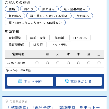
こだわりの施術
腰痛
肩こり
膝の痛み
足・足裏の痛み
首の痛み
肩・首のこりからくる頭痛
肘の痛み
肩・首のこりのこりからくる眼精疲労
施設情報
骨盤調整
産前・産後
美容鍼
日・祝OK
柔道整復師
はり師
ネット予約
営業時間
日
月
火
水
木
金
土
○
○
○
○
○
○
○
10:00～20:30
お休み：年末年始
ネット予約
電話をかける
兵庫県姫路市
「早期改善」「再発予防」「健康維持」をモットー