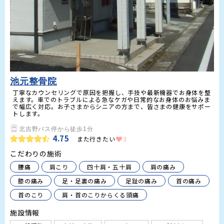
池元整骨院
丁寧なカウンセリングで原因を把握し、手技や最新機器でお身体を整
えます。車でのトラブルによる急なケガや日常的なお身体のお悩みま
で幅広く対応。お子さまからシニアの方まで、皆さまの健康をサポー
トします。
4.75
また行きたい
3
こだわりの施術
腰痛
肩こり
四十肩・五十肩
肩の痛み
膝の痛み
足・足裏の痛み
足趾の痛み
首の痛み
首のこり
肩・首のこりからくる頭痛
施設情報