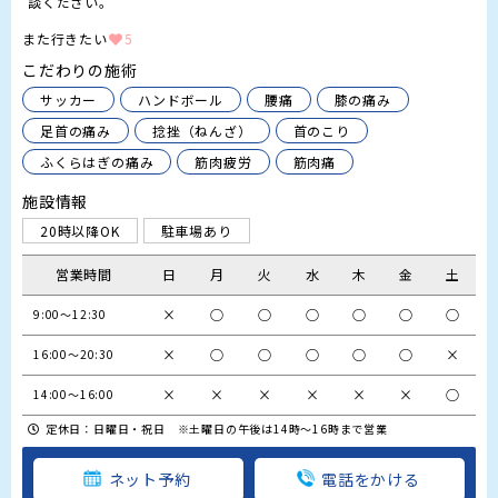
談ください。
また行きたい
5
こだわりの施術
サッカー
ハンドボール
腰痛
膝の痛み
足首の痛み
捻挫（ねんざ）
首のこり
ふくらはぎの痛み
筋肉疲労
筋肉痛
施設情報
20時以降OK
駐車場あり
営業時間
日
月
火
水
木
金
土
×
○
○
○
○
○
○
9:00〜12:30
×
○
○
○
○
○
×
16:00〜20:30
×
×
×
×
×
×
○
14:00〜16:00
定休日：日曜日・祝日 ※土曜日の午後は14時～16時まで営業
ネット予約
電話をかける