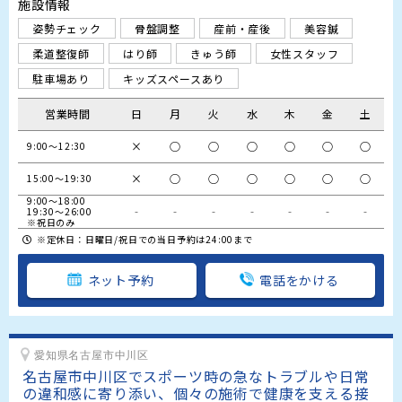
施設情報
姿勢チェック
骨盤調整
産前・産後
美容鍼
柔道整復師
はり師
きゅう師
女性スタッフ
駐車場あり
キッズスペースあり
営業時間
日
月
火
水
木
金
土
×
○
○
○
○
○
○
9:00～12:30
×
○
○
○
○
○
○
15:00～19:30
9:00～18:00

‐
‐
‐
‐
‐
‐
‐
19:30～26:00

※祝日のみ
※定休日：日曜日/祝日での当日予約は24:00まで
ネット予約
電話をかける
愛知県名古屋市中川区
名古屋市中川区でスポーツ時の急なトラブルや日常
の違和感に寄り添い、個々の施術で健康を支える接