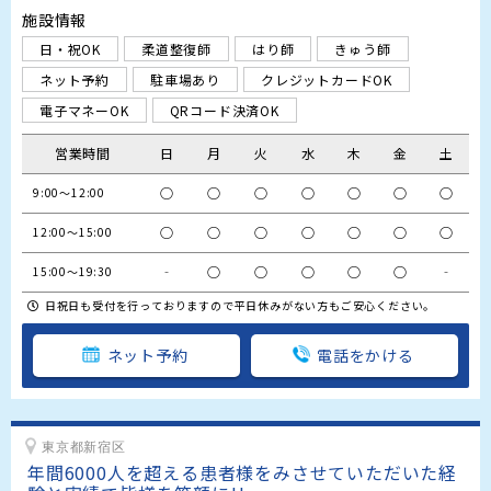
施設情報
日・祝OK
柔道整復師
はり師
きゅう師
ネット予約
駐車場あり
クレジットカードOK
電子マネーOK
QRコード決済OK
営業時間
日
月
火
水
木
金
土
○
○
○
○
○
○
○
9:00～12:00
○
○
○
○
○
○
○
12:00～15:00
‐
○
○
○
○
○
‐
15:00～19:30
日祝日も受付を行っておりますので平日休みがない方もご安心ください。
ネット予約
電話をかける
東京都新宿区
年間6000人を超える患者様をみさせていただいた経