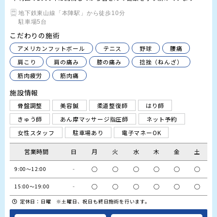
地下鉄東山線「本陣駅」から徒歩10分

駐車場5台
こだわりの施術
アメリカンフットボール
テニス
野球
腰痛
肩こり
肩の痛み
膝の痛み
捻挫（ねんざ）
筋肉疲労
筋肉痛
施設情報
骨盤調整
美容鍼
柔道整復師
はり師
きゅう師
あん摩マッサージ指圧師
ネット予約
女性スタッフ
駐車場あり
電子マネーOK
営業時間
日
月
火
水
木
金
土
‐
○
○
○
○
○
○
9:00～12:00
‐
○
○
○
○
○
○
15:00～19:00
定休日：日曜 ※土曜日、祝日も終日施術を行います。