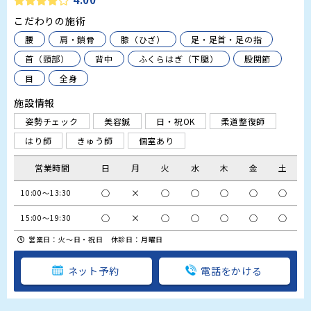
こだわりの施術
腰
肩・鎖骨
膝（ひざ）
足・足首・足の指
首（頸部）
背中
ふくらはぎ（下腿）
股関節
目
全身
施設情報
姿勢チェック
美容鍼
日・祝OK
柔道整復師
はり師
きゅう師
個室あり
営業時間
日
月
火
水
木
金
土
○
×
○
○
○
○
○
10:00～13:30
○
×
○
○
○
○
○
15:00～19:30
営業日：火～日・祝日 休診日：月曜日
ネット予約
電話をかける