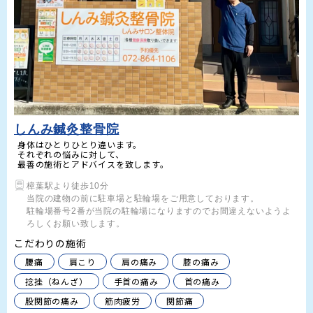
しんみ鍼灸整骨院
身体はひとりひとり違います。

それぞれの悩みに対して、

最善の施術とアドバイスを致します。
樟葉駅より徒歩10分

当院の建物の前に駐車場と駐輪場をご用意しております。

駐輪場番号2番が当院の駐輪場になりますのでお間違えないようよ
ろしくお願い致します。
こだわりの施術
腰痛
肩こり
肩の痛み
膝の痛み
捻挫（ねんざ）
手首の痛み
首の痛み
股関節の痛み
筋肉疲労
関節痛