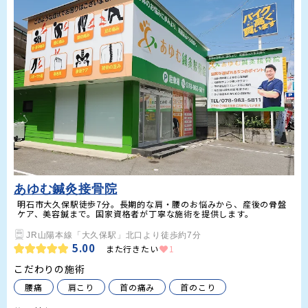
あゆむ鍼灸接骨院
明石市大久保駅徒歩7分。長期的な肩・腰のお悩みから、産後の骨盤
ケア、美容鍼まで。国家資格者が丁寧な施術を提供します。
JR山陽本線「大久保駅」北口より徒歩約7分
5.00
また行きたい
1
こだわりの施術
腰痛
肩こり
首の痛み
首のこり