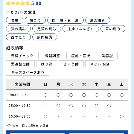
5.00
こだわりの施術
腰痛
肩こり
四十肩・五十肩
肩の痛み
膝の痛み
足首の痛み
捻挫（ねんざ）
首の痛み
首のこり
筋肉疲労
施設情報
姿勢チェック
骨盤調整
産前・産後
美容鍼
柔道整復師
はり師
きゅう師
ネット予約
キッズスペースあり
営業時間
日
月
火
水
木
金
土
○
○
○
○
○
○
○
9:00～12:30
‐
○
○
○
○
○
‐
15:00～19:30
○
‐
‐
‐
‐
‐
○
15:00～18:00
※土・日：18時まで営業