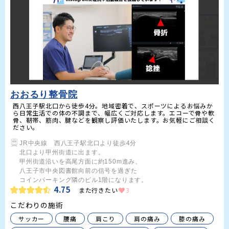
おおるり整骨院
西八王子駅北口から徒歩4分。地域密着で、スポーツによるお悩みか
ら日常生活での体の不調まで、幅広くご対応します。エコーで骨や軟
骨、靭帯、筋肉、腱などを観察し評価いたします。お気軽にご相談く
ださい。
JR中央線　西八王子駅北口より徒歩4分

北口より甲州街道に出ます。

甲州街道沿いを高尾方面に約150m進み、

八王子市中央図書館向前の信号を過ぎた

コインパーキング隣のビル1階になります。
4.75
また行きたい
3
こだわりの施術
サッカー
腰痛
肩こり
肩の痛み
膝の痛み