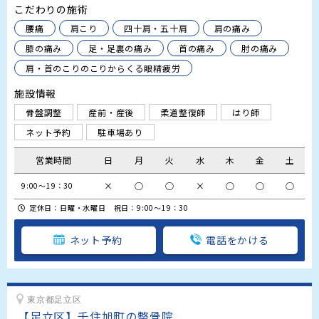
こだわりの施術
腰痛
肩こり
四十肩・五十肩
肩の痛み
膝の痛み
足・足裏の痛み
首の痛み
肘の痛み
肩・首のこりのこりからくる眼精疲労
施設情報
骨盤調整
産前・産後
柔道整復師
はり師
ネット予約
駐車場あり
営業時間
日
月
火
水
木
金
土
×
○
○
×
○
○
○
9:00～19：30
定休日：日曜・水曜日 祝日：9:00～19：30
ネット予約
電話をかける
東京都足立区
【足立区】千住旭町の整骨院
