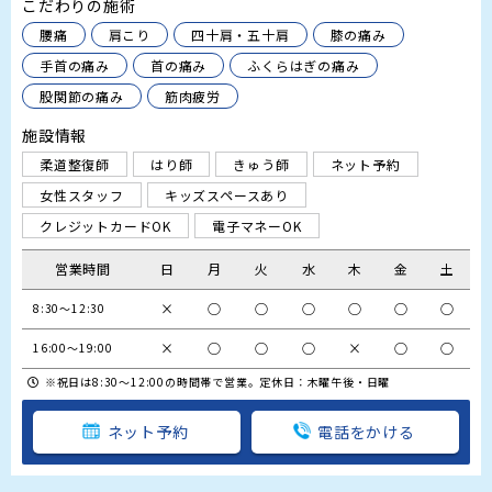
こだわりの施術
腰痛
肩こり
四十肩・五十肩
膝の痛み
手首の痛み
首の痛み
ふくらはぎの痛み
股関節の痛み
筋肉疲労
施設情報
柔道整復師
はり師
きゅう師
ネット予約
女性スタッフ
キッズスペースあり
クレジットカードOK
電子マネーOK
営業時間
日
月
火
水
木
金
土
×
○
○
○
○
○
○
8:30～12:30
×
○
○
○
×
○
○
16:00～19:00
※祝日は8:30～12:00の時間帯で営業。定休日：木曜午後・日曜
ネット予約
電話をかける