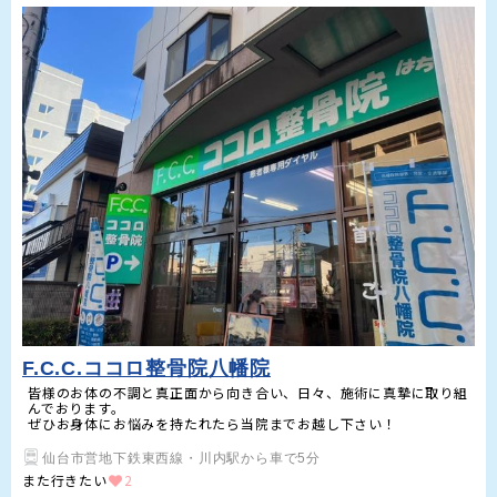
F.C.C.ココロ整骨院八幡院
皆様のお体の不調と真正面から向き合い、日々、施術に真摯に取り組
んでおります。

ぜひお身体にお悩みを持たれたら当院までお越し下さい！
仙台市営地下鉄東西線・川内駅から車で5分
また行きたい
2