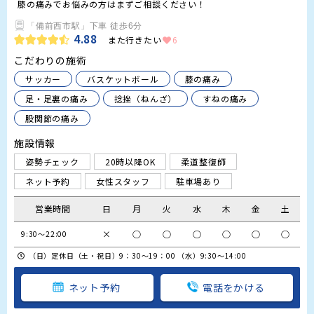
膝の痛みでお悩みの方はまずご相談ください！
「備前西市駅」下車 徒歩6分
4.88
また行きたい
6
こだわりの施術
サッカー
バスケットボール
膝の痛み
足・足裏の痛み
捻挫（ねんざ）
すねの痛み
股関節の痛み
施設情報
姿勢チェック
20時以降OK
柔道整復師
ネット予約
女性スタッフ
駐車場あり
営業時間
日
月
火
水
木
金
土
×
○
○
○
○
○
○
9:30～22:00
（日）定休日（土・祝日）9：30～19：00 （水）9:30〜14:00
ネット予約
電話をかける