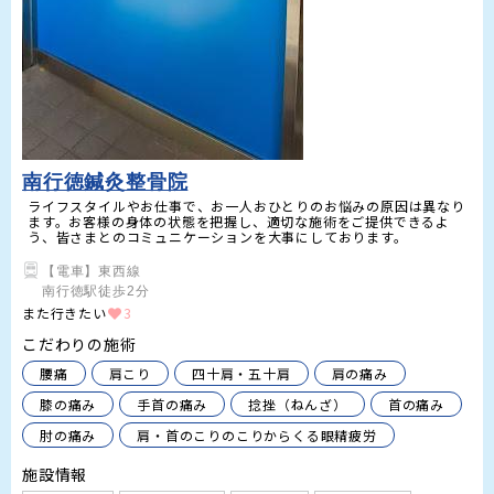
南行徳鍼灸整骨院
ライフスタイルやお仕事で、お一人おひとりのお悩みの原因は異なり
ます。お客様の身体の状態を把握し、適切な施術をご提供できるよ
う、皆さまとのコミュニケーションを大事にしております。
【電車】東西線

南行徳駅徒歩2分
また行きたい
3
こだわりの施術
腰痛
肩こり
四十肩・五十肩
肩の痛み
膝の痛み
手首の痛み
捻挫（ねんざ）
首の痛み
肘の痛み
肩・首のこりのこりからくる眼精疲労
施設情報