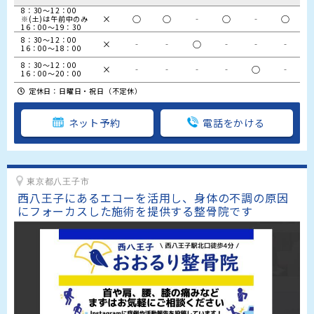
8：30～12：00　

×
○
○
‐
○
‐
○
※(土)は午前中のみ

16：00～19：30
8：30～12：00

×
‐
‐
○
‐
‐
‐
16：00～18：00
8：30～12：00

×
‐
‐
‐
‐
○
‐
16：00～20：00
定休日：日曜日・祝日（不定休）
ネット予約
電話をかける
東京都八王子市
西八王子にあるエコーを活用し、身体の不調の原因
にフォーカスした施術を提供する整骨院です