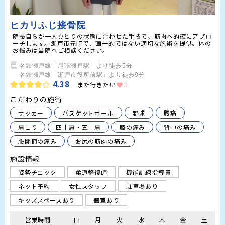
ヒカリふじ接骨院
院長自らが一人ひとりの状態に合わせた手技で、筋肉へ的確にアプロ
ーチします。瀬戸市元町で、画一的ではない適切な施術を提供。体の
お悩みは当院へご相談ください。
名鉄瀬戸線「尾張瀬戸駅」より徒歩5分

名鉄瀬戸線「瀬戸市役所前駅」より徒歩9分
4.38
また行きたい
3
こだわりの施術
サッカー
バスケットボール
野球
腰痛
肩こり
四十肩・五十肩
膝の痛み
背中の痛み
股関節の痛み
お尻の筋肉の痛み
施設情報
姿勢チェック
柔道整復師
機能訓練指導員
ネット予約
女性スタッフ
駐車場あり
キッズスペースあり
個室あり
営業時間
日
月
火
水
木
金
土