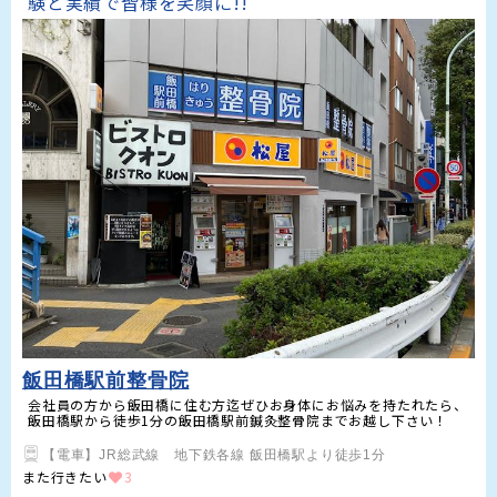
験と実績で皆様を笑顔に!!
飯田橋駅前整骨院
会社員の方から飯田橋に住む方迄ぜひお身体にお悩みを持たれたら、
飯田橋駅から徒歩1分の飯田橋駅前鍼灸整骨院までお越し下さい！
【電車】JR総武線　地下鉄各線 飯田橋駅より徒歩1分
また行きたい
3