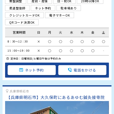
骨盤調整
産前・産後
日・祝OK
20時以降OK
柔道整復師
ネット予約
駐車場あり
クレジットカードOK
電子マネーOK
QRコード決済OK
営業時間
日
月
火
水
木
金
土
×
○
○
○
○
○
○
8：30～12：30
×
○
○
○
○
○
‐
15：00～19：00
定休日：日曜祝日/土曜日午後は予約のみ
ネット予約
電話をかける
兵庫県明石市
【兵庫県明石市】大久保町にあるあゆむ鍼灸接骨院