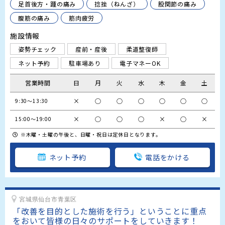
足首後方・踵の痛み
捻挫（ねんざ）
股関節の痛み
腹筋の痛み
筋肉疲労
施設情報
姿勢チェック
産前・産後
柔道整復師
ネット予約
駐車場あり
電子マネーOK
営業時間
日
月
火
水
木
金
土
×
○
○
○
○
○
○
9:30～13:30
×
○
○
○
×
○
×
15:00～19:00
※木曜・土曜の午後と、日曜・祝日は定休日となります。
ネット予約
電話をかける
宮城県仙台市青葉区
「改善を目的とした施術を行う」ということに重点
をおいて皆様の日々のサポートをしていきます！