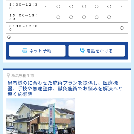
８：３０～１２：３
‐
○
○
○
○
○
‐
０
１５：００～１９：
‐
○
○
○
○
○
‐
３０
８：３０～１２：０
‐
‐
‐
‐
‐
‐
○
０
ネット予約
電話をかける
群馬県桐生市
患者様のに合わせた施術プランを提供し、医療機
器、手技や無痛整体、鍼灸施術でお悩みを解決へと
導く施術院