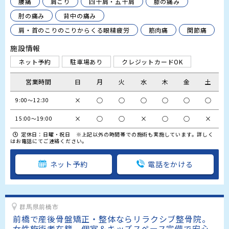
腰痛
肩こり
四十肩・五十肩
膝の痛み
肘の痛み
背中の痛み
肩・首のこりのこりからくる眼精疲労
筋肉痛
関節痛
施設情報
ネット予約
駐車場あり
クレジットカードOK
営業時間
日
月
火
水
木
金
土
×
○
○
○
○
○
○
9:00～12:30
×
○
○
×
○
○
×
15:00～19:00
定休日：日曜・祝日 ※上記以外の時間帯での施術も実施しています。詳しく
はお電話にてご連絡ください。
ネット予約
電話をかける
群馬県前橋市
前橋で産後骨盤矯正・整体ならリラクシブ整骨院。
女性施術者在籍、個室＆キッズスペース完備で安心