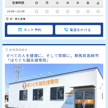
営業時間
日
月
火
水
木
金
土
○
○
○
○
○
○
○
10:00～21:00
日・祝も営業
ネット予約
電話をかける
群馬県高崎市
すべての人を健康に。そして笑顔に。群馬県高崎市
「ほりぐち鍼灸接骨院」