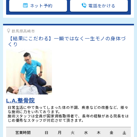
ネット予約
電話をかける
群馬県高崎市
【結果にこだわる】一瞬ではなく一生モノの身体づ
くり
L.A.整骨院
日常生活に中で負ってしまった体の不調、疾患などの改善など、様々
な施術に力をいれております。

施術スタッフは全員が国家資格取得者で、長年の経験がある院長をは
じめ優秀なスタッフが対応させて頂きます。
営業時間
日
月
火
水
木
金
土