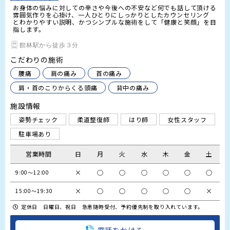
お身体の悩みに対しての辛さや今後への不安など何でも話して頂ける
雰囲気作りを心掛け、一人ひとりにしっかりとしたカウンセリング 
とわかりやすい説明、かつシンプルな施術をして「健康と笑顔」を目
館林駅から徒歩３分
こだわりの施術
腰痛
肩の痛み
首の痛み
肩・首のこりからくる頭痛
背中の痛み
施設情報
姿勢チェック
柔道整復師
はり師
女性スタッフ
駐車場あり
営業時間
日
月
火
水
木
金
土
×
○
○
○
○
○
○
9:00～12:00
×
○
○
○
○
○
×
15:00～19:30
定休日 日曜日、祝日 急患随時受付、予約優先制を取り入れています。
電話をかける