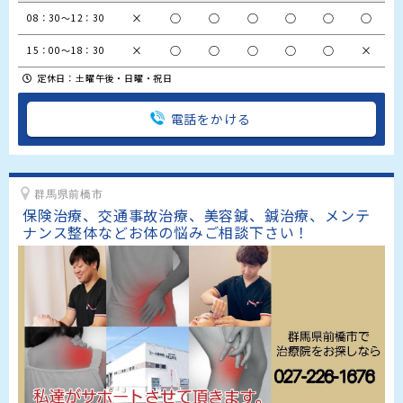
×
○
○
○
○
○
○
08：30～12：30
×
○
○
○
○
○
×
15：00～18：30
定休日：土曜午後・日曜・祝日
電話をかける
群馬県前橋市
保険治療、交通事故治療、美容鍼、鍼治療、メンテ
ナンス整体などお体の悩みご相談下さい！