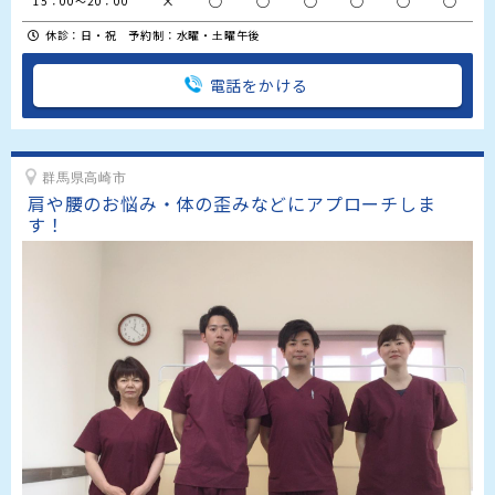
×
○
○
○
○
○
○
15：00～20：00
休診：日・祝 予約制：水曜・土曜午後
電話をかける
群馬県高崎市
肩や腰のお悩み・体の歪みなどにアプローチしま
す！