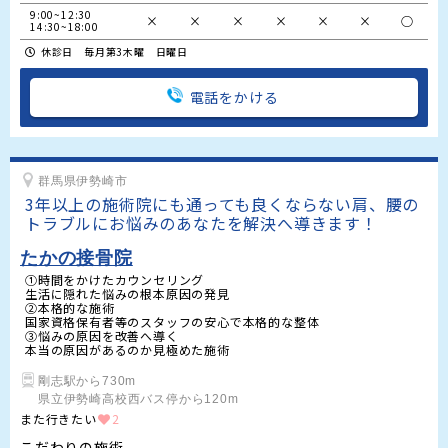
9:00~12:30

×
×
×
×
×
×
○
14:30~18:00
休診日 毎月第3木曜 日曜日
電話をかける
群馬県伊勢崎市
3年以上の施術院にも通っても良くならない肩、腰の
トラブルにお悩みのあなたを解決へ導きます！
たかの接骨院
①時間をかけたカウンセリング

生活に隠れた悩みの根本原因の発見

②本格的な施術

国家資格保有者等のスタッフの安心で本格的な整体

③悩みの原因を改善へ導く

本当の原因があるのか見極めた施術
剛志駅から730m

県立伊勢崎高校西バス停から120m
また行きたい
2
こだわりの施術