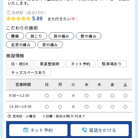
いたします。
高崎駅（徒歩15分）
5.00
また行きたい
1
こだわりの施術
腰痛
肩こり
肩の痛み
膝の痛み
足首の痛み
首の痛み
施設情報
日・祝OK
柔道整復師
ネット予約
駐車場あり
キッズスペースあり
営業時間
日
月
火
水
木
金
土
○
○
×
○
○
○
○
9:00～12:30
○
○
×
○
○
○
○
14:30～19:30
定休日：火曜日 ※日曜・祝日は夜19:30まで
ネット予約
電話をかける