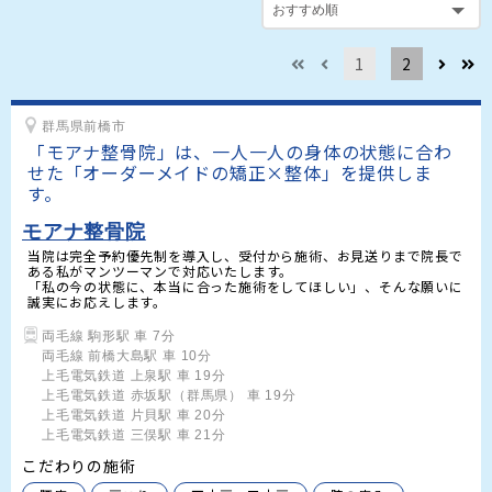
1
2
群馬県前橋市
「モアナ整骨院」は、一人一人の身体の状態に合わ
せた「オーダーメイドの矯正×整体」を提供しま
す。
モアナ整骨院
当院は完全予約優先制を導入し、受付から施術、お見送りまで院長で
ある私がマンツーマンで対応いたします。

「私の今の状態に、本当に合った施術をしてほしい」、そんな願いに
誠実にお応えします。
両毛線 駒形駅 車 7分

両毛線 前橋大島駅 車 10分

上毛電気鉄道 上泉駅 車 19分

上毛電気鉄道 赤坂駅（群馬県） 車 19分

上毛電気鉄道 片貝駅 車 20分

上毛電気鉄道 三俣駅 車 21分
こだわりの施術