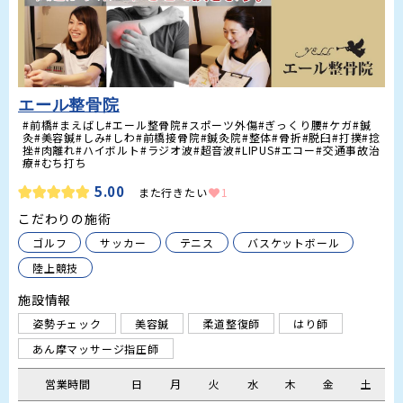
エール整骨院
#前橋#まえばし#エール整骨院#スポーツ外傷#ぎっくり腰#ケガ#鍼
灸#美容鍼#しみ#しわ#前橋接骨院#鍼灸院#整体#骨折#脱臼#打撲#捻
挫#肉離れ#ハイボルト#ラジオ波#超音波#LIPUS#エコー#交通事故治
療#むち打ち
5.00
また行きたい
1
こだわりの施術
ゴルフ
サッカー
テニス
バスケットボール
陸上競技
施設情報
姿勢チェック
美容鍼
柔道整復師
はり師
あん摩マッサージ指圧師
営業時間
日
月
火
水
木
金
土