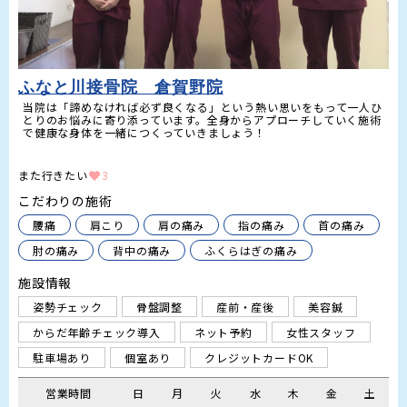
ふなと川接骨院 倉賀野院
当院は「諦めなければ必ず良くなる」という熱い思いをもって一人ひ
とりのお悩みに寄り添っています。全身からアプローチしていく施術
で健康な身体を一緒につくっていきましょう！

また行きたい
3
こだわりの施術
腰痛
肩こり
肩の痛み
指の痛み
首の痛み
肘の痛み
背中の痛み
ふくらはぎの痛み
施設情報
姿勢チェック
骨盤調整
産前・産後
美容鍼
からだ年齢チェック導入
ネット予約
女性スタッフ
駐車場あり
個室あり
クレジットカードOK
営業時間
日
月
火
水
木
金
土