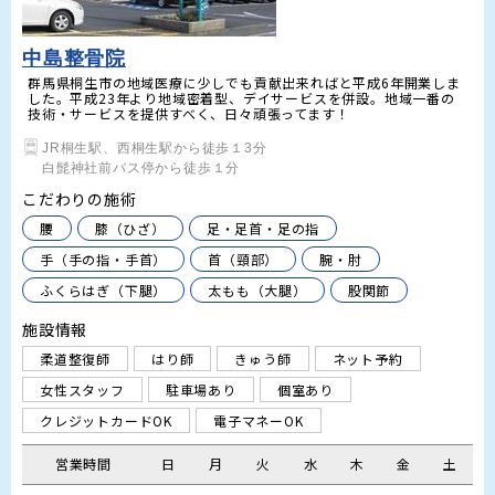
中島整骨院
群馬県桐生市の地域医療に少しでも貢献出来ればと平成6年開業しま
した。平成23年より地域密着型、デイサービスを併設。地域一番の
技術・サービスを提供すべく、日々頑張ってます！
JR桐生駅、西桐生駅から徒歩１3分

白髭神社前バス停から徒歩１分
こだわりの施術
腰
膝（ひざ）
足・足首・足の指
手（手の指・手首）
首（頸部）
腕・肘
ふくらはぎ（下腿）
太もも（大腿）
股関節
施設情報
柔道整復師
はり師
きゅう師
ネット予約
女性スタッフ
駐車場あり
個室あり
クレジットカードOK
電子マネーOK
営業時間
日
月
火
水
木
金
土