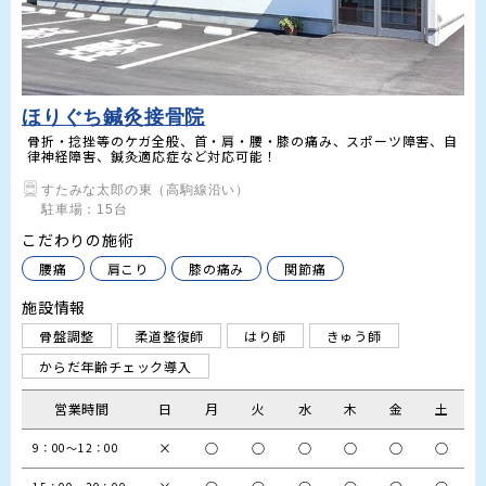
ほりぐち鍼灸接骨院
骨折・捻挫等のケガ全般、首・肩・腰・膝の痛み、スポーツ障害、自
律神経障害、鍼灸適応症など対応可能！
すたみな太郎の東（高駒線沿い）

こだわりの施術
腰痛
肩こり
膝の痛み
関節痛
施設情報
骨盤調整
柔道整復師
はり師
きゅう師
からだ年齢チェック導入
営業時間
日
月
火
水
木
金
土
×
○
○
○
○
○
○
9：00～12：00