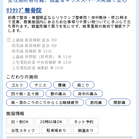
ﾘﾗｸｼﾌﾞ整骨院
前橋で整体・骨盤矯正ならリラクシブ整骨院！年中無休・夜21時ま
で営業、商業施設内にあるため仕事帰りや買い物ついでに手ぶらで立
ち寄れます。個室完備で周りを気にせず、結果重視の施術で徹底ケア
します。
上越線 新前橋駅 徒歩 3分

両毛線 新前橋駅 徒歩 3分

両毛線 前橋駅 車 11分

上越線 井野駅（群馬県） 車 11分

上毛電気鉄道 中央前橋駅 車 13分

上毛電気鉄道 城東駅 車 15分
こだわりの施術
ゴルフ
テニス
腰痛
肩こり
四十肩・五十肩
膝の痛み
背中の痛み
肩・首のこりのこりからくる眼精疲労
筋肉痛
関節痛
施設情報
日・祝OK
20時以降OK
ネット予約
女性スタッフ
駐車場あり
個室あり