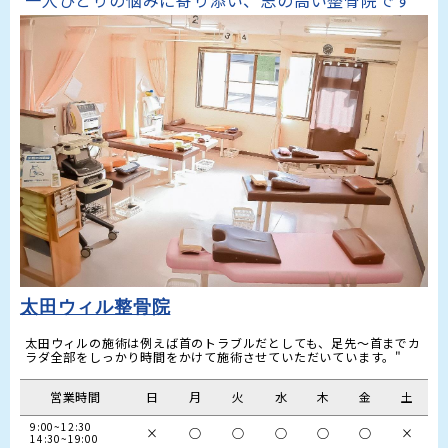
太田ウィル整骨院
太田ウィルの施術は例えば首のトラブルだとしても、足先～首までカ
営業時間
日
月
火
水
木
金
土
9:00~12:30

×
○
○
○
○
○
×
14:30~19:00