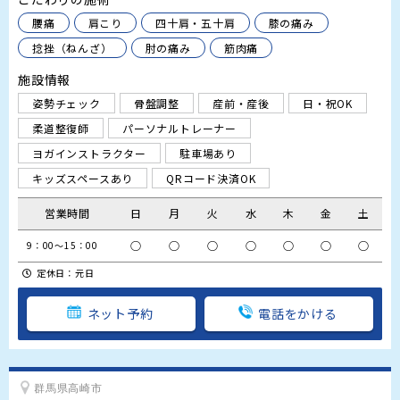
腰痛
肩こり
四十肩・五十肩
膝の痛み
捻挫（ねんざ）
肘の痛み
筋肉痛
施設情報
姿勢チェック
骨盤調整
産前・産後
日・祝OK
柔道整復師
パーソナルトレーナー
ヨガインストラクター
駐車場あり
キッズスペースあり
QRコード決済OK
営業時間
日
月
火
水
木
金
土
○
○
○
○
○
○
○
9：00～15：00
定休日：元日
ネット予約
電話をかける
群馬県高崎市