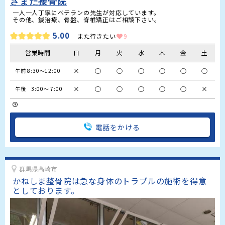
さまた接骨院
一人一人丁寧にベテランの先生が対応しています。

その他、鍼治療、骨盤、脊椎矯正はご相談下さい。
5.00
また行きたい
9
営業時間
日
月
火
水
木
金
土
×
○
○
○
○
○
○
午前 8:30〜12:00
×
○
○
○
○
○
×
午後　3:00〜 7:00
電話をかける
群馬県高崎市
かねしま整骨院は急な身体のトラブルの施術を得意
としております。