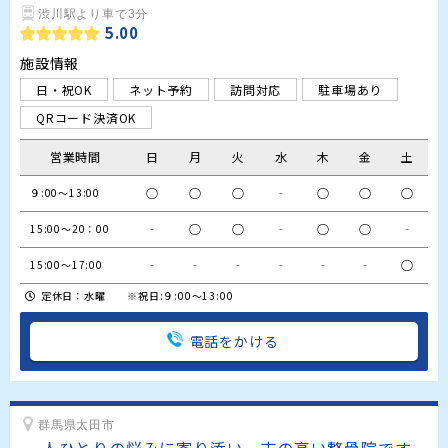
渋川駅より車で3分
5.00
施設情報
日・祝OK
ネット予約
訪問対応
駐車場あり
QRコード決済OK
営業時間
日
月
火
水
木
金
土
○
○
○
‐
○
○
○
９:00～13:00
‐
○
○
‐
○
○
‐
15:00～20：00
‐
‐
‐
‐
‐
‐
○
15:00～17:00
定休日：水曜 ※祝日:９:00～13:00
電話をかける
群馬県太田市