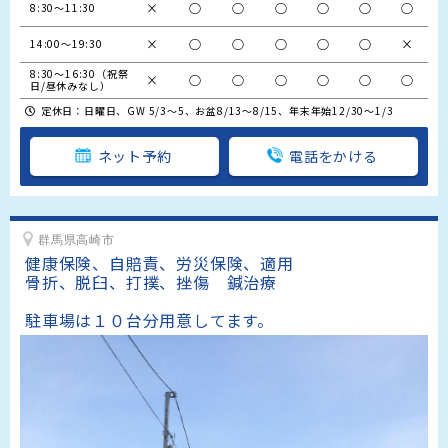
×
○
○
○
○
○
○
8:30～11:30
×
○
○
○
○
○
×
14:00～19:30
8:30～16:30（祝祭
×
○
○
○
○
○
○
日/昼休みなし）
定休日：日曜日、GW 5/3～5、お盆8/13～8/15、年末年始12/30～1/3
ネット予約
電話をかける
群馬県高崎市
健康保険、自賠責、労災保険、適用　

骨折、脱臼、打撲、挫傷　鍼治療

駐車場は１０台分用意してます。