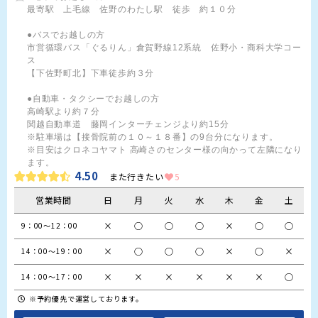
最寄駅　上毛線　佐野のわたし駅　徒歩　約１０分

●バスでお越しの方

市営循環バス「ぐるりん」倉賀野線12系統　佐野小・商科大学コー
ス

【下佐野町北】下車徒歩約３分

●自動車・タクシーでお越しの方

高崎駅より約７分

関越自動車道　藤岡インターチェンジより約15分

※駐車場は【接骨院前の１０～１８番】の9台分になります。

※目安はクロネコヤマト 高崎さのセンター様の向かって左隣になり
ます。
4.50
また行きたい
5
営業時間
日
月
火
水
木
金
土
×
○
○
○
×
○
○
9：00～12：00
×
○
○
○
×
○
×
14：00～19：00
×
×
×
×
×
×
○
14：00～17：00
※予約優先で運営しております。