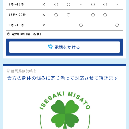
×
○
○
‐
○
○
‐
9時～12時
×
○
○
‐
○
○
‐
15時～20時
×
‐
‐
○
‐
‐
○
9時～13時
定休日は日曜、祝祭日
電話をかける
群馬県伊勢崎市