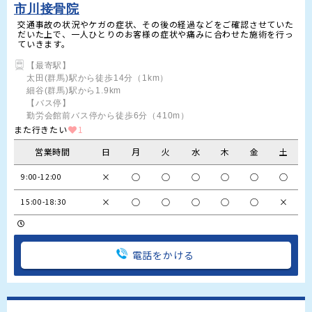
市川接骨院
交通事故の状況やケガの症状、その後の経過などをご確認させていた
だいた上で、一人ひとりのお客様の症状や痛みに合わせた施術を行っ
ていきます。
【最寄駅】

太田(群馬)駅から徒歩14分（1km）

細谷(群馬)駅から1.9km

【バス停】

勤労会館前バス停から徒歩6分（410m）
また行きたい
1
営業時間
日
月
火
水
木
金
土
×
○
○
○
○
○
○
9:00-12:00
×
○
○
○
○
○
×
15:00-18:30
電話をかける