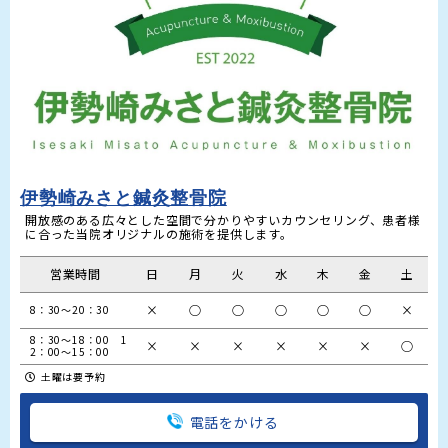
伊勢崎みさと鍼灸整骨院
開放感のある広々とした空間で分かりやすいカウンセリング、患者様
営業時間
日
月
火
水
木
金
土
×
○
○
○
○
○
×
8：30～20：30
8：30～18：00　1
×
×
×
×
×
×
○
2：00～15：00
土曜は要予約
電話をかける