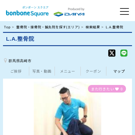
Top
整骨院・接骨院・鍼灸院を探す(エリア)
検索結果
L.A.整骨院
L.A.整骨院
群馬県高崎市
ご挨拶
写真・動画
メニュー
クーポン
マップ
また行きたい
0