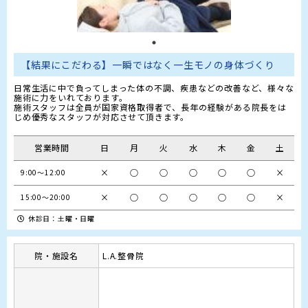
【結果にこだわる】一瞬ではなく一生モノの身体づくり
日常生活に中で負ってしまった体の不調、疾患などの改善など、様々な
施術に力をいれております。

施術スタッフは全員が国家資格取得者で、長年の経験がある院長をは
じめ優秀なスタッフが対応させて頂きます。
営業時間
日
月
火
水
木
金
土
×
○
○
○
○
○
×
9:00～12:00
×
○
○
○
○
○
×
15:00～20:00
休診日：土曜・日曜
院・施設名
L.A.整骨院