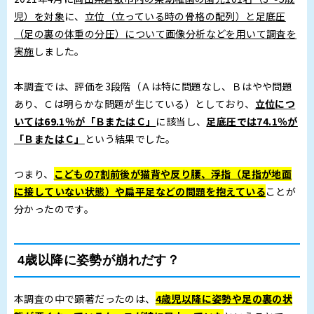
児）を対象
に、
立位（立っている時の骨格の配列）と足底圧
（足の裏の体重の分圧）について画像分析などを用いて調査を
実施
しました。
本調査では、評価を3段階（Ａは特に問題なし、Ｂはやや問題
あり、Ｃは明らかな問題が生じている）としており、
立位につ
いては69.1％が「ＢまたはＣ」
に該当し、
足底圧では74.1％が
「ＢまたはＣ」
という結果でした。
つまり、
こどもの7割前後が猫背や反り腰、浮指（足指が地面
に接していない状態）や扁平足などの問題を抱えている
ことが
分かったのです。
4歳以降に姿勢が崩れだす？
本調査の中で顕著だったのは、
4歳児以降に姿勢や足の裏の状