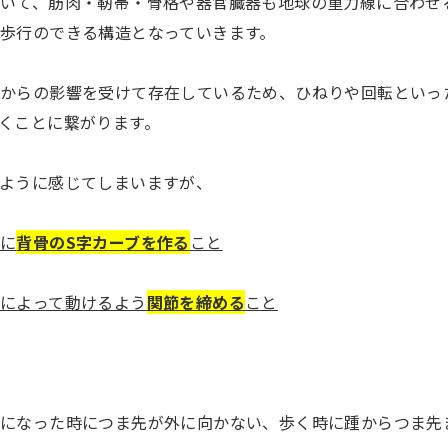
いて、筋肉・靭帯・骨格や器官臓器も地球の重力線に合わせ
歩行のできる構造となっていきます。
境からの影響を受けて存在しているため、ひねりや回転といっ
くことに繋がります。
ように感じてしまいますが、
うに
背骨のS字カーブを作る
こと
によって動けるよう
関節を締める
こと
けになった時につま先が外に向かない、歩く時に踵からつま先