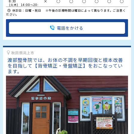
×
○
○
○
○
○
○
8:30

(火木)   14:00～20:
00

休診日：日曜・祝日 ※午後の診療時間は曜日によって異なります。ご注意く
(土)      14:00～17:
ださい。
30
電話をかける
秋田県潟上市
渡部整骨院では、お体の不調を早期回復と根本改善
を目指して【背骨矯正・骨盤矯正】をおこなってい
ます。