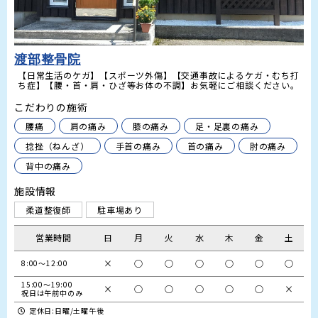
渡部整骨院
【日常生活のケガ】【スポーツ外傷】【交通事故によるケガ・むち打
ち症】【腰・首・肩・ひざ等お体の不調】お気軽にご相談ください。
こだわりの施術
腰痛
肩の痛み
膝の痛み
足・足裏の痛み
捻挫（ねんざ）
手首の痛み
首の痛み
肘の痛み
背中の痛み
施設情報
柔道整復師
駐車場あり
営業時間
日
月
火
水
木
金
土
×
○
○
○
○
○
○
15:00～19:00

×
○
○
○
○
○
×
祝日は午前中のみ
定休日:日曜/土曜午後