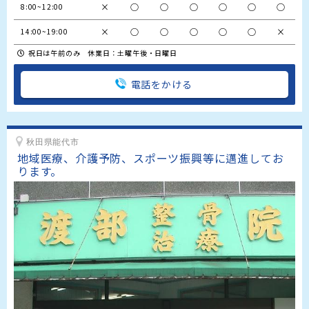
×
○
○
○
○
○
○
8:00~12:00
×
○
○
○
○
○
×
14:00~19:00
祝日は午前のみ 休業日：土曜午後・日曜日
電話をかける
秋田県能代市
地域医療、介護予防、スポーツ振興等に邁進してお
ります。