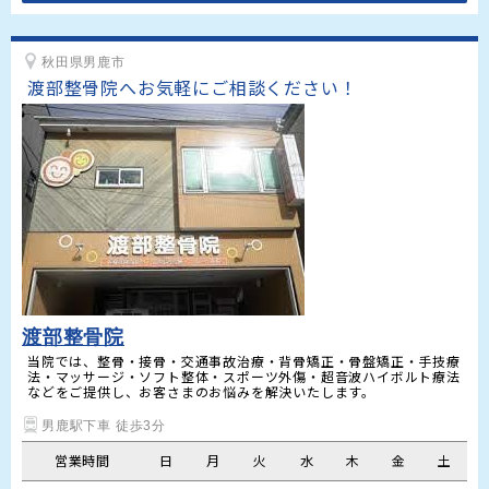
秋田県男鹿市
渡部整骨院へお気軽にご相談ください！
渡部整骨院
当院では、整骨・接骨・交通事故治療・背骨矯正・骨盤矯正・手技療
法・マッサージ・ソフト整体・スポーツ外傷・超音波ハイボルト療法
などをご提供し、お客さまのお悩みを解決いたします。
男鹿駅下車 徒歩3分
営業時間
日
月
火
水
木
金
土