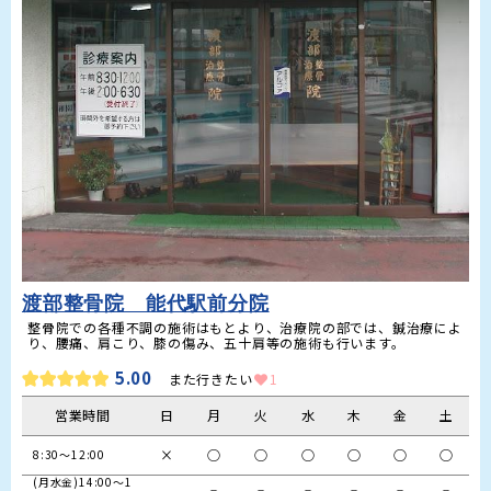
渡部整骨院 能代駅前分院
整骨院での各種不調の施術はもとより、治療院の部では、鍼治療によ
り、腰痛、肩こり、膝の傷み、五十肩等の施術も行います。
5.00
また行きたい
1
営業時間
日
月
火
水
木
金
土
×
○
○
○
○
○
○
8:30～12:00
(月水金)14:00～1