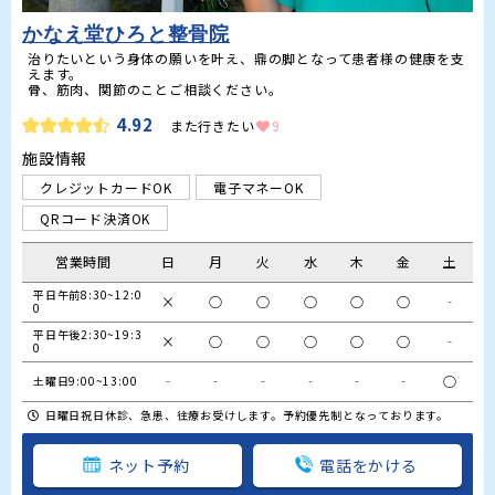
かなえ堂ひろと整骨院
治りたいという身体の願いを叶え、鼎の脚となって患者様の健康を支
えます。

4.92
また行きたい
9
施設情報
クレジットカードOK
電子マネーOK
QRコード決済OK
営業時間
日
月
火
水
木
金
土
平日午前8:30~12:0
×
○
○
○
○
○
‐
0
平日午後2:30~19:3
×
○
○
○
○
○
‐
0
‐
‐
‐
‐
‐
‐
○
土曜日9:00~13:00
日曜日祝日休診、急患、往療お受けします。予約優先制となっております。
ネット予約
電話をかける