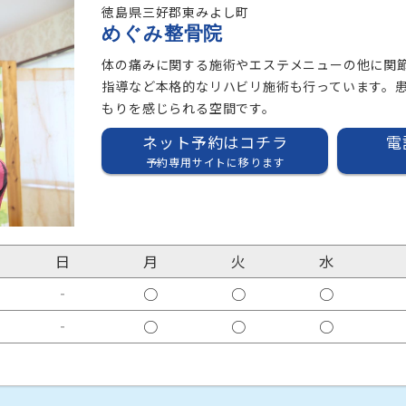
徳島県三好郡東みよし町
めぐみ整骨院
体の痛みに関する施術やエステメニューの他に関
指導など本格的なリハビリ施術も行っています。
もりを感じられる空間です。
ネット予約はコチラ
電
予約専用サイトに移ります
日
月
火
水
‐
○
○
○
‐
○
○
○