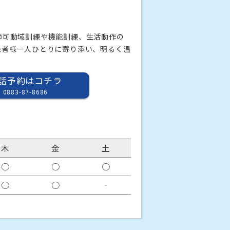
節可動域訓練や機能訓練、生活動作の
患者様一人ひとりに寄り添い、明るく温
話予約はコチラ
0883-87-8686
木
金
土
○
○
○
○
○
‐