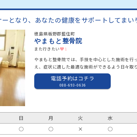
ナーとなり、あなたの健康をサポートしてまい
徳島県板野郡藍住町
やまもと整骨院
また行きたい
1
やまもと整骨院では、手技を中心とした施術を行
え、症状に適した最適な施術ができるよう日々取
電話予約はコチラ
088-693-0636
日
月
火
水
○
○
×
○