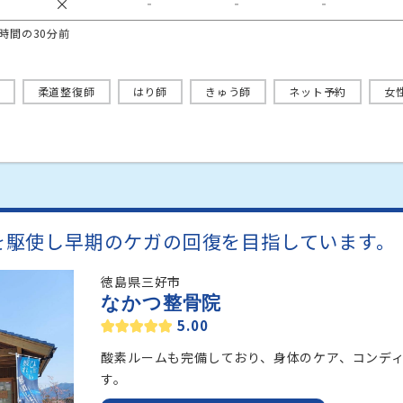
×
‐
‐
‐
時間の30分前
柔道整復師
はり師
きゅう師
ネット予約
女
を駆使し早期のケガの回復を目指しています。
徳島県三好市
なかつ整骨院
5.00
酸素ルームも完備しており、身体のケア、コンデ
す。