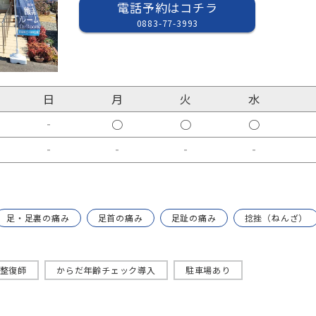
電話予約はコチラ
0883-77-3993
日
月
火
水
‐
○
○
○
‐
‐
‐
‐
足・足裏の痛み
足首の痛み
足趾の痛み
捻挫（ねんざ）
整復師
からだ年齢チェック導入
駐車場あり