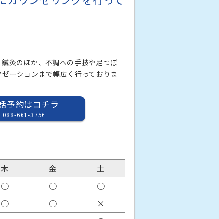
にカウンセリングを行って
。鍼灸のほか、不調への手技や足つぼ
クゼーションまで幅広く行っておりま
話予約はコチラ
088-661-3756
木
金
土
○
○
○
○
○
×