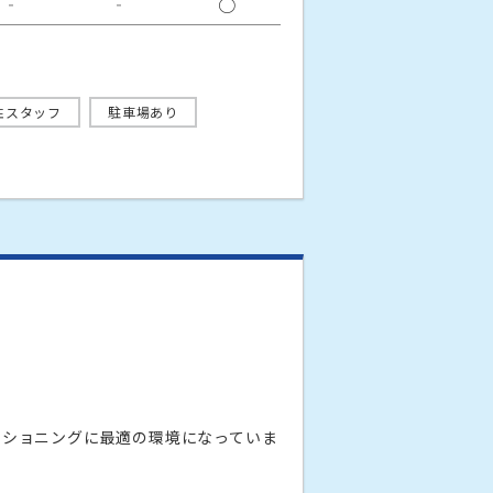
‐
‐
○
性スタッフ
駐車場あり
ィショニングに最適の環境になっていま