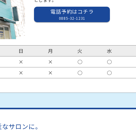
とします。
電話予約はコチラ
0885-32-1231
日
月
火
水
×
×
○
○
×
×
○
○
近なサロンに。