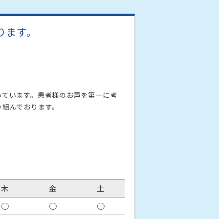
ります。
っています。患者様のお声を第一に考
り組んでおります。
木
金
土
○
○
○