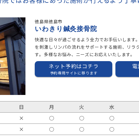
骨院ではお客様にあった施術が行えるよう丁寧
徳島県徳島市
いわきり鍼灸接骨院
快適な日々が過ごせるよう全力でお手伝いします
を刺激しリンパの流れをサポートする施術、リラ
す。多様なお悩み、ニーズにお応えいたします。
ネット予約はコチラ
電
予約専用サイトに移ります
日
月
火
水
×
○
○
○
×
○
○
○