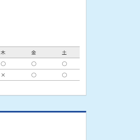
木
金
土
○
○
○
×
○
○