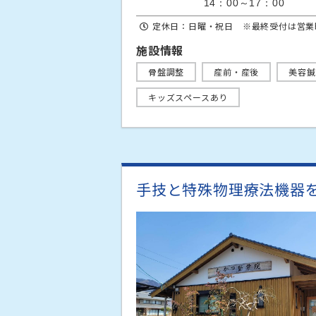
14：00～17：00
定休日：日曜・祝日 ※最終受付は営業
施設情報
骨盤調整
産前・産後
美容鍼
キッズスペースあり
手技と特殊物理療法機器