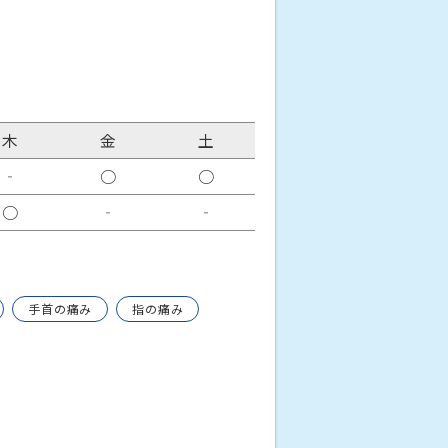
木
金
土
‐
○
○
○
‐
‐
手首の痛み
指の痛み