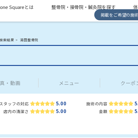
one Squareとは
整骨院・接骨院・鍼灸院を探す
掲載をご希望の施
検索結果
湯田整骨院
真・動画
メニュー
クーポ
5.00
5
スタッフの対応
施術の内容
5.00
5
店内の清潔さ
金額