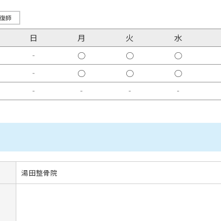
復師
日
月
火
水
‐
○
○
○
‐
○
○
○
‐
‐
‐
‐
湯田整骨院