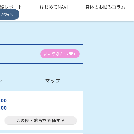
体験レポート
はじめてNAVI
身体のお悩みコラム
術院様へ
また行きたい
0
ン
マップ
.00
.00
この院・施設を評価する