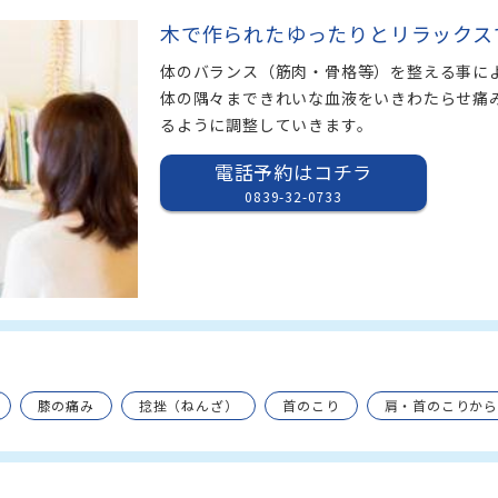
木で作られたゆったりとリラックス
体のバランス（筋肉・骨格等）を整える事に
体の隅々まできれいな血液をいきわたらせ痛
るように調整していきます。
電話予約はコチラ
0839-32-0733
膝の痛み
捻挫（ねんざ）
首のこり
肩・首のこりか