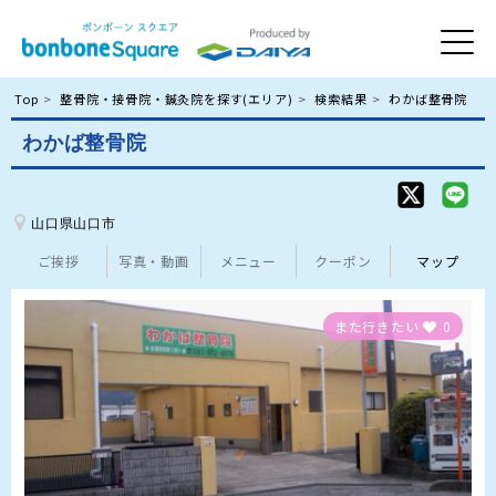
Top
整骨院・接骨院・鍼灸院を探す(エリア)
検索結果
わかば整骨院
わかば整骨院
山口県山口市
ご挨拶
写真・動画
メニュー
クーポン
マップ
また行きたい
0