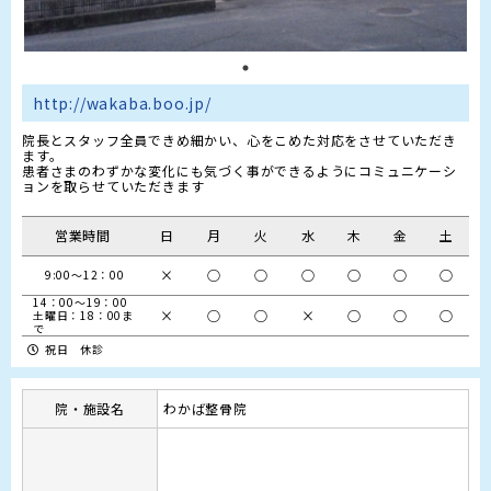
http://wakaba.boo.jp/
院長とスタッフ全員できめ細かい、心をこめた対応をさせていただき
ます。

患者さまのわずかな変化にも気づく事ができるようにコミュニケーシ
ョンを取らせていただきます
営業時間
日
月
火
水
木
金
土
×
○
○
○
○
○
○
14：00～19：00

×
○
○
×
○
○
○
土曜日：18：00ま
で
祝日 休診
院・施設名
わかば整骨院