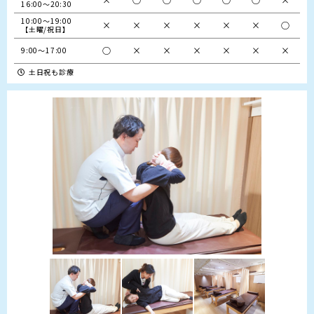
16:00～20:30
10:00～19:00

×
×
×
×
×
×
○
【土曜/祝日】
○
×
×
×
×
×
×
9:00～17:00
土日祝も診療