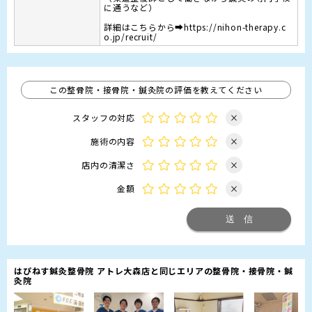
に通うなど）

詳細はこちらから➡https://nihon-therapy.c
o.jp/recruit/
この整骨院・接骨院・鍼灸院の評価を教えてください
スタッフの対応
×
施術の内容
×
店内の清潔さ
×
金額
×
はぴねす鍼灸整骨院 アトレ大森店と同じエリアの整骨院・接骨院・鍼
灸院