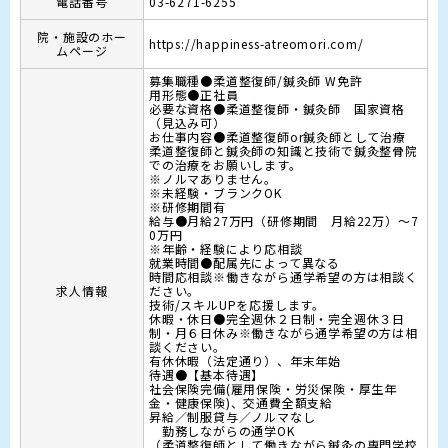
電話番号
03-6271-6255
院・施設のホー
https://happiness-atreomori.com/
ムページ
募集職種●柔道整復師/鍼灸師 W免許

用形態●正社員

必要な資格●柔道整復師・鍼灸師　国家資格
（見込み可）

お仕事内容●柔道整復師or鍼灸師として治療

柔道整復師と鍼灸師の知識と技術で鍼灸整骨院
での治療をお願いします。

※ノルマありません。

※未経験・ブランクOK

※研修期間有

給与●月給27万円（研修期間　月給22万）〜7
0万円

※年齢・経験により応相談

就業時間●配属先によって異なる

時間応相談※働きながら通学希望の方は相談く
求人情報
ださい。

技術/スキルUPを応援します。

休暇・休日●完全週休２日制・完全週休３日
制・月６日休み※働きながら通学希望の方は相
談ください。

有休休暇（法定通り）、年末年始

待遇●【基本待遇】

社会保険完備(雇用保険・労災保険・厚生年
金・健康保険)、交通費全額支給

昇給／制服貸与／ノルマなし

　勤務しながらの通学OK

（柔道整復師として働きながら鍼灸の専門学校