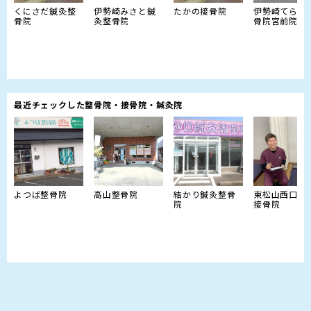
くにさだ鍼灸整
伊勢崎みさと鍼
たかの接骨院
伊勢崎てらい
骨院
灸整骨院
骨院宮前院
最近チェックした整骨院・接骨院・鍼灸院
よつば整骨院
高山整骨院
結かり鍼灸整骨
東松山西口駅
院
接骨院