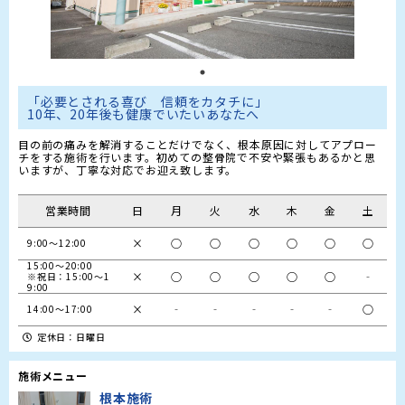
「必要とされる喜び　信頼をカタチに」

10年、20年後も健康でいたいあなたへ
目の前の痛みを解消することだけでなく、根本原因に対してアプロー
チをする施術を行います。初めての整骨院で不安や緊張もあるかと思
いますが、丁寧な対応でお迎え致します。
営業時間
日
月
火
水
木
金
土
×
○
○
○
○
○
○
9:00～12:00
15:00～20:00

×
○
○
○
○
○
‐
※祝日：15:00～1
9:00
×
‐
‐
‐
‐
‐
○
14:00～17:00　
定休日：日曜日
施術メニュー
根本施術