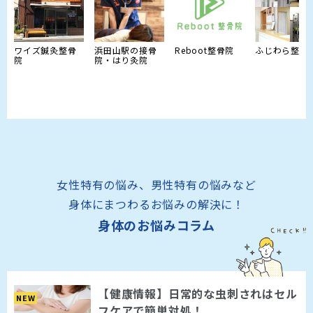
ワイズ鍼灸整骨
浜田山駅の接骨
Reboot整骨院
ふじわら整骨
院
院・はり灸院
女性特有の悩み、男性特有の悩みなど
身体にまつわるお悩みの解決に！
身体のお悩みコラム
【健康情報】日常的な虫刺されはセル
NEW
フケアで簡単対処！