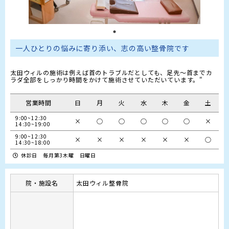
太田ウィルの施術は例えば首のトラブルだとしても、足先～首までカ
営業時間
日
月
火
水
木
金
土
9:00~12:30

×
○
○
○
○
○
×
14:30~19:00
9:00~12:30

×
×
×
×
×
×
○
14:30~18:00
休診日 毎月第3木曜 日曜日
院・施設名
太田ウィル整骨院