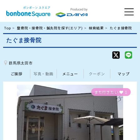
Top
整骨院・接骨院・鍼灸院を探す(エリア)
検索結果
たぐま接骨院
たぐま接骨院
群馬県太田市
ご挨拶
写真・動画
メニュー
クーポン
マップ
また行きたい
1