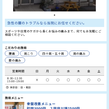
急性の腰のトラブルなら当院にお任せください。
スポーツや日常のケガから長くお悩みの痛みまで、何でもお気軽にご
相談ください。
こだわりの施術
腰痛
肩こり
四十肩・五十肩
肩の痛み
膝の痛み
営業時間
日
月
火
水
木
金
土
8:30~12:30

×
○
○
○
○
○
○
15:00~19:00
休診日：日・祝日
施術メニュー
骨盤改善メニュー
初回3000円、２回目以降2500円