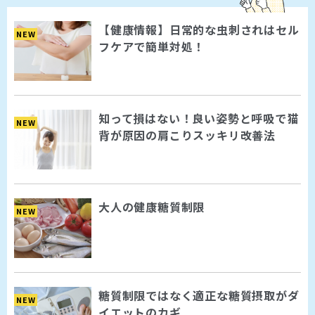
【健康情報】日常的な虫刺されはセル
NEW
フケアで簡単対処！
知って損はない！良い姿勢と呼吸で猫
NEW
背が原因の肩こりスッキリ改善法
大人の健康糖質制限
NEW
糖質制限ではなく適正な糖質摂取がダ
NEW
イエットのカギ