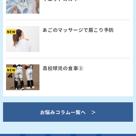
あごのマッサージで肩こり予防
NEW
高校球児の食事②
NEW
お悩みコラム一覧へ ＞