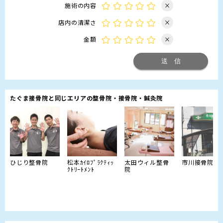
施術の内容
×
店内の清潔さ
×
金額
×
たぐま接骨院と同じエリアの整骨院・接骨院・鍼灸院
ひじり整骨院
松本ｶｲﾛﾌﾟﾗｸﾃｨｯ
太田ウィル整骨
市川接骨院
ｸﾄﾘｰﾄﾒﾝﾄ
院